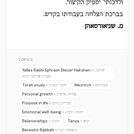
ולדכותי' יספיק הקיצור.
בברכת הצלחה בעבודתו בקדש.
מ. שניאורסאהן
TOPICS
Yalles Rabbi Ephraim Eliezer Hakohen -
יאלעס,
אפרים אליעזר הכהן
Torah study -
Mezritch -
מעזריטש
לימוד התורה
Personal growth -
צמיחה אישית
Purpose in life -
תכלית בחיים
Emotional well-being -
רווחה רגשית
Relationships -
Tanya -
תניא
יחסים
Bereishit Rabbah -
בראשית רבה