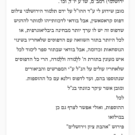
ירושלמי) רמב"ם, שו"ע יו"ד, וכו'.
מובן שידוע לי ע"ד ההו"ל על ידם תלמוד הירושלמי צילום
דפוס קראטאשין, אבל בודאי לדכוותייהו למותר להדגיש
שדפוס זה יש לו ערך יותר מבחינה ביבליאוגרפית, או
לכל היותר בתור השוואה עם הדפוסים שלאחריו בשינוי
הנוסחאות וכדומה, אבל בודאי שבתור ספר לימוד לכל
איש מעונין בתורת ה' ללָמדה וללַמדה, הרי כל הדפוסים
שלאחריו עולים על הנ"ל ע"י המפרשים והביאורים
שנתוספו בהם, ועד לדפוס וילנא עם כל ההוספות.
ומובן אשר עיקר כוונתי בנ"ל
לכל
ההוספות, ואולי אפשר לצרף גם כן
במילואו
פירוש "אהבת ציון וירושלים"