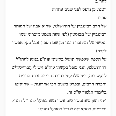
להר"ב
רטנר. כן נדפס לפני שנים אחדות
ספרו
של הרב רבינוביץ על הירושלמי, שהוא אביו של הסוחר
רבינוביץ שי' מבוסטון (לפי שעה נשמט מזכרוני שמו
האישי של המחבר ודבנו וכן שם הספר, אבל בקל אפשר
לברר).
על הספק שאפשר תועיל בקשתי עוה"פ בנוגע לההו"ל
דהירושלמי, הנני כופל בקשתי עוה"פ ויש לי הַברייטק®ט
לבקש בזה, כיון שלדעתי ברורה הרי זה זכות הרבים
והכרח הרבים, ובפרט בשנים הכי אחרונות – שהוסיפו
בלימוד תלמוד ש"ס זה.
ויהי רצון שאתבשר טוב אשר נגשו בפועל לההו"ל דהנ"ל
ובזריזות המתאימה לגודל המפעל ותוכנו,