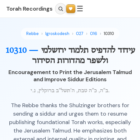
☰
Torah Recordings
Rebbe
Igroskodesh
027
016
10310
עידוד להדפיס תלמוד ירושלמי
10310 —
ולשפר מהדורות הסידור
Encouragement to Print the Jerusalem Talmud
and Improve Siddur Editions
ב"ה, כ"ה טבת, ה'תשל"ב ברוקלין, נ.י.
The Rebbe thanks the Shulzinger brothers for
sending a siddur and urges them to resume
publishing foundational Torah works, especially
the Jerusalem Talmud. He emphasizes both
external and internal quality in printing, and