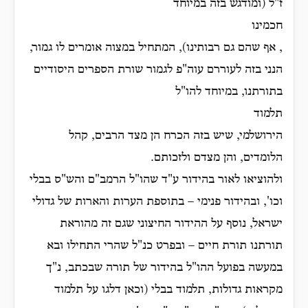
ז"ל (ומודגש בזה במיוחד
חכמינו
, אף שהם גם רבותינו), המתחיל במצוה אומרים לו גמור,
הנני בזה לעוררם עוה"פ לגמור שורת הספרים היסודיים
בתורתנו, במיוחד להו"ל
תלמוד
הירושלמי, שיש בזה הכרח הן מצד הרבים, קהל
הלומדים, והן מצדם ולזכותם.
ולהוציאו לאור בהידור ע"ד שהו"ל הרמב"ם והש"ס בבלי
וכו', ובהידור פנימי – בתוספת הערות והארות של גדולי
ישראל, נוסף על ההידור החיצוני שגם זה מהוראת
תורתנו תורת חיים – ובפרט כנ"ל שהרי התחילו ובא
במעשה בפועל ההו"ל בהידור של תורה שבכתב, נ"ך
מקראות גדולות, תלמוד בבלי (וכאן דלגו על תלמוד