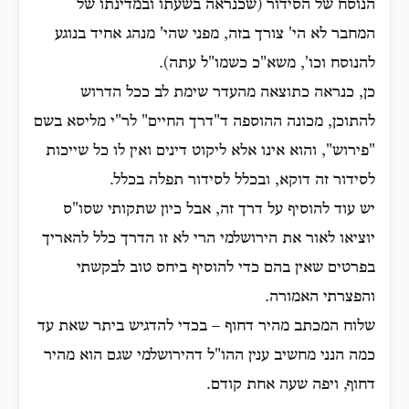
הנוסח של הסידור (שכנראה בשעתו ובמדינתו של
המחבר לא הי' צורך בזה, מפני שהי' מנהג אחיד בנוגע
להנוסח וכו', משא"כ כשמו"ל עתה).
כן, כנראה כתוצאה מהעדר שימת לב ככל הדרוש
להתוכן, מכונה ההוספה ד"דרך החיים" לר"י מליסא בשם
"פירוש", והוא אינו אלא ליקוט דינים ואין לו כל שייכות
לסידור זה דוקא, ובכלל לסידור תפלה בכלל.
יש עוד להוסיף על דרך זה, אבל כיון שתקותי שסו"ס
יוציאו לאור את הירושלמי הרי לא זו הדרך כלל להאריך
בפרטים שאין בהם כדי להוסיף ביחס טוב לבקשתי
והפצרתי האמורה.
שלוח המכתב מהיר דחוף – בכדי להדגיש ביתר שאת עד
כמה הנני מחשיב ענין ההו"ל דהירושלמי שגם הוא מהיר
דחוף, ויפה שעה אחת קודם.