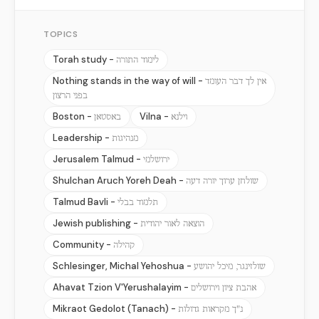
TOPICS
Torah study -
לימוד התורה
Nothing stands in the way of will -
אין לך דבר העומד
בפני הרצון
Boston -
Vilna -
וילנא
באסטאן
Leadership -
מנהיגות
Jerusalem Talmud -
ירושלמי
Shulchan Aruch Yoreh Deah -
שולחן ערוך יורה דעה
Talmud Bavli -
תלמוד בבלי
Jewish publishing -
הוצאה לאור יהודית
Community -
קהילה
Schlesinger, Michal Yehoshua -
שולזינגר, מיכל יהושע
Ahavat Tzion V'Yerushalayim -
אהבת ציון וירושלים
Mikraot Gedolot (Tanach) -
נ"ך מקראות גדולות