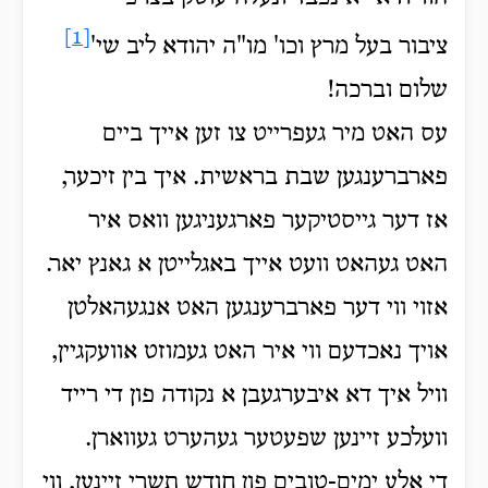
[1]
ציבור בעל מרץ וכו' מו"ה יהודא ליב שי'
שלום וברכה!
עס האט מיר געפרייט צו זען אייך ביים
פארברענגען שבת בראשית. איך בין זיכער,
אז דער גייסטיקער פארגעניגען וואס איר
האט געהאט וועט אייך באגלייטן א גאנץ יאר.
אזוי ווי דער פארברענגען האט אנגעהאלטן
אויך נאכדעם ווי איר האט געמוזט אוועקגיין,
וויל איך דא איבערגעבן א נקודה פון די רייד
וועלכע זיינען שפעטער געהערט געווארן.
די אלע ימים-טובים פון חודש תשרי זיינען, ווי