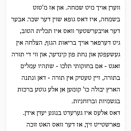
ווערן אויך מיט שמחה. און אז מ'טוט
בשמחה, איז דאס גופא שוין דער שכר. אבער
דער אויבערשטער וואס איז תכלית הטוב,
גיט דערפאר אויך בריאות הגוף, הצלחה אין
געשעפטן און נחת פון קינדער, און ווי די תורה
זאגט - אם בחוקותי תלכו - שתהיו עמלים
בתורה, זיין טעטיק אין תורה - דאן ונתנה
הארץ יבולה כו' קומען אן אלע גוטע ברכות
בגשמיות וברוחניות.
דאס אלעס איז גערעדט בנוגע יעדן אידן.
פארשטייט זיך, אז דער וואס האט זוכה