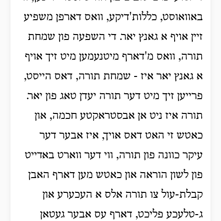
באוואוסט, כללות'דיקע, וואס דארפן משפיע
זיין אויף א גאנץ יאר. די השפעה פון שמחת
תורה, וואס מ'דארף מיטנעמען מיט זיך אויף
א גאנץ יאר איז - שמחת תורה, דאס הייסט,
פרייען זיך מיט דער תורה יעדן טאג פון יאר.
תורה איז ניט אן אבסטראקטע חכמה, און
כאטש זי האט דאס אויך, איז אבער דער
עיקר כוונה פון תורה, ווי דער ווארט באדייט
פון לשון הוראה און כאטש מען דארף האבן
קבלת-עול צו תורה אלס א העכערע און
ג-טלעכע פליכט, דארף עס אבער געטאן