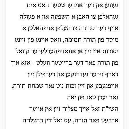
געווען און דער אויבערשטער האט אים
געהאלפן צו האבן א השפעה און א פעולה
אויף דער סביבה צו העלפן אויפהאלטן א
מוסד פון תורה תמימה, וואס איינע פון זיינע
יסודות איז זיין אן אונאויפהערלעכער קוואל
פון תורה פאר דער ברייטער וועלט - אזא איד
דארף זיכער געדיינקען און דערפילן זיין
אויפגעבע און זיין זכות ניט נאר שמחת תורה,
נאר יעדן טאג פון יאר.
השי"ת זאל אייך מצליח זיין אין אייער
ארבעט פאר תורה, עס זאל זיין בהצלחה