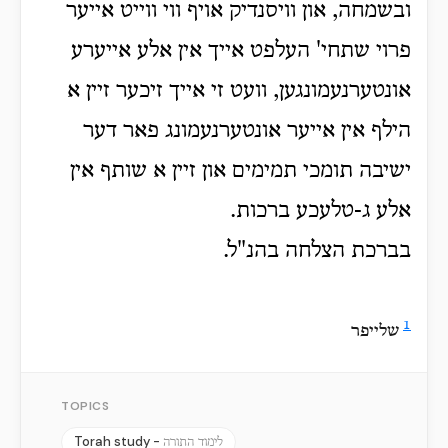
ובשמחה, און וויסנדיק אויף ווי ווייט אייער
פרוי שתחי' העלפט אייך אין אלע אייערע
אונטערנעמונגען, וועט זי אייך זיכער זיין א
הילף אין אייער אונטערנעמונג פאר דער
ישיבה תומכי תמימים און זיין א שותף אין
אלע ג-טלעכע ברכות.
בברכת הצלחה בהנ"ל.
1
שלייפר
TOPICS
Torah study -
לימוד התורה