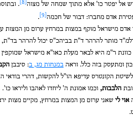
[8]
וש אל יפטר כו' אלא מתוך שמחה של מצוה
. ובתוס
[9]
טירת אדם מחברו: דבור של חכמה
.
אדם מישראל מוקף במצות במרחץ ערום מן המצות ע
מ"ד מותר להרהר ד"ת בביהכ"ס יכול להרהר בד"ת, ו
 כוונת ר"מ היא לבאר מעלת כאו"א מישראל שמוקפין 
ון ומתעסק בזה כלל. וראה
במנחות מג, ב
: סיבבן
הקב
ולשיטת הקונטרס עדיפא הו"ל להקשות, דהרי בודאי הי
ובת
הלבבות,
וכמו אמונת ה' ליחדו לאהבו וליראו כו'. 
ה
אוי לי
שאני ערום מן המצות במרחץ, מקיים מצות ירא
.