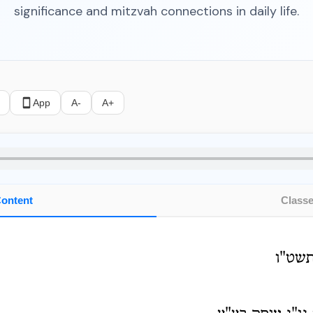
significance and mitzvah connections in daily life.
App
A-
A+
ontent
Class
תשט"ו