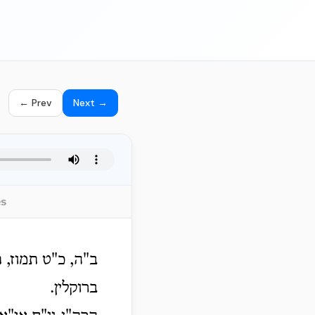
← Prev
Next →
es
ב"ה, כ"ט תמוז, 
ברוקלין.