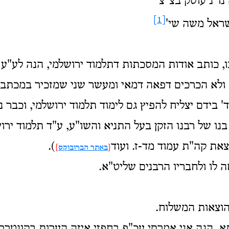
נו"נ עוסק בצ"צ
[1]
ראל משה שי'
 כותב אודות המסכתות דתלמוד ירושלמי, הנה לע"ע 
 ולא הכרכים דפאה דמאי ומעשר שני שמזכיר במכתבו
' בידם יצליח להפיץ גם לימוד תלמוד ירושלמי, וכבר 
נו של רבנו הזקן בעל התניא והשו"ע, ע"ד תלמוד ירו
את קה"ת עמוד מד-ז. ועוד
).
{
באתר הברובוקס
}
לו ולחבריו הרבנים שליט"א.
הוצאות המשלוח.
, הנה אני אמרתי עכ"פ בחפזי איזה הערות בקונטרס