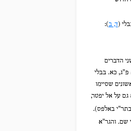
בלי (
ד, ב
):
ני הדברים
"ג, כא. בבלי
אשונים שסיימו
גם על אל יפטר,
בתר"י באלפס).
 שם. והגר"א