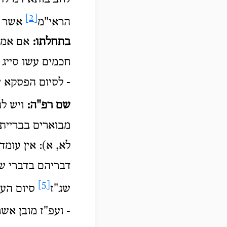
[2]
הראי"מ
אשר ב
בתחלתו:
אם אמרינ
חכמים עשו סייג 
- לסיום הפסקא 
שם רפ
"
ה
:
ויש להת
מבוארים בברייתא
לא, א): אין עומד
דבריהם בדברי שב
[5]
שג"ז
סיום הענ
- ועפ"ז מובן אשר