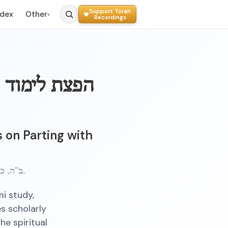
Support Torah
ndex
Other
▾
Recordings
הפצת לימוד ת
 on Parting with
ב"ה, כ"ט תמוז, תשט"ו ברוקלין.
i study,
s scholarly
he spiritual