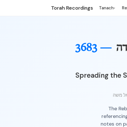
Torah Recordings
Tanach
R
▾
דה
3683 —
Spreading the S
The Reb
referencin
notes on pa