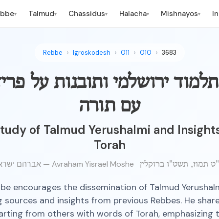
ebbe
Talmud
Chassidus
Halacha
Mishnayos
I
▾
▾
▾
▾
▾
Rebbe
Igroskodesh
011
010
3683
למוד ירושלמי ותובנות על פרי
עם תורה
tudy of Talmud Yerushalmi and Insights
Torah
אברהם ישראל משה — Avraham Yisrael Moshe
be encourages the dissemination of Talmud Yerushalm
g sources and insights from previous Rebbes. He share
rting from others with words of Torah, emphasizing t