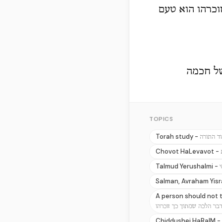
וכרהו הוא טעם
של חכמה
TOPICS
Torah study -
וד התורה
Chovot HaLevavot -
Talmud Yerushalmi -
Salman, Avraham Yis
A person should not t
בר הלכה שמתוך כך זוכרהו
Chiddushei HaRaIM -