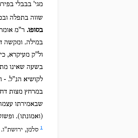
מגי' בבבלי בפיר
שווה בתפלה ובפ
בסופו.
ר"מ אומר 
במילה. ומקשה דל
ול"ק מעיקרא, כי
בשעה שאינו מתכ
לקושיא הנ"ל. - 
במרחץ מצות דח
שבאמירתו עצמ
(ואמונתו). ופשוט
1
סלמן, ירושת"ו.