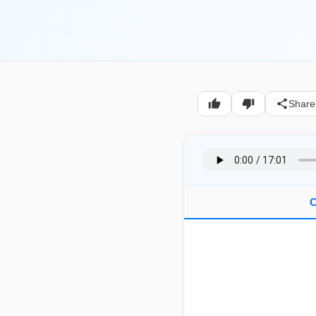
Share
C