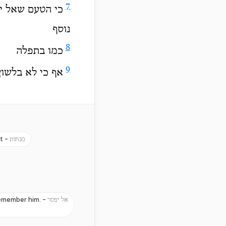
7
כי הטעם שאל יפ
נוסף
8
כמו בתפלה
9
אף כי לא בלשו
t -
מנחות
 remember him. -
אל יפטר