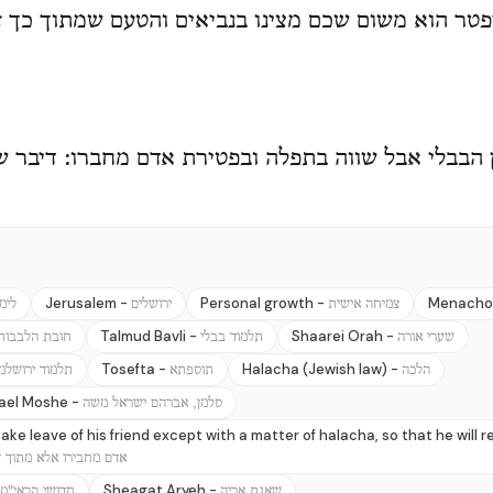
טר הוא משום שכם מצינו בנביאים והטעם שמתוך כך ז
ן הבבלי אבל שווה בתפלה ובפטירת אדם מחברו: דיבר 
Jerusalem -
Personal growth -
Menacho
צמיחה אישית
ירושלים
לימ
Talmud Bavli -
Shaarei Orah -
שערי אורה
תלמוד בבלי
חובת הלבבות
Tosefta -
Halacha (Jewish law) -
הלכה
תוספתא
תלמוד ירושלמי
rael Moshe -
סלמן, אברהם ישראל משה
ake leave of his friend except with a matter of halacha, so that he will
אדם מחבירו אלא מתוך ד
Sheagat Aryeh -
שאגת אריה
חדושי הראי"מ