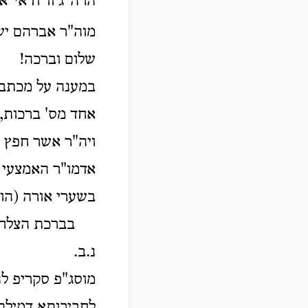
הרה"ג וו"ח אי"א 
מוה"ר אברהם יש
שלום וברכה!
במענה על מכתבו,
אחד מס' ברכות,
ויה"ר אשר חפץ ד
אדמו"ר האמצעי ב
בשערי אורה (הוצ
בברכת הצלחה 
נ.ב.
מוסג"פ סקריפ ל
לחביבותא דמילתא