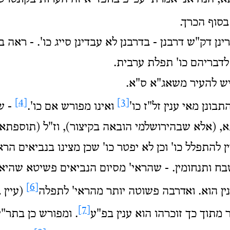
סוף הכרך.
ן דק"ש דרבנן - בדרבנן לא עבדינן סייג כו'. - ראה ב
לדבריהם כו' תפלת ערבית.
יש להעיר משאג"א ס"א.
[4]
[3]
בונן מאי ענין זל"ז כו'
ואינו מפורש אם כו'.
- ש
, (אלא שבהירושלמי הובאה בקיצור), וז"ל (תוספתא פ
ין להתפלל כו' וכן לא יפטר כו' שכן מצינו בנביאים הר
ח ותנחומין. - שהראי' מסיום הנביאים פשיטא שהיא 
[6]
ין הוא. ואדרבה פשוטה יותר מהראי' לתפלה
(עיין 
[7]
 מתוך כך זוכרהו הוא ענין בפ"ע
. ומפורש כן בתר"י