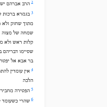
2
הרב אברהם יש
3
בגמרא ברכות לא
מתוך שחוק ולא מ
שמחה של מצוה וכ
קלות ראש ולא מת
שסיימו דבריהם בד
בר אבא אל יפטר 
4
אין עומדין להת
הלכה
5
הפטירה מחבירו
6
שהרי כשעומד ל