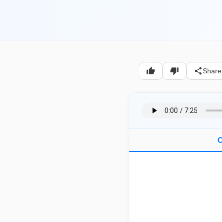
Share
C