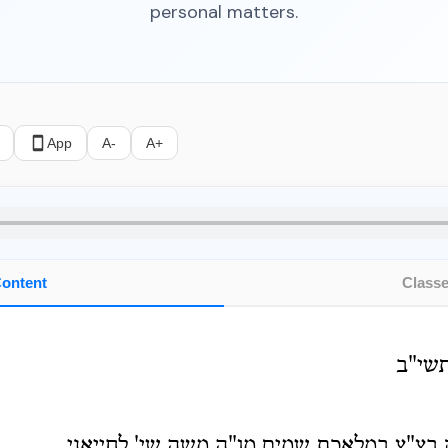
personal matters.
App
A-
A+
ontent
Class
תשי"ב
 בצ"צ במלאכת שמים מו"ה משה שי' לחייאני