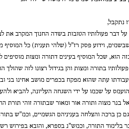
 נתקבל,
ל דבר פעולותיו הטובות בשדה החנוך המקרב את לבם
שמים, וידוע פסק רז"ל (שלהי תענית) כל המוסיף מוס
ה הוא, שכל המוסיף בעינים דתורה ומצות מוסיפים לו
עולותיו בתורה ומצות והן בגידול רצונו לזה שהולך ה
עבודתו עתה שהוא מפקח בכפרים מושב אחינו בני ובנ
הועמס על שכמו על ידי השגחה העליונה, להביא ולהע
ל בנר מצוה ותורה אור ומאור שבתורה זוהי תורת הח
גם כן ברכה והצלחה בעניניהם הגשמיים, וכמ"ש בתור
ר בלימוד התורה, וכמש"נ בספרא, והובא בפירוש רש"י