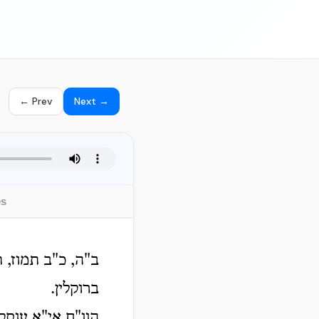
← Prev
Next →
es
ב"ה, כ"ב תמוז, 
ברוקלין.
הוו"ח אי"א עוסק