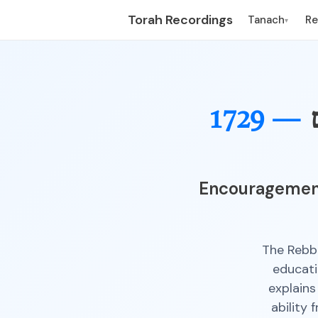
Torah Recordings
Tanach
R
▾
1729 —
Encouragement
The Rebbe
educati
explains
ability