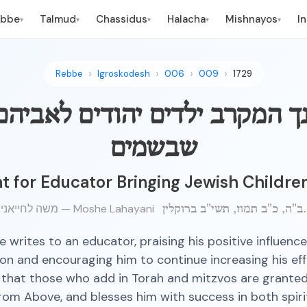
ebbe
Talmud
Chassidus
Halacha
Mishnayos
I
▾
▾
▾
▾
▾
Rebbe
Igroskodesh
006
009
1729
ך המקרב ילדים יהודים לאביהם
שבשמים
 for Educator Bringing Jewish Children
משה לחייאני — Moshe Lahayani
ב"ה, כ"ב תמוז, תשי"ב ברוקלין.
 writes to an educator, praising his positive influence
on and encouraging him to continue increasing his eff
 that those who add in Torah and mitzvos are grante
 from Above, and blesses him with success in both spiri