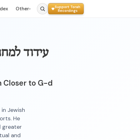
Support Torah
ndex
Other
▾
Recordings
עידוד למחנ
 Closer to G-d
 in Jewish
orts. He
d greater
tual and