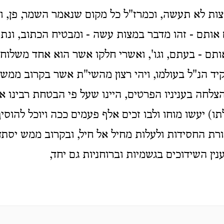
ות לא תעשה, וכמרז"ל כל מקום שנאמר השמר, פן, וא
ותם - זהו מדבר במצות עשה - ומבטיח הכתוב, ונתת
תם - בעתם, וגו', ואשרי חלקו אשר הוא אחד משלוחי
ד הנ"ל בעולמו, ויהי רצון מהשי"ת אשר בקרוב ממש
לחה בעניניו הפרטים, היינו שעל פי הבטחת רבינו אד
ו) יעשו מוחו ולבו זכים אלף פעמים ככה ויוכל להוסי
רת החסידות ולעלות מחיל אל חיל, ובקרוב ממש יסתד
ין השידוכים בגשמיות וברוחניות גם יחד,