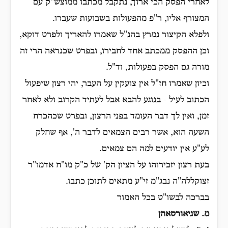
לאחרי הפסק הכי ארוך, נתקבל מכתבו ממוצש"ק עם
המצורף אליו, ר"פ מהפעולות בשבועות שעברו.
ולפלא הקיצור נמרץ בהנ"ל שאמרו להאריך ולפרט דוקא,
וכן ההפסק ממכתב אחד לחבירו, ובפרט שכנראה הרי זה
מורה גם הפסק בפעולות, וד"ל.
וכיון שאמרו חז"ל אין צועקין על העבר, יהי רצון שיפעול
הכתוב לעיל - בנוגע להבא אבל לעתיד הקרוב ולא לאחר
זמן, ואין לך דבר העומד בפני הרצון, ובפרט שכהכרח
השעה הוא, אשר רבים הצמאים לדבר ה', אף שחלק
לע"ע אין יודעים למה הם צמאים.
בעת רצון יזכירוהו על הציון הק' של כ"ק מו"ח אדמו"ר
זצוקללה"ה נבג"מ זי"ע מתאים לתוכן כתבו.
בברכה לבשו"ט בכל האמור
מ. שניאורסאהן