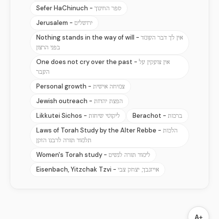
Sefer HaChinuch -
ספר החינוך
Jerusalem -
ירושלים
Nothing stands in the way of will -
אין לך דבר העומד
בפני הרצון
One does not cry over the past -
אין צועקין על
העבר
Personal growth -
צמיחה אישית
Jewish outreach -
הפצת יהדות
Likkutei Sichos -
Berachot -
ברכות
ליקוטי שיחות
Laws of Torah Study by the Alter Rebbe -
הלכות
תלמוד תורה לרבנו הזקן
Women's Torah study -
לימוד תורה לנשים
Eisenbach, Yitzchak Tzvi -
אייזנבך, יצחק צבי
A+