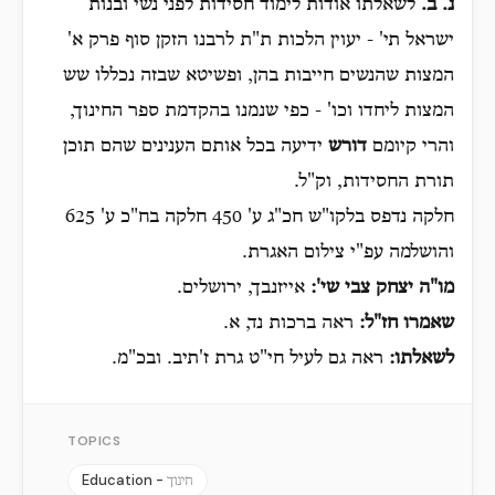
נ. ב.
לשאלתו אודות לימוד חסידות לפני נשי ובנות
ישראל תי' - יעוין הלכות ת"ת לרבנו הזקן סוף פרק א'
המצות שהנשים חייבות בהן, ופשיטא שבזה נכללו שש
המצות ליחדו וכו' - כפי שנמנו בהקדמת ספר החינוך,
והרי קיומם
דורש
ידיעה בכל אותם הענינים שהם תוכן
תורת החסידות, וק"ל.
חלקה נדפס בלקו"ש חכ"ג ע' 450 חלקה בח"כ ע' 625
והושלמה עפ"י צילום האגרת.
מו"ה יצחק צבי שי':
אייזנבך, ירושלים.
שאמרו חז"ל:
ראה ברכות נד, א.
לשאלתו:
ראה גם לעיל חי"ט גרת ז'תיב. ובכ"מ.
TOPICS
Education -
חינוך