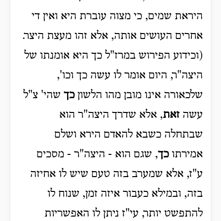
היראת שמים, כי מצוה עוברת היא ואין די
אחרים העושים אותה, אלא זהו מעצת היצר.
(וכידוע הפירוש במרז"ל כך היא אומנתו של
היצה"ר, היום אומר לו עשה כך וכו',
שלכאורה אינו מובן מהו הלשון
כך
שהי' צ"ל
עשה
זאת
, אלא שדרך היצה"ר הוא
שבתחלה כשבא להאדם הירא ושלם
אמירתו
כך
, שגם הוא - היצה"ר - מסכים
ע"ז, אלא שמערב בזה טעם שיש לו אחיזה
בזה, ובמילא כעבור איזה זמן, שנוח לו
להתפשט יותר, עי"ז ניתן לו האפשריות