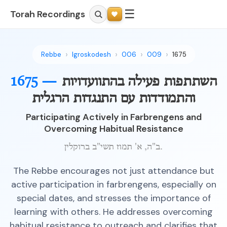
☰
Torah Recordings
Rebbe
Igroskodesh
006
009
1675
השתתפות פעילה בהתוועדויות
1675 —
והתמודדות עם התנגדות הרגלית
Participating Actively in Farbrengens and
Overcoming Habitual Resistance
ב"ה, א' תמוז תשי"ב ברוקלין.
The Rebbe encourages not just attendance but
active participation in farbrengens, especially on
special dates, and stresses the importance of
learning with others. He addresses overcoming
habitual resistance to outreach and clarifies that