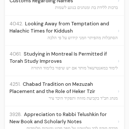
›
Customs Regarding Names
ברכות ללידת בת ומנהגים בנוגע לשמות
4042.
Looking Away from Temptation and
›
Halachic Times for Kiddush
הסתכלות מהפיתוי וזמני קידוש על פי הלכה
4061.
Studying in Montreal Is Permitted if
›
Torah Study Improves
לימוד במאנטרעאל מותר אם יש שיפור בלימוד התורה
4251.
Chabad Tradition on Mezuzah
›
Placement and the Role of Heker Tzir
מנהג חב"ד בקביעת מזוזה ותפקיד היכר ציר
3928.
Appreciation to Rabbi Telushkin for
›
New Book and Scholarly Notes
הכרת תודה לרב טלושקין על ספר חדש והערות מלומדות