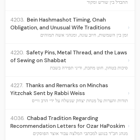
ההבדל בין שורש ומקור
4203.
Bein Hashmashot Timing, Onah
›
Obligation, and Unusual Wife Traditions
זמן בין השמשות, חיוב עונה, ומנהגי אשה תמוהים
4220.
Safety Pins, Metal Thread, and the Laws
›
of Sewing on Shabbat
סיכות בטחון, חוט מתכת, ודיני תפירה בשבת
4227.
Thanks and Remarks on Minchas
›
Yitzchak Sent by Rabbi Weiss
תודות והערות על מנחת יצחק שנשלח על ידי הרב ווייס
4036.
Chabad Tradition Regarding
›
Recommendation Letters for Ozar HaPoskim
מנהג חב"ד בנוגע למכתבי המלצה עבור אוצר הפוסקים