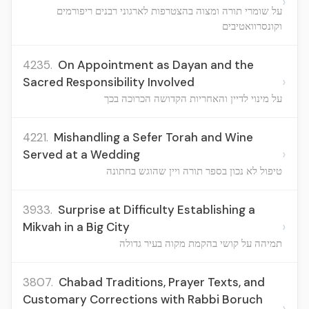
›
על שומרי תורה ומצוה בהצטרפות לארגוני רבנים ריפורמים
וקונסרוואטיבים
4235.
On Appointment as Dayan and the
›
Sacred Responsibility Involved
על מינוי לדיין והאחריות הקדושה הכרוכה בכך
4221.
Mishandling a Sefer Torah and Wine
›
Served at a Wedding
טיפול לא נכון בספר תורה ויין שהוגש בחתונה
3933.
Surprise at Difficulty Establishing a
›
Mikvah in a Big City
תמיהה על קושי בהקמת מקוה בעיר גדולה
3807.
Chabad Traditions, Prayer Texts, and
Customary Corrections with Rabbi Boruch
›