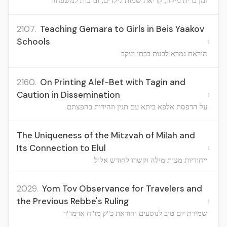
זמן ברית מילה, קריאת שמות לילדים, וברכות למשפחה
2107.
Teaching Gemara to Girls in Beis Yaakov
›
Schools
הוראת גמרא לבנות בבתי יעקב
2160.
On Printing Alef-Bet with Tagin and
›
Caution in Dissemination
על הדפסת אלפא ביתא עם תגין וזהירות בהפצתם
The Uniqueness of the Mitzvah of Milah and
›
Its Connection to Elul
ייחודיות מצות מילה וקשרו לחודש אלול
2029.
Yom Tov Observance for Travelers and
›
the Previous Rebbe's Ruling
שמירת יום טוב לנוסעים והוראת כ"ק מו"ח אדמו"ר