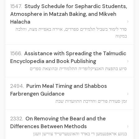
1547.
Study Schedule for Sephardic Students,
Atmosphere in Matzah Baking, and Mikveh
›
Halacha
סדר לימוד בשביל תלמידים ספרדים, אוירה באפיית מצה, והלכה
במקוה
1566.
Assistance with Spreading the Talmudic
›
Encyclopedia and Book Publishing
סיוע בהפצת האנציקלופדיה התלמודית ובהוצאת ספרים
2494.
Purim Meal Timing and Shabbos
›
Farbrengen Guidance
זמן סעודת פורים והדרכת התוועדות שבת
2332.
On Removing the Beard and the
›
Differences Between Methods
בנוגע אראפנעמען די בארד והאונטערשייד צווישן וועגן