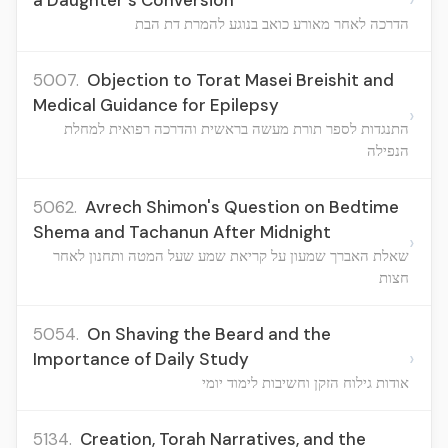
a Daughter's Conversion
הדרכה לאחר מאורע כואב בנוגע להמרת דת הבת
5007.
Objection to Torat Masei Breishit and
Medical Guidance for Epilepsy
›
התנגדות לספר תורת מעשה בראשית והדרכה רפואית למחלת
הנפילה
5062.
Avrech Shimon's Question on Bedtime
Shema and Tachanun After Midnight
›
שאלת האברך שמעון על קריאת שמע שעל המטה ותחנון לאחר
חצות
5054.
On Shaving the Beard and the
›
Importance of Daily Study
אודות גילוח הזקן וחשיבות לימוד יומי
5134.
Creation, Torah Narratives, and the