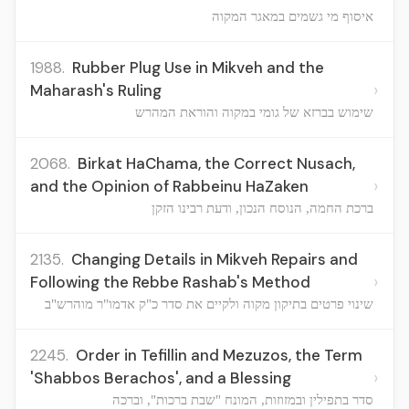
איסוף מי גשמים במאגר המקוה
1988.
Rubber Plug Use in Mikveh and the
›
Maharash's Ruling
שימוש בברזא של גומי במקוה והוראת המהרש
2068.
Birkat HaChama, the Correct Nusach,
›
and the Opinion of Rabbeinu HaZaken
ברכת החמה, הנוסח הנכון, ודעת רבינו הזקן
2135.
Changing Details in Mikveh Repairs and
›
Following the Rebbe Rashab's Method
שינוי פרטים בתיקון מקוה ולקיים את סדר כ"ק אדמו"ר מוהרש"ב
2245.
Order in Tefillin and Mezuzos, the Term
›
'Shabbos Berachos', and a Blessing
סדר בתפילין ובמזוזות, המונח "שבת ברכות", וברכה