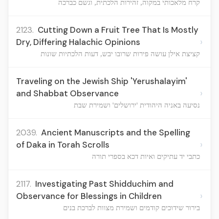
קרח מלאכותי במקוה, זהירות הלכתית, וגשם כברכה
2123.
Cutting Down a Fruit Tree That Is Mostly
›
Dry, Differing Halachic Opinions
קציצת אילן עושה פירות שרובו יבש, דעות הלכתיות שונות
Traveling on the Jewish Ship 'Yerushalayim'
›
and Shabbat Observance
נסיעה באניה היהודית 'ירושלים' ושמירת שבת
2039.
Ancient Manuscripts and the Spelling
›
of Daka in Torah Scrolls
כתבי יד עתיקים ואיות דכא בספרי תורה
2117.
Investigating Past Shidduchim and
›
Observance for Blessings in Children
בירור שידוכים קודמים ושמירת מצוות לברכת בנים