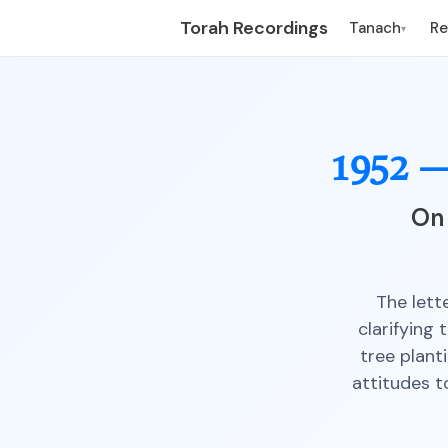
Torah Recordings
Tanach
R
▾
1952 
On 
The lett
clarifying 
tree plant
attitudes 