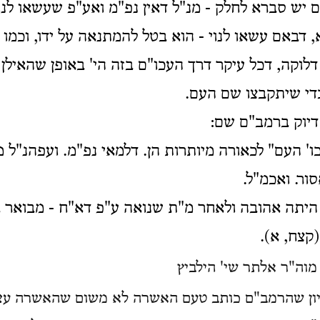
אם יש סברא לחלק - מנ"ל דאין נפ"מ ואע"פ שעשאו לנוי
, דבאם עשאו לנוי - הוא בטל להמתנאה על ידו, וכמו נ
ן דלוקה, דכל עיקר דרך העכו"ם בזה הי' באופן שהאילן
י שיתקבצו שם העם.
 דיוק ברמב"ם שם:
ו' העם" לכאורה מיותרות הן. דלמאי נפ"מ. ועפהנ"ל מ
סור. ואכמ"ל.
 היתה אהובה ולאחר מ"ת שנואה ע"פ דא"ח - מבואר 
(קצח, א).
וה"ר אלתר שי' הילביץ
כיון שהרמב"ם כותב טעם האשרה לא משום שהאשרה עצ