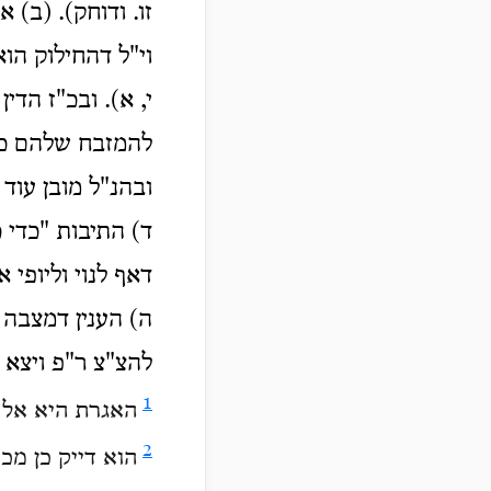
זו. ודוחק). (ב) 
וי"ל דהחילוק הוא
י, א). ובכ"ז הדי
להמזבח שלהם כד
ובהנ"ל מובן עוד
ד) התיבות "כדי כ
דאף לנוי וליופי א
ה) הענין דמצבה
להצ"צ ר"פ ויצא 
1
האגרת היא אל מ
2
הוא דייק כן מ