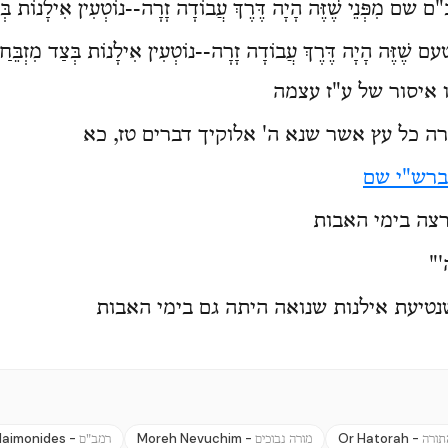
ְּנֵי שֶׁזֶּה הָיָה דֶּרֶךְ עֲבוֹדָה זָרָה--נוֹטְעִין אִילָנוֹת בְּצַד 
זֶּה הָיָה דֶּרֶךְ עֲבוֹדָה זָרָה--נוֹטְעִין אִילָנוֹת בְּצַד מִזְבֵּחַ
 איסור של ע"ז עצמה
 כל עץ אשר שנא ה' אלוקיך דברים טז, כא
וברש"י שם
רצה בימי האבות
"
טיעת אילנות שנואה היתה גם בימי האבות
aimonides -
Moreh Nevuchim -
Or Hatorah -
תורה
מורה נבוכים
רמב"ם