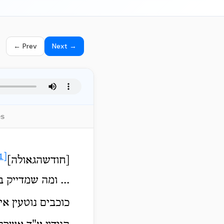
← Prev
Next →
es
[1]
[חודש
הגאולה]
... ומה שמדייק 
כוכבים נוטעין אי