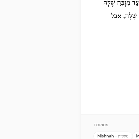
מִזְבֵּחַ שֶׁלָּהּ
 שֶׁלָּהּ, אבל
TOPICS
Mishnah -
M
משניות