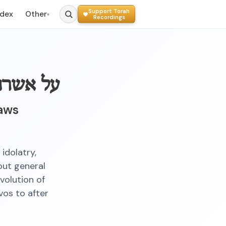
Support Torah
ndex
Other
▾
Recordings
על אשרה
Laws
idolatry,
bout general
volution of
os to after