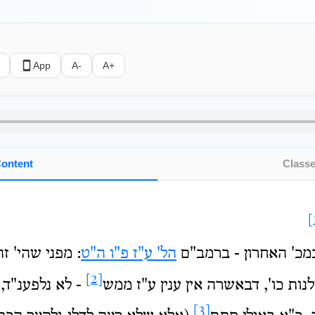
App
A-
A+
ontent
Class
במכ' האחרון - ברמב"ם
הל' ע"ז פ"ו ה"ט
: מפני שהי' ז
[2]
לנות כו', דבאשרה אין ענין ע"ז ממש
- לא נלפענ"ד, 
[3]