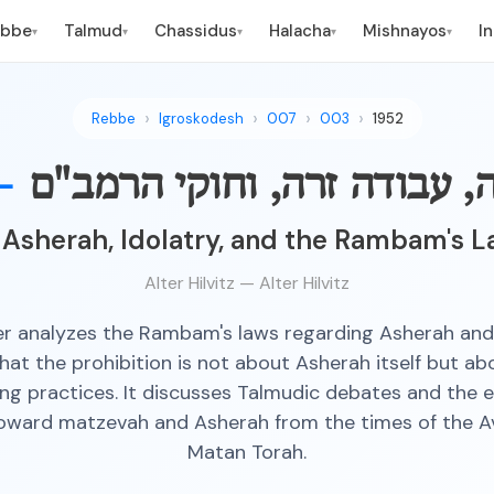
ebbe
Talmud
Chassidus
Halacha
Mishnayos
I
▾
▾
▾
▾
▾
Rebbe
Igroskodesh
007
003
1952
, עבודה זרה, וחוקי הרמב"ם
—
Asherah, Idolatry, and the Rambam's 
Alter Hilvitz — Alter Hilvitz
er analyzes the Rambam's laws regarding Asherah and 
that the prohibition is not about Asherah itself but a
ing practices. It discusses Talmudic debates and the e
toward matzevah and Asherah from the times of the Av
Matan Torah.