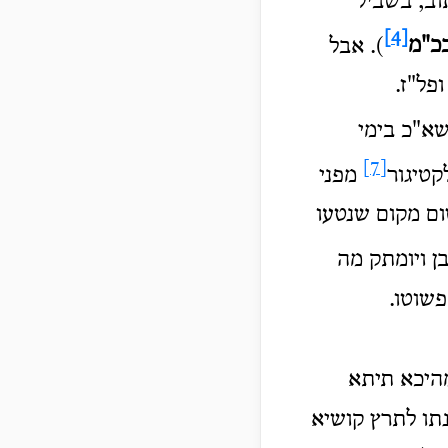
וב, בשביל
[4]
כ"מ
). אבל
פל"ז.
שא"כ בימי
[7]
קטיגור
מפני
שום מקום שנטעו
ן ויומתק מה
פשוטו.
מהיכא תיתא
נתו לתרץ קושיא