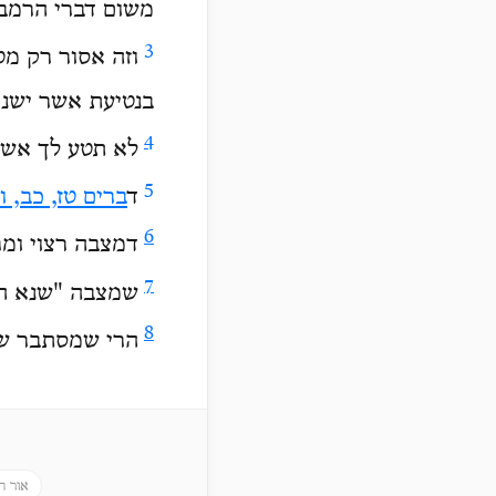
משום דברי הרמב"ם שם מִפ
3
וזה אסור רק מטעם שֶׁ
בנטיעת אשר ישנו
4
לא תטע לך אשרה
5
ד
ברים טז, כב, 
6
דמצבה רצוי ומ
7
שמצבה "שנא ה'
8
הרי שמסתבר שנ
אור ה