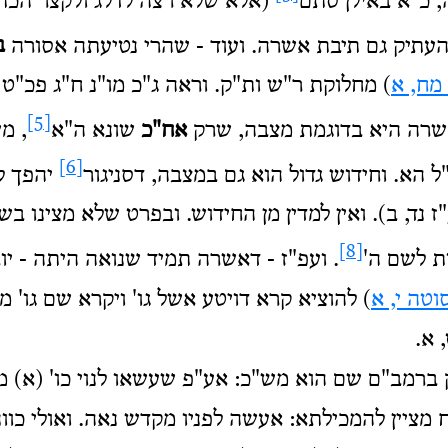
, כ"א באילן סתם
(אלא שלא רצה לדלג ולקצר הכת
העתיק גם תיבת אשרה. ועוד - שהרי נטיעתה אסורה
ב
 מח, א
) מחלוקת ר"ש ות"ק. וראה ג"כ מו"נ ח"ג פכ"ט ו
[5]
שרה היא בדוגמת מצבה, שרק
אח
"
כ
שונא ה"א
, מ
[6]
ל הא. וחידוש גדול הוא גם במצבה, דסניגור
יהפך ל
"ז נד, ב). ואין למדין מן החידוש. ובפרט שלא מצינו ב
[8]
ות לשם ה'
. ועפ"ז - דאשרה תמיד שנואה היתה - יוב
וטה י, א
) להוציא קרא דויטע אשל גו' ויקרא שם גו' מ
 א.
 ברמב"ם שם הוא מש"כ: אע"פ שעשאו לנוי כו' (א) 
מציין להמכילתא: אעשה לפניו מקדש נאה. ואולי כוו