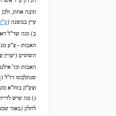
הנידון ע"ד אשרה
תיבה אחת, ולכן 
עיין במשנה (
ע"ז
ב) ומה שר"ל דא
האבות - צ"ע מנ"
השוטים (יעויין ע
האבות וכו' אילנ
שנתלבטו רז"ל (
ס
וצע"ק בזח"א מט,
ג) מה שיש לדייק
לחלק (באור שמח 