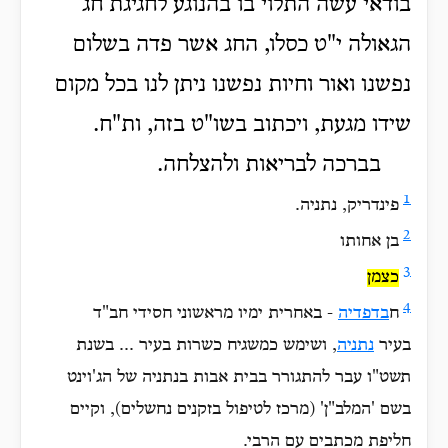
בודאי עשה התלוי בו בהנוגע לחגיגת חג
הגאולה י"ט כסלו, החג אשר פדה בשלום
נפשנו ואור וחיות נפשנו ניתן לנו בכל מקום
שידו מגעת, ויכתוב בשו"ט בזה, ות"ח.
בברכה לבריאות ולהצלחה.
1
פינדריק, נתניה.
2
בן אחותו
3
כצמן
4
ח
בדפדיה
- באחרית ימיו מראשוני חסידי חב"ד
בעיר
נתניה
, ושימש כמשגיח כשרות בעיר ... בשנת
תשט"ו עבר להתגורר בבית אבות בנתניה של הג'וינט
בשם 'המלב"ן' (מרכז לטיפול בזקנים נחשלים), וקיים
חליפת מכתבים עם הרבי.