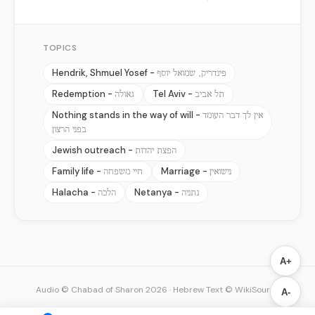
TOPICS
Hendrik, Shmuel Yosef -
פינדריק, שמואל יוסף
Redemption -
Tel Aviv -
תל אביב
גאולה
Nothing stands in the way of will -
אין לך דבר העומד
בפני הרצון
Jewish outreach -
הפצת יהדות
Family life -
Marriage -
נישואין
חיי משפחה
Halacha -
Netanya -
נתניה
הלכה
A+
Audio © Chabad of Sharon 2026
·
Hebrew Text © WikiSource
A-