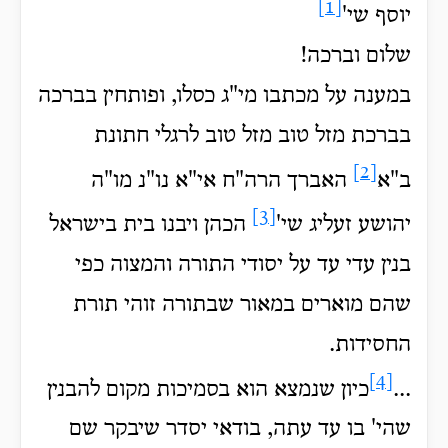
[1]
יוסף שי'
שלום וברכה!
במענה על מכתבו מי"ג כסלו, ופותחין בברכה
בברכת מזל טוב מזל טוב לרגלי חתונת
[2]
ב"א
האברך הרה"ח אי"א נו"נ מו"ה
[3]
יהושע זעליג שי'
הכהן ויבנו בית בישראל
בנין עדי עד על יסודי התורה והמצוה כפי
שהם מוארים במאור שבתורה זוהי תורת
החסידות.
[4]
...
כיון שנמצא הוא בסמיכות מקום להבנין
שהי' בו עד עתה, בודאי יסדר שיבקר שם