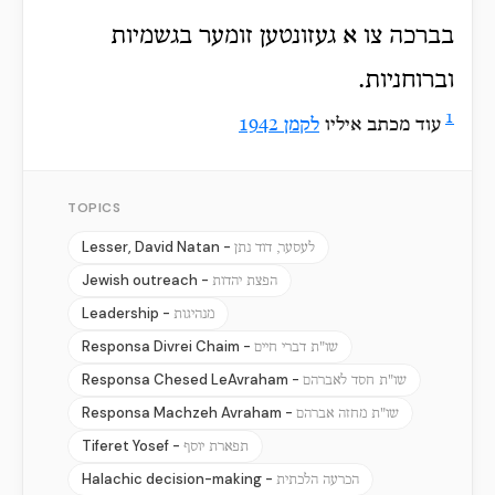
בברכה צו א געזונטען זומער בגשמיות
וברוחניות.
1
עוד מכתב איליו
לקמן 1942
TOPICS
Lesser, David Natan -
לעסער, דוד נתן
Jewish outreach -
הפצת יהדות
Leadership -
מנהיגות
Responsa Divrei Chaim -
שו"ת דברי חיים
Responsa Chesed LeAvraham -
שו"ת חסד לאברהם
Responsa Machzeh Avraham -
שו"ת מחזה אברהם
Tiferet Yosef -
תפארת יוסף
Halachic decision-making -
הכרעה הלכתית