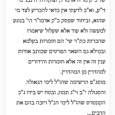
של כ"ק מו"ח אדמו"ר, זצוקללה"ה נבג"מ
זי"ע, וא"כ לדעתי אין כדאי להכריע לצד מי
שהוא, וביחוד שפסק כ"ק אדמו"ר הי' בנוגע
למעשה ולא עוד אלא שעלול שיאמרו
שהכרזת כת"ר שי' הם חומרות בעלמא
ובמילא גם השאר הפרטים שכותב אודות
ענין זה אין זה אלא חומרות והידורים
למהדרין מן המהדרין.
מוסג"פ הרשימה שהו"ל לימי הגאולה
והסגולה י"ב וי"ג תמוז, ובטח יש בידו ג"כ
הקונטרס שהו"ל לימי הנ"ל ויזכה בהם את
הרבים...