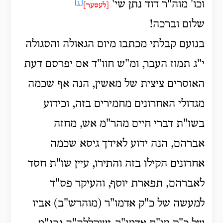
וכו' מוה"ר דוד נתן שי'
[1]
[לעסער]
שלום וברכה!
בנועם קבלתי מכתבו מיום הגאולה והסגולה
י"ג תמוז העבר, ומ"ש חוו"ד אם יפרסם דעת
האוסרים ציצית של מאשין, הנה אף שכמה
מגדולי האחרונים מחמירים בזה, וכידוע
בשו"ת דברי חיים מהר"מ אש, מחזה
אברהם, הנה ידוע לאידך גיסא שכמה
אחרונים הקילו בזה והתירו, עיין שו"ת חסד
לאברהם, תפארת יוסף, והעיקר פס"ד
למעשה של כ"ק אדמו"ר (מוהרש"ב) אביו