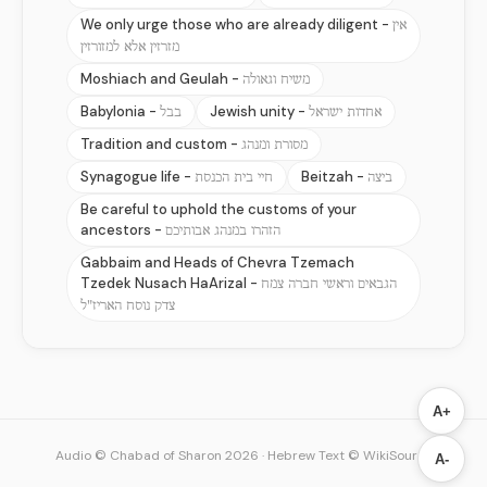
We only urge those who are already diligent -
אין
מזרזין אלא למזורזין
Moshiach and Geulah -
משיח וגאולה
Babylonia -
Jewish unity -
אחדות ישראל
בבל
Tradition and custom -
מסורת ומנהג
Synagogue life -
Beitzah -
ביצה
חיי בית הכנסת
Be careful to uphold the customs of your
ancestors -
הזהרו במנהג אבותיכם
Gabbaim and Heads of Chevra Tzemach
Tzedek Nusach HaArizal -
הגבאים וראשי חברה צמח
צדק נוסח האריז"ל
A+
Audio © Chabad of Sharon 2026
·
Hebrew Text © WikiSource
A-