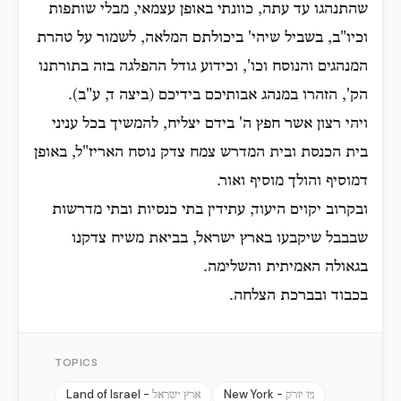
שהתנהגו עד עתה, כוונתי באופן עצמאי, מבלי שותפות
וכיו"ב, בשביל שיהי' ביכולתם המלאה, לשמור על טהרת
המנהגים והנוסח וכו', וכידוע גודל ההפלגה בזה בתורתנו
הק', הזהרו במנהג אבותיכם בידיכם (ביצה ד, ע"ב).
ויהי רצון אשר חפץ ה' בידם יצליח, להמשיך בכל עניני
בית הכנסת ובית המדרש צמח צדק נוסח האריז"ל, באופן
דמוסיף והולך מוסיף ואור.
ובקרוב יקוים היעוד, עתידין בתי כנסיות ובתי מדרשות
שבבבל שיקבעו בארץ ישראל, בביאת משיח צדקנו
בגאולה האמיתית והשלימה.
בכבוד ובברכת הצלחה.
TOPICS
Land of Israel -
New York -
ניו יורק
ארץ ישראל