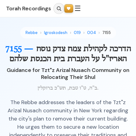
☰
Torah Recordings
Rebbe
Igroskodesh
019
004
7155
הדרכה לקהילת צמח צדק נוסח
7155 —
האריז"ל על העברת בית הכנסת שלהם
Guidance for Tzt"z Arizal Nusach Community on
Relocating Their Shul
ב"ה, ט"ו טבת, תש"כ ברוקלין.
The Rebbe addresses the leaders of the Tzt"z
Arizal Nusach community in New York regarding
the city's plan to remove their current building.
He urges them to secure a new location
independently to preserve their traditions and