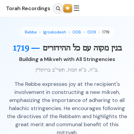
☰
Torah Recordings
Rebbe
Igroskodesh
006
009
1719
1719 —
בנין מקוה עם כל ההידורים
Building a Mikveh with All Stringencies
ב"ה, כ"א תמוז, תשי"ב ברוקלין.
The Rebbe expresses joy at the recipient's
involvement in constructing a new mikveh,
emphasizing the importance of adhering to all
halachic stringencies. He encourages following
the directives of the Rebbeim and highlights the
great merit and communal benefit of this
mitzvah.