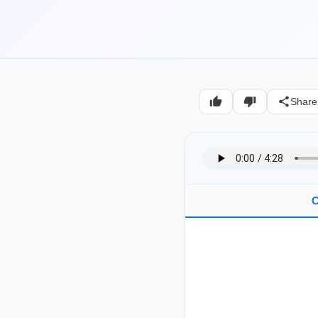
Share
C