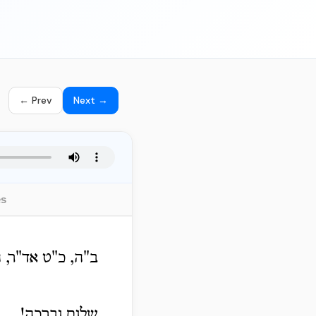
← Prev
Next →
es
ב"ה, כ"ט אד"ר, 
שלום וברכה!