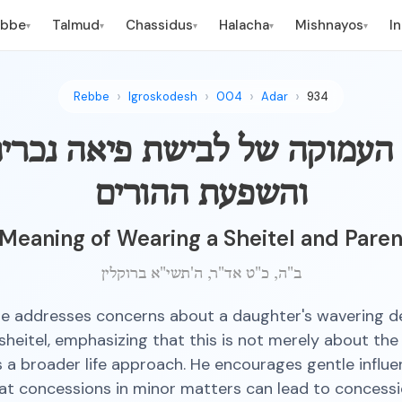
ebbe
Talmud
Chassidus
Halacha
Mishnayos
I
▾
▾
▾
▾
▾
Rebbe
Igroskodesh
004
Adar
934
עמוקה של לבישת פיאה נכרי
והשפעת ההורים
eaning of Wearing a Sheitel and Paren
ב"ה, כ"ט אד"ר, ה'תשי"א ברוקלין
e addresses concerns about a daughter's wavering de
sheitel, emphasizing that this is not merely about the
s a broader life approach. He encourages gentle influ
at concessions in minor matters can lead to concess