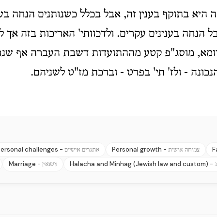
מה היא בתוקף בענין זה, אבל בכלל כשנותנים הנחה בע
ל הנחה בענינים עקרים. ולדכוותי' האריכות בזה אך ל
דיומא, מוסג"פ קטע מההתועדות דשבת העברה אף שנר
כונה - ולז' תי' בפרט - וברכת מז"ט לשניהם.
ersonal challenges -
Personal growth -
F
צמיחה אישית
אתגרים אישיים
Marriage -
Halacha and Minhag (Jewish law and custom) -
נישואין