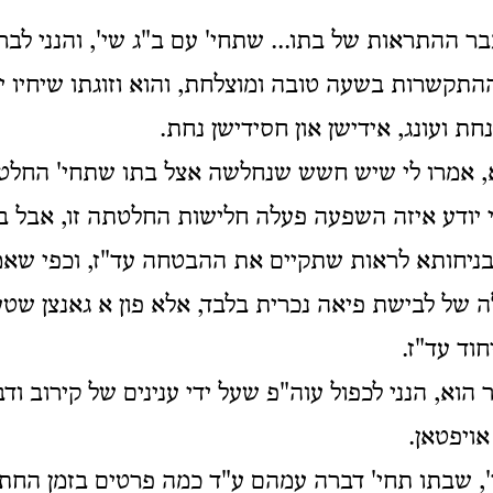
ר ההתראות של בתו... שתחי' עם ב"ג שי', והנני לב
התקשרות בשעה טובה ומוצלחת, והוא וזוגתו שיחיו י
נחת ועונג, אידישן און חסידישן נחת.
א, אמרו לי שיש חשש שנחלשה אצל בתו שתחי' החלט
ני יודע איזה השפעה פעלה חלישות החלטתה זו, אבל 
בניחותא לראות שתקיים את ההבטחה עד"ז, וכפי שאמ
ה של לבישת פיאה נכרית בלבד, אלא פון א גאנצן שטעל
חוד עד"ז.
הוא, הנני לכפול עוה"פ שעל ידי ענינים של קירוב ו
ויפטאן.
י', שבתו תחי' דברה עמהם ע"ד כמה פרטים בזמן החתו