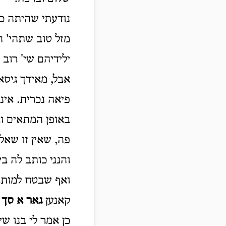
נודעתי שהיתה כב
מזל טוב שתהי' ה
ילידיהם שי' רוב 
אבל, מאידך גיס
פיאה נכרית. אי
באופן המתאים ו
פה, שאין זו שאל
והנני כותב לה בי
ואף שבטח למותר 
קאנען
גאר א סך
א
כן אמר לי בנו ש