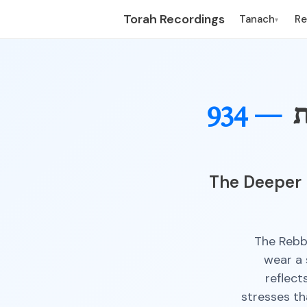
Torah Recordings
Tanach
R
▾
ת
934 —
The Deeper M
The Rebb
wear a 
reflect
stresses th