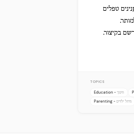
נינים טפלים
מותר.
שם בקיצור.
TOPICS
Education -
P
חינוך
Parenting -
גידול ילדים