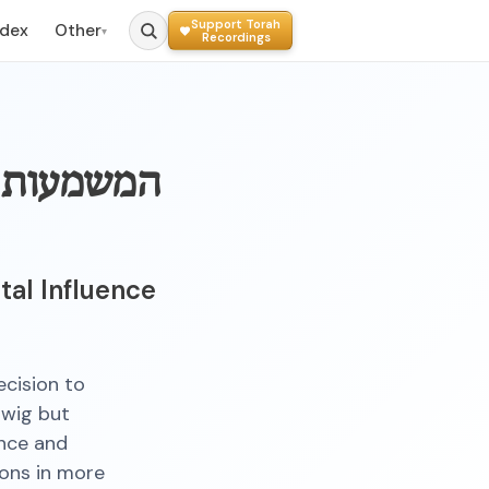
Support Torah
ndex
Other
▾
Recordings
המשמעות ה
tal Influence
cision to
 wig but
ence and
ions in more