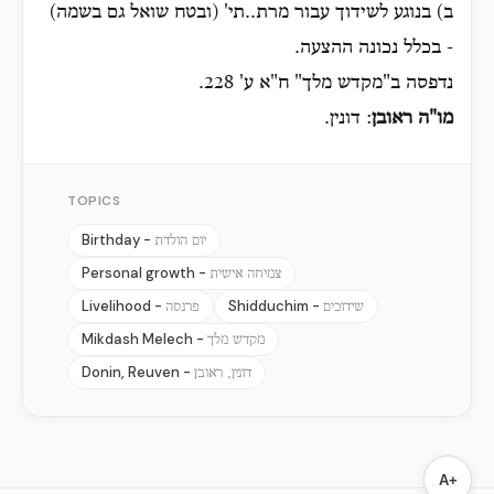
ב) בנוגע לשידוך עבור מרת..תי' (ובטח שואל גם בשמה)
- בכלל נכונה ההצעה.
נדפסה ב"מקדש מלך" ח"א ע' 228.
מו"ה ראובן
: דונין.
TOPICS
Birthday -
יום הולדת
Personal growth -
צמיחה אישית
Livelihood -
Shidduchim -
שידוכים
פרנסה
Mikdash Melech -
מקדש מלך
Donin, Reuven -
דונין, ראובן
A+