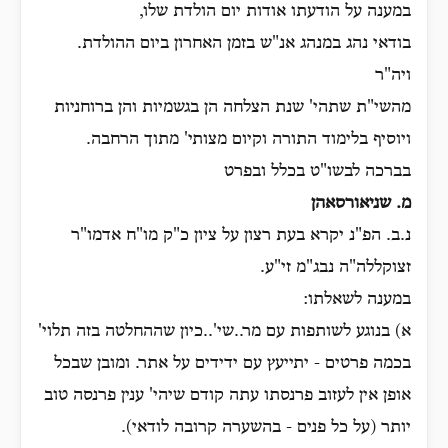
במענה על הודעתו אודות יום הולדת שלו,
בודאי נהג במנהג אנ"ש בזמן האחרון ביום ההולדת.
ויה"ר
מהשי"ת שתהי' שנת הצלחה הן בגשמיות והן ברוחניות
ויוסיף בלימוד התורה וקיום מצותי' מתוך הרחבה.
בברכה לבשו"ט בכלל ובפרט
מ. שניאורסאהן
נ.ב. הפ"נ יקרא בעת רצון על ציון כ"ק מו"ח אדמו"ר
זצוקללה"ה נבג"מ זי"ע.
במענה לשאלתו:
א) בנוגע לשותפות עם מר..שי'..כיון שההחלטה בזה תלוי'
בכמה פרטים - יתייעץ עם ידידים על אתר. ומובן שבכל
אופן אין לעזוב פרנסתו עתה קודם שיהי' ענין פרנסה טוב
יותר (על כל פנים - בהשערה קרובה לודאי).