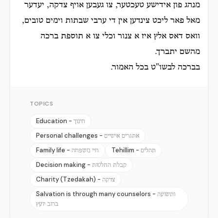
מנהג פון אידישע טעכטער, צו געבען אויף צדקה, יעדער
מאל פאר ליכט צינדען אין די ערבי שבתות וימים טובים,
וואס דאס אלץ איז א צנור וכלי צו א תוספת ברכה
מהשם יתברך.
בברכה לבשו"ט בכל האמור.
TOPICS
Education -
חינוך
Personal challenges -
אתגרים אישיים
Family life -
Tehillim -
תהלים
חיי משפחה
Decision making -
קבלת החלטות
Charity (Tzedakah) -
צדקה
Salvation is through many counselors -
ותשועה
ברוב יועץ