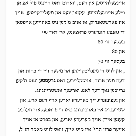
איינצעלהייטען אין דעם, ווארום דאס היינגט פיל אפ אן
פילע איינצעלהייטן, עקזאמינעס און מעגליכקייטען, אויך
איז פארשטאנדיק, אז אויב מ'קען ניט באווייזען אויפטאן
די גאנצע הונדערט פראצענט, איז דאך 90
בעסער ווי 80
און 80
בעסער ווי 70
, און לויט די מעגליכקייטען און משער זיין די כחות און
דעם מצב ארום, אויסקלייבען דאס
גרעסטע
וואס מ'קען
גרייכען נאך דער לאנג יאריגער אנשטריינגונג.
און געפינענדיג זיך מערערע יארען אויף דעם ארט, און
שטייענדיג אין פארבינדונג מיט די פראפעסארן וועלכע
קענען אייך, אויך מערערע יארען, און בפרט אז אויך
אייער פרוי תחי' איז מיט אייך, וואס לויט מאמר חז"ל,