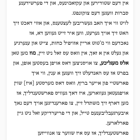
אין דעם שטודירען און עקזאמינעס, און די פערשידענע
סברות וועגען דעם צוקונפט.
לויט ווי איך האב געשריבען לעצטענס, און אזוי דאכט זיך
האט זיך אויך גערעט, ווען איר זייט געווען דא, אז
נאכדעם ווי מ'טוט אריין אזויפיל כחות, צייט און ענערגיע
און געלט אין א זאך, אין וואס עס זאל ניט זיין,
מוז
מען טאן
אלס מעגליכע,
צו אויסניצען דאס אויפן בעסטען אופן, און
בפרט אז עס האנדעלט זיך וועגען א ענין, ווי איך
פארשטיי פון אייער בריף, וואס דאס מערסטע [איז] שוין
אויפגעטאן געווארען, איז דאך געוויס פארשטענדליך, אז
מען דארף זיך משתדל זיין, צו פארענדיגען אויך דעם נאך
איבערגעבליבענעם טייל, און די פריערדיקע זאל ניט גיין
פארלארען.
פארשטענדליך, אז עס איז שווער צו אנווייזען