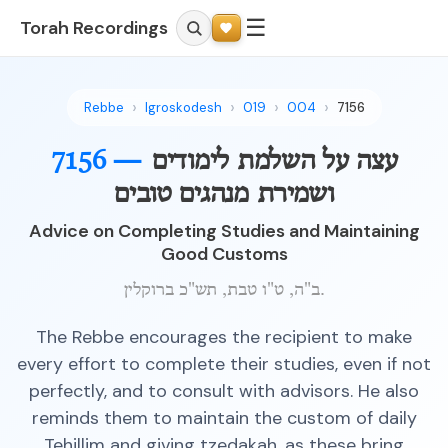
☰
Torah Recordings
Rebbe
Igroskodesh
019
004
7156
עצה על השלמת לימודים
7156 —
ושמירת מנהגים טובים
Advice on Completing Studies and Maintaining
Good Customs
ב"ה, ט"ו טבת, תש"כ ברוקלין.
The Rebbe encourages the recipient to make
every effort to complete their studies, even if not
perfectly, and to consult with advisors. He also
reminds them to maintain the custom of daily
Tehillim and giving tzedakah, as these bring