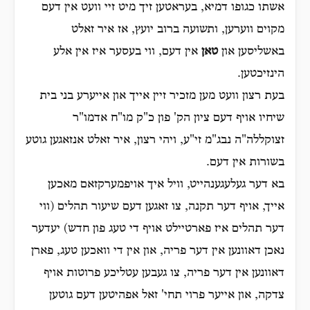
אשתו כגופו דמיא, בעראטען זיך מיט זיי וועט אין דעם
מקוים ווערען, ותשועה ברוב יועץ, אז איר זאלט
באשליסען און
טאן
אין דעם, ווי בעסער איז אין אלע
הינזיכטען.
בעת רצון וועט מען מזכיר זיין אייך און אייערע בני בית
שיחיו אויף דעם ציון הק' פון כ"ק מו"ח אדמו"ר
זצוקללה"ה נבג"מ זי"ע, ויהי רצון, איר זאלט אנזאגען גוטע
בשורות אין דעם.
בא דער געלעגענהייט, וויל איך אויפמערקזאם מאכען
אייך, אויף דער תקנה, צו זאגען דעם שיעור תהלים (ווי
דער תהלים איז פארטיילט אויף די טעג פון חדש) יעדער
נאכן דאוונען אין דער פריה, און אין די וואכען טעג, פארן
דאוונען אין דער פריה, צו געבען עטליכע פרוטות אויף
צדקה, און אייער פרוי תחי' זאל אפהיטען דעם גוטען