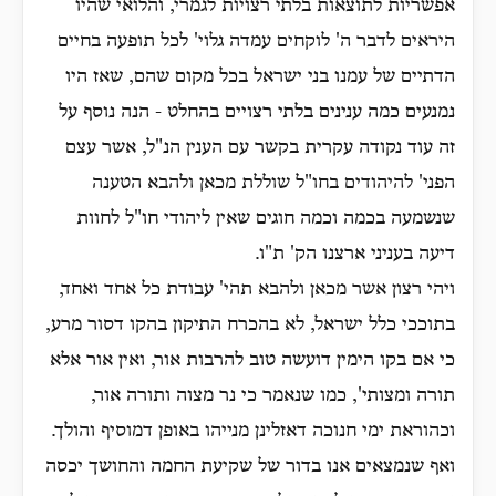
אפשריות לתוצאות בלתי רצויות לגמרי, והלואי שהיו
היראים לדבר ה' לוקחים עמדה גלוי' לכל תופעה בחיים
הדתיים של עמנו בני ישראל בכל מקום שהם, שאז היו
נמנעים כמה ענינים בלתי רצויים בהחלט - הנה נוסף על
זה עוד נקודה עקרית בקשר עם הענין הנ"ל, אשר עצם
הפני' להיהודים בחו"ל שוללת מכאן ולהבא הטענה
שנשמעה בכמה וכמה חוגים שאין ליהודי חו"ל לחוות
דיעה בעניני ארצנו הק' ת"ו.
ויהי רצון אשר מכאן ולהבא תהי' עבודת כל אחד ואחד,
בתוככי כלל ישראל, לא בהכרח התיקון בהקו דסור מרע,
כי אם בקו הימין דועשה טוב להרבות אור, ואין אור אלא
תורה ומצותי', כמו שנאמר כי נר מצוה ותורה אור,
וכהוראת ימי חנוכה דאזלינן מנייהו באופן דמוסיף והולך.
ואף שנמצאים אנו בדור של שקיעת החמה והחושך יכסה