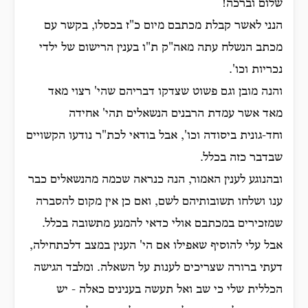
שלום וברכה!
הנני לאשר קבלת מכתבם מיום כ"ז בכסלו, בקשר עם
מכתב הנשלח עתה מאה"ק ת"ו בענין הרישום של ילדי
נכריות וכו'.
והנה מובן וגם פשוט שצדקו דבריהם שהי' רצוי מאד
מאד אשר עמדת הרבנים הנשאלים תהי' אחידה
וחד-גונית ביסודה וכו', אבל בודאי לכת"ר נודעו הקשויים
שבדבר כזה בכלל.
ובהנוגע לענין האמור, הנה כנראה שכמה מהנשאלים כבר
ענו ושלחו תשובותיהם לשם, ואם כן אין מקום להסברה
שמזכירים במכתבם אולי כדאי להמנע מתשובה בכלל.
אבל עלי להוסיף שאפילו אם הי' הענין במצב דלכתחילה,
דעתי ברורה שצריכים לענות על השאלה. ומלבד הגישה
הכללית שלי כי שב ואל תעשה בענינים כאלה - יש