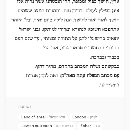
ארץ, חושך כפול ומכופל, הרי הובטחנו אשר נרות אלו
אינן בטילין לעולם, דדידן נצח, ותמורת המצב ששמים
חושך לאור ואור לחושך, הנה לילה כיום יאיר, ובל' הזוהר
אתהפכא חשוכא לנהורא ומרירו למיתקו, ובני ישראל
יוצאים בריש גלי להגן על התורה ומצותי', עד שגם העם
ההולכים בחושך יראו אור גדול, אור הוי'.
בכבוד ובברכה.
כבקשתם נשלח המכתב בהקדם, מהיר דחוף.
עם מכתב הנשלח עתה מאה"ק:
ראה לקמן אגרות
ו'תשיד-טו.
TOPICS
Land of Israel -
London -
לונדון
ארץ ישראל
Jewish outreach -
Zohar -
זוהר
הפצת יהדות