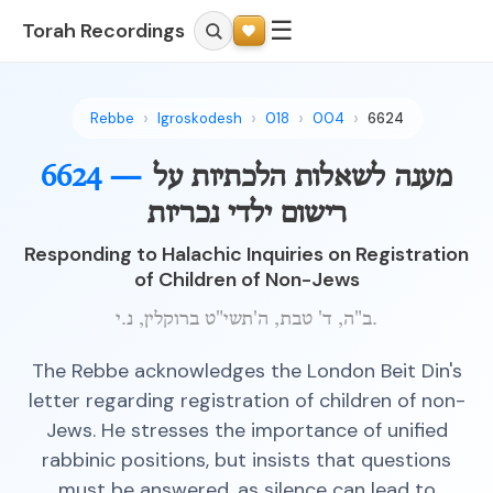
☰
Torah Recordings
Rebbe
Igroskodesh
018
004
6624
מענה לשאלות הלכתיות על
6624 —
רישום ילדי נכריות
Responding to Halachic Inquiries on Registration
of Children of Non-Jews
ב"ה, ד' טבת, ה'תשי"ט ברוקלין, נ.י.
The Rebbe acknowledges the London Beit Din's
letter regarding registration of children of non-
Jews. He stresses the importance of unified
rabbinic positions, but insists that questions
must be answered, as silence can lead to