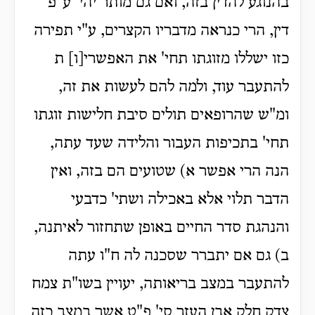
בהנוגע להדין בזה, ואם גם מותר יהי' ע"פ
דין, הרי כנראה מדבריו הקצרים, ע"י תפירה
כזו ישללו מזוגתו תחי' את האפשרי[ו] ת
להתעבר עוד, ולמה להם לעשות את זה,
ומ"ש שהרופאים תולים סיבת חלישות זוגתו
תחי' בתכיפות העבור והלידה שעד עתה,
הנה הרי אפשר א) שטועים הם בזה, ואין
הדבר תלוי אלא באכילה ושתי' כדבעי
והנהגת סדר החיים באופן שתחזור לאיתנה,
ב) גם אם יתברר שסכנה לה ח"ו עתה
להתעבר במצב בריאותה, יעויין בשו"ת צמח
צדק חלק אבן העזר סי' פ"ט אשר במצב כזה