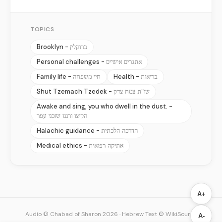
TOPICS
Brooklyn -
ברוקלין
Personal challenges -
אתגרים אישיים
Family life -
Health -
בריאות
חיי משפחה
Shut Tzemach Tzedek -
שו"ת צמח צדק
Awake and sing, you who dwell in the dust. -
הקיצו ורננו שוכני עפר
Halachic guidance -
הדרכה הלכתית
Medical ethics -
אתיקה רפואית
A+
Audio © Chabad of Sharon 2026
·
Hebrew Text © WikiSource
A-