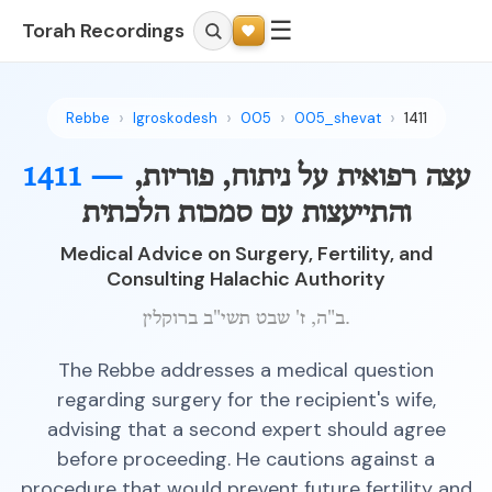
☰
Torah Recordings
Rebbe
Igroskodesh
005
005_shevat
1411
עצה רפואית על ניתוח, פוריות,
1411 —
והתייעצות עם סמכות הלכתית
Medical Advice on Surgery, Fertility, and
Consulting Halachic Authority
ב"ה, ז' שבט תשי"ב ברוקלין.
The Rebbe addresses a medical question
regarding surgery for the recipient's wife,
advising that a second expert should agree
before proceeding. He cautions against a
procedure that would prevent future fertility and