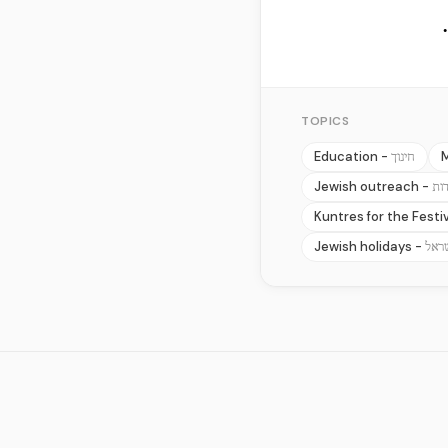
TOPICS
Education -
חינוך
Jewish outreach -
ות
Kuntres for the Festi
Jewish holidays -
שראל