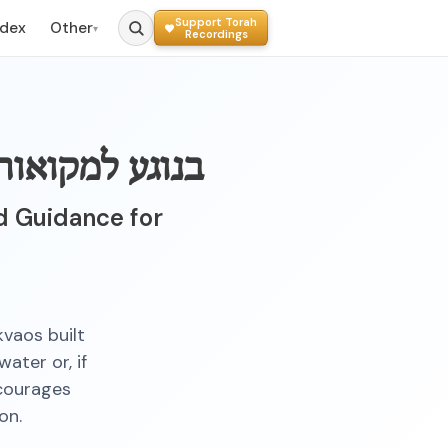
Support Torah
ndex
Other
▾
Recordings
בנוגע למקואות
d Guidance for
vaos built
ater or, if
ncourages
on.