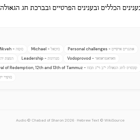
ינים הכללים ובענינים הפרטיים ובברכת חג הגאולה.
Mikveh -
Michael -
Personal challenges -
אתגרים אישיים
מיכאל
מקוה
Leadership -
Vodoprovod -
וואדאפראוואד
מנהיגות
הפצת יהד
val of Redemption, 12th and 13th of Tammuz -
קונטרס לחג הגאולה י"ב וי"ג תמוז
מועדי י
Audio © Chabad of Sharon 2026
·
Hebrew Text © WikiSource