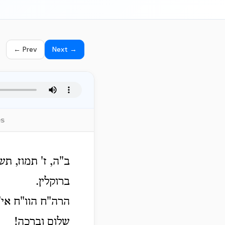
← Prev
Next →
es
ב"ה, ז' תמוז, תש
ברוקלין.
הרה"ח הוו"ח אי"א
שלום וברכה!