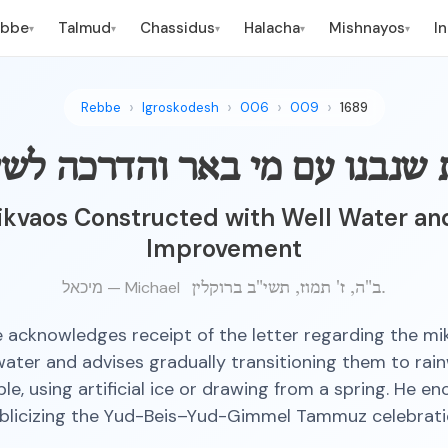
ebbe
Talmud
Chassidus
Halacha
Mishnayos
I
▾
▾
▾
▾
▾
Rebbe
Igroskodesh
006
009
1689
 שנבנו עם מי באר והדרכה לשי
kvaos Constructed with Well Water an
Improvement
מיכאל — Michael
ב"ה, ז' תמוז, תשי"ב ברוקלין.
 acknowledges receipt of the letter regarding the mik
water and advises gradually transitioning them to rainw
ble, using artificial ice or drawing from a spring. He e
blicizing the Yud-Beis–Yud-Gimmel Tammuz celebrati