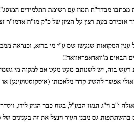
 מכתבו מבדר"ח תמוז עם רשימת התלמידים המוסג"ב 
דר אזכירם בעת רצון על הציון של כ"ק מו"ח אדמו"ר ז
ענין המקואות שנעשו שם ע"י מי ברזא, וכנראה ממכ' 
הבאים מ'וואדאפראוואד!!
רעש בזה, יש לשנותם מעט מעט אם למקוה מי גשמים,
ולי אפשר להשיג קרח מלאכותי (איסקוסטועינע) או 
לה י"ב וי"ג תמוז הבע"ל, בטח כבר הגיע לידו, ויסדר
השתתפות גם מבני העיר וינצל את זה בענינים של פ