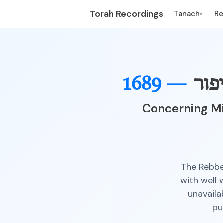
Torah Recordings
Tanach
R
▾
פור
1689 —
Concerning Mi
The Rebbe
with well 
unavaila
pu