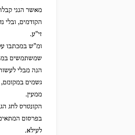
מאשר הנני קבלת
הקודמים, ובלי נ
זי"ע.
ומ"ש במכתבו על 
שמשתמשים במים 
הנה מבלי לעשות 
גשמים במקומם, א
ממעין.
הקונטרס לחג הגאו
בפרסום המתאים ב
לעילא.