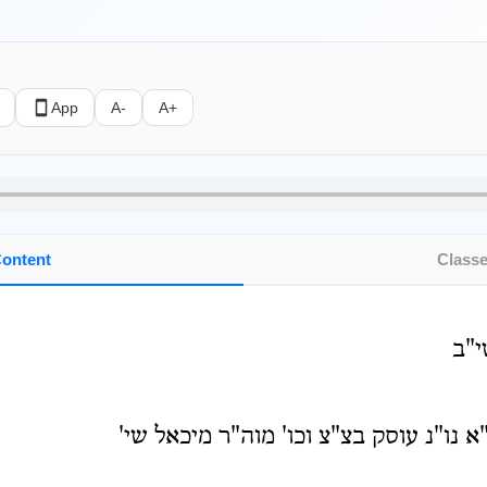
App
A-
A+
ontent
Class
י"ב
 נו"נ עוסק בצ"צ וכו' מוה"ר מיכאל שי'