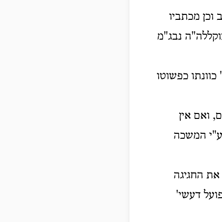
וכן מכתביו
צוקללה"ה נבג"מ
כוונתו כפשוטו
 ואם אין
ע"י המשכה
 את החגיגה
ועל דעשי'