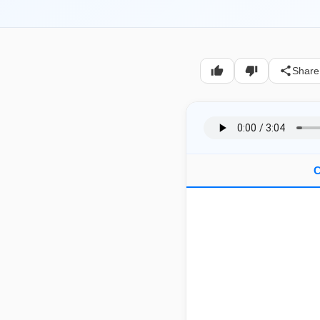
Share
C