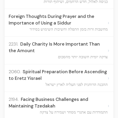
כניסה לאלול, חדש הרחמים, ושיתוף תורות
Foreign Thoughts During Prayer and the
›
Importance of Using a Siddur
מחשבות זרות בזמן התפלה וחשיבות השימוש בסידור
2231.
Daily Charity Is More Important Than
›
the Amount
צדקה יומית חשובה יותר מהסכום
2060.
Spiritual Preparation Before Ascending
›
to Eretz Yisrael
ההכנה הרוחנית לפני העליה לארץ ישראל
2194.
Facing Business Challenges and
›
Maintaining Tzedakah
התמודדות עם אתגרי מסחר ושמירה על צדקה