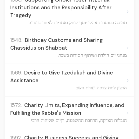
Institutions and the Responsibility After
›
Tragedy
תמיכה במוסדות אהלי יוסף יצחק ואחריות לאחר טרגדיה
1548.
Birthday Customs and Sharing
›
Chassidus on Shabbat
מנהגי יום הולדת ושיתוף חסידות בשבת
1569.
Desire to Give Tzedakah and Divine
›
Assistance
הרצון לתת צדקה ועזרת השם
1572.
Charity Limits, Expanding Influence, and
›
Fulfilling the Rebbe's Mission
הגבלות הצדקה, הרחבת ההשפעה, וקיום שליחות הרבי
1592.
Charity, Business Success, and Giving