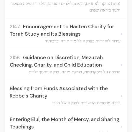
נתינת צדקה לאחרים, ובפרט לילדים יהודיים, על ידי תמיכה במוסד
חינוך ביראת שמים
2147.
Encouragement to Hasten Charity for
›
Torah Study and Its Blessings
עידוד להזדרזות בצדקה ללימוד תורה וברכותיה
2158.
Guidance on Discretion, Mezuzah
›
Checking, Charity, and Child Education
הדרכה על דיסקרטיות, בדיקת מזוזה, צדקה וחינוך ילדים
Blessing from Funds Associated with the
›
Rebbe's Charity
ברכה מכספים הקשורים לצדקה של הרבי
Entering Elul, the Month of Mercy, and Sharing
›
Teachings