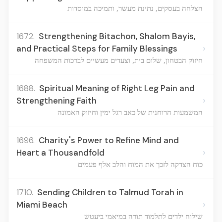
הצלחה בעסקים, נתינת מעשר, ותמיכה במוסדות
1672.
Strengthening Bitachon, Shalom Bayis,
›
and Practical Steps for Family Blessings
חיזוק הבטחון, שלום בית, וצעדים מעשיים לברכות המשפחה
1688.
Spiritual Meaning of Right Leg Pain and
›
Strengthening Faith
המשמעות הרוחנית של כאב רגל ימין וחיזוק האמונה
1696.
Charity's Power to Refine Mind and
›
Heart a Thousandfold
כוח הצדקה לזכך את המוח והלב אלף פעמים
1710.
Sending Children to Talmud Torah in
›
Miami Beach
שילוח ילדים לתלמוד תורה במיאמי ביעטש