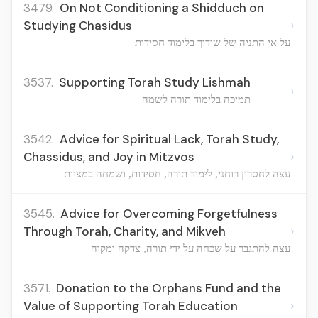
3479.
On Not Conditioning a Shidduch on
›
Studying Chasidus
על אי התניה של שידוך בלימוד חסידות
3537.
Supporting Torah Study Lishmah
›
תמיכה בלימוד תורה לשמה
3542.
Advice for Spiritual Lack, Torah Study,
›
Chassidus, and Joy in Mitzvos
עצה לחסרון רוחני, לימוד תורה, חסידות, ושמחה במצוות
3545.
Advice for Overcoming Forgetfulness
›
Through Torah, Charity, and Mikveh
עצה להתגבר על שכחה על ידי תורה, צדקה ומקוה
3571.
Donation to the Orphans Fund and the
›
Value of Supporting Torah Education