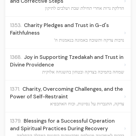
›
and Corrective Steps
הדלקת נרות אחרי תחילת שבת ושלבים לתיקון
1353.
Charity Pledges and Trust in G-d's
›
Faithfulness
נדבות צדקה ותשובה באמונה בנאמנות ה'
1368.
Joy in Supporting Tzedakah and Trust in
›
Divine Providence
שמחה בתמיכה בצדקה ובטחון בהשגחה אלוקית
1371.
Charity, Overcoming Challenges, and the
›
Power of Self-Restraint
צדקה, התגברות על נסיונות, וכוח האתכפיא
1379.
Blessings for a Successful Operation
›
and Spiritual Practices During Recovery
ברכות לאופרציה מוצלחת ופרקטיקות רוחניות במהלך ההחלמה