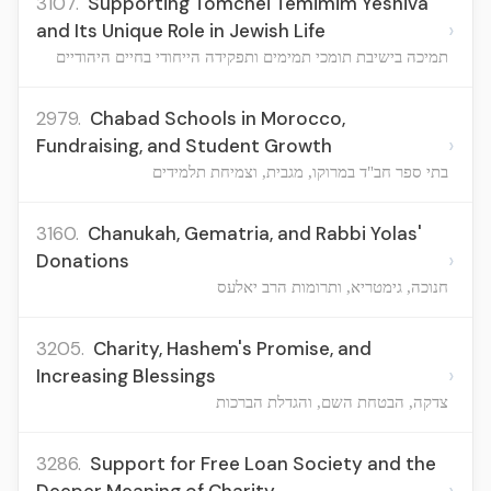
3107.
Supporting Tomchei Temimim Yeshiva
›
and Its Unique Role in Jewish Life
תמיכה בישיבת תומכי תמימים ותפקידה הייחודי בחיים היהודיים
2979.
Chabad Schools in Morocco,
›
Fundraising, and Student Growth
בתי ספר חב"ד במרוקו, מגבית, וצמיחת תלמידים
3160.
Chanukah, Gematria, and Rabbi Yolas'
›
Donations
חנוכה, גימטריא, ותרומות הרב יאלעס
3205.
Charity, Hashem's Promise, and
›
Increasing Blessings
צדקה, הבטחת השם, והגדלת הברכות
3286.
Support for Free Loan Society and the
›