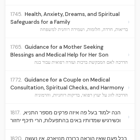
1745.
Health, Anxiety, Dreams, and Spiritual
›
Safeguards for a Family
בריאות, חרדה, חלומות, ושמירה רוחנית למשפחה
1765.
Guidance for a Mother Seeking
›
Blessings and Medical Help for Her Son
הדרכה לאם המבקשת ברכות ועזרה רפואית עבור בנה
1772.
Guidance for a Couple on Medical
›
Consultation, Spiritual Checks, and Harmony
הדרכה לזוג על יעוץ רפואי, בדיקות רוחניות, והרמוניה
1817.
הנה ילמוד בעל פה איזה פרקים מספר התניא,
›
וכשירגיש שמדותיו באים בהתפעלות, הרי תיכף יחזור
1820.
בכל פעם שאין הוראה ברורה מנויארק, אין נעשה