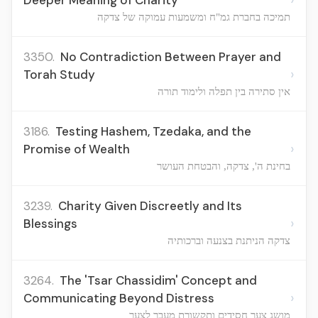
Deeper Meaning of Charity
תמיכה בחברת גמ"ח ומשמעות עמוקה של צדקה
3350.
No Contradiction Between Prayer and
›
Torah Study
אין סתירה בין תפלה ולימוד תורה
3186.
Testing Hashem, Tzedaka, and the
›
Promise of Wealth
בחינת ה', צדקה, והבטחת העושר
3239.
Charity Given Discreetly and Its
›
Blessings
צדקה הניתנת בצנעה וברכותיה
3264.
The 'Tsar Chassidim' Concept and
›
Communicating Beyond Distress
מושג צער חסידים ותקשורת מעבר לצער