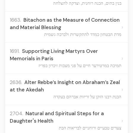
בנין בתים, הכנה רוחנית, וצדקה להצלחה
1663.
Bitachon as the Measure of Connection
›
and Material Blessing
מדת הבטחון כמדד להתקשרות ולברכה גשמית
1691.
Supporting Living Martyrs Over
›
Memorials in Paris
תמיכה במרטירער חיים על פני מצבות זיכרון בפריז
2636.
Alter Rebbe’s Insight on Abraham’s Zeal
›
at the Akedah
הבנת רבנו הזקן על זריזות אברהם בעקדה
2704.
Natural and Spiritual Steps for a
›
Daughter's Health
צעדים טבעיים ורוחניים לבריאות הבת