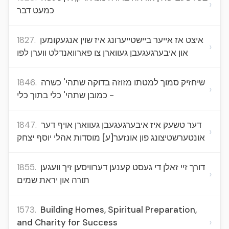
›
כמעט דבר
1827.
איצט אז אייער ביישטייערונג איז שוין אנגעקומען
›
און איבערגעגעבן געווארן צו פארוואנדלט ווערן לפו
1846.
שיחזיק סמוך למטתו מזוזה בדוקה שתהי' כשרה
›
- כמובן שתהי' כלי בתוך כלי
1847.
דער טשעק איז איבערגעגעבן געווארן אויף דער
›
אונטערשטיצונג פון אונזער[ע] מוסדות אהלי יוסף יצחק
1855.
דורך זיי זאלן די געסט קענען דערוויסען זיך וועגען
›
תורה און יראת שמים
1573.
Building Homes, Spiritual Preparation,
›
and Charity for Success