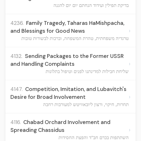
בדיקת תפילין ועידוד הנחתם יום יום להגנה
4236.
Family Tragedy, Taharas HaMishpacha,
›
and Blessings for Good News
טרגדיה משפחתית, טהרת המשפחה, וברכות לבשורות טובות
4132.
Sending Packages to the Former USSR
›
and Handling Complaints
שליחת חבילות למדינתנו לפנים וטיפול בתלונות
4147.
Competition, Imitation, and Lubavitch's
›
Desire for Broad Involvement
תחרות, חיקוי, ורצון ליובאוויטש למעורבות רחבה
4116.
Chabad Orchard Involvement and
›
Spreading Chassidus
השתתפות בכרם חב"ד והפצת החסידות