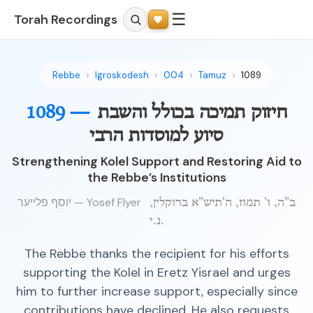
☰
Torah Recordings
Rebbe
Igroskodesh
004
Tamuz
1089
חיזוק תמיכה בכולל והשבת
1089 —
סיוע למוסדות הרבי
Strengthening Kolel Support and Restoring Aid to
the Rebbe’s Institutions
יוסף פלייער — Yosef Flyer
ב"ה, ו' תמוז, ה'תיש"א ברוקלין,
נ.י.
The Rebbe thanks the recipient for his efforts
supporting the Kolel in Eretz Yisrael and urges
him to further increase support, especially since
contributions have declined. He also requests