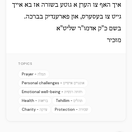
איך האף צו הערן א גוטע בשורה אז בא אייך
גייט צו בעסערס, און פארענדיק בברכה.
בשם כ"ק אדמו"ר שליט"א
מזכיר
TOPICS
Prayer -
תפלה
Personal challenges -
אתגרים אישיים
Emotional well-being -
רווחה רגשית
Health -
Tehillim -
תהלים
בריאות
Charity -
Protection -
שמירה
צדקה