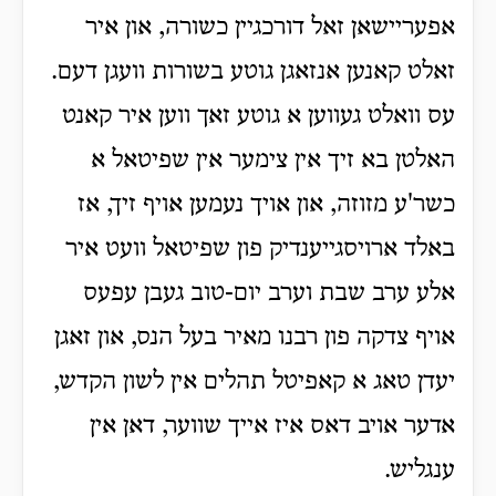
אפעריישאן זאל דורכגיין כשורה, און איר
זאלט קאנען אנזאגן גוטע בשורות וועגן דעם.
עס וואלט געווען א גוטע זאך ווען איר קאנט
האלטן בא זיך אין צימער אין שפיטאל א
כשר'ע מזוזה, און אויך נעמען אויף זיך, אז
באלד ארויסגייענדיק פון שפיטאל וועט איר
אלע ערב שבת וערב יום-טוב געבן עפעס
אויף צדקה פון רבנו מאיר בעל הנס, און זאגן
יעדן טאג א קאפיטל תהלים אין לשון הקדש,
אדער אויב דאס איז אייך שווער, דאן אין
ענגליש.