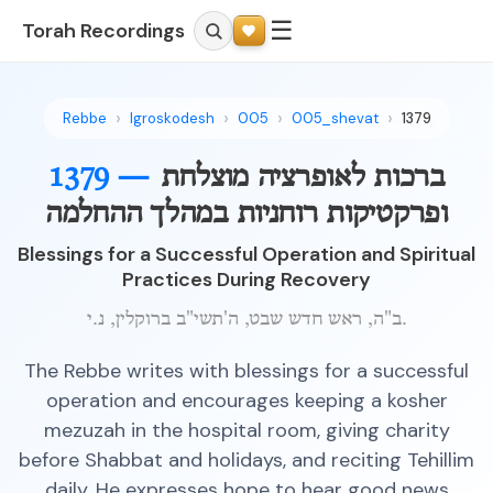
☰
Torah Recordings
Rebbe
Igroskodesh
005
005_shevat
1379
ברכות לאופרציה מוצלחת
1379 —
ופרקטיקות רוחניות במהלך ההחלמה
Blessings for a Successful Operation and Spiritual
Practices During Recovery
ב"ה, ראש חדש שבט, ה'תשי"ב ברוקלין, נ.י.
The Rebbe writes with blessings for a successful
operation and encourages keeping a kosher
mezuzah in the hospital room, giving charity
before Shabbat and holidays, and reciting Tehillim
daily. He expresses hope to hear good news