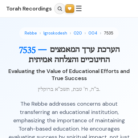
☰
Torah Recordings
Rebbe
Igroskodesh
020
004
7535
הערכת ערך המאמצים
7535 —
החינוכיים והצלחה אמיתית
Evaluating the Value of Educational Efforts and
True Success
ב"ה, ח' טבת, תשכ"א ברוקלין.
The Rebbe addresses concerns about
transferring an educational institution,
emphasizing the importance of maintaining
Torah-based education. He encourages
evaluating success by spiritual impact, not just