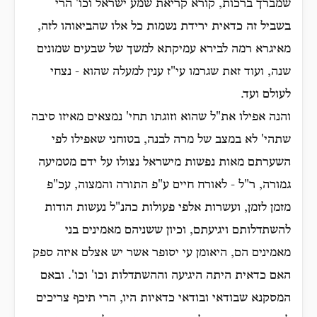
שמברך ברכות, קורא קריאת שמע ישראל וכו' הרי
בשביל זה כדאית ירידת נשמות כל אלו שהביאוהו לזה,
מאיגרא רמה לבירא עמיקתא למשך של שבעים שמונים
שנה, ועוד זאת שגרמו עי"ז ענין למעלה שהוא - נצחי
לעולם ועד.
והנה אפילו את"ל שהוא וזוגתו תחי' נמצאים מאיזו סיבה
שתהי' לא במצב של מרה לבנה, בטוחני שאפילו לפי
השערתם מאות נפשות מישראל נצולו על ידם מטמיעה
גמורה, ר"ל - לאורח חיים ע"פ התורה והמצוה, עכ"פ
מזמן לזמן, ועשרות אלפי פעולות כהנ"ל נעשות הודות
להשתדלותם ויגיעתם, וכיון ששניהם מאמינים בני
מאמינים הם, היאומן עי יסופר אשר יש אצלם איזה ספק
האם כדאית היתה היגיעה וההשתדלות וכו' וכו'. ובאם
המסקנא שבודאי ובודאי כדאיות היו, הרי תיכף צריכים