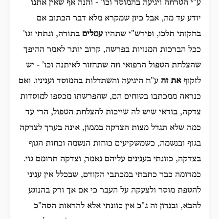
ע"י הטרחה ויגיעה בהמוסד וכו' - והנה אף שאין אתנו
יודע עד מה, אבל כיון שמקרא מלא דבר הכתוב אם
בחקותי תלכו, ופירש"י שתהיו
עמלים
בתורה, ונתתי וגו'
ככל הברכות המנויות בפרשה, קרוב יותר לאמר ההיפך
שהצלחת הטפול הרפואי וזה שתחזור לאיתנה וכו' - יש
לזקוף
את זה
ע"ח היגיעה והשתדלות בהמוסד ועניניו. ואם
כנראה ממכתבו בטוחים הם, שהפרשתו מכספו למוסדות
צדקה, בודאי שיש לה שייכות להצלחת הטפול, הרי עד
כמה שלא תגדל מצות הצדקה בממון, אינה בערך לצדקה
בגוף ובנשמה, כשמשקיעים כוחות הנשמה וכחות הגוף
בצדקה, כוונתי בענינים עליהם נאמר, וצדקה תרומם גוי.
כמדומה כבר כתבתי במכתבי הקודם, שבכלל אין עניני
להטפת מוסר ולצעקה על העבר כי אם אך ורק בהנוגע
להבא, ובנדון זה ג"כ אין כוונתי אלא להראות הסה"כ