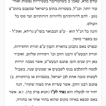
עולם מלא, עאכו"כ כשהמדובר בעשיריות נפשות ואולי
עוד יותר, וכנ"ל, בעשרות בתים בישראל שמצבם בתומ"צ
נוגע - להם לדורותיהם ולדורות דורותיהם ועד סוף כל
העולם.
והנה כל הנ"ל הוא - ע"פ המבואר בשו"ע גרידא, ואת"ל -
גם בספרי מוסר,
ובפרט באם נתבונן בהארת הענין ע"פ תורת החסידות,
תורת הבעש"ט ורבנו הזקן וכו' ויסודות שלהם, ואזכיר
כאן רק שנים והם: פתגם הבעש"ט, אשר נשמה יורדת
למטה להתלבש בגוף לשבעים או שמונים שנה, בשביל
לעשות טובה אחת לבן ישראל, בגשמיות או ברוחניות. ב)
פתגם רבנו הזקן, אשר עשיית איזו מצוה שתהי', הנה
יחוד זה למעלה הוא
נצחי לע"ו
(תניא פרק כה). ז.א. אשר
באם תמצא באיזה מקום שהוא בחור אחד או בחורה,