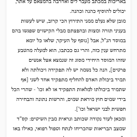
באריכות במכתב מעבר לים ואדרבה בהמצאם על אתר,
יכולים להוסיף כהנה וכהנה.
מובן שלא נעלם ממני התירוץ הכי קרוב, שיש לעשות
בעניני תורה ומצות ובהפצתם מבלי הקישוים שפגשו בהם
במוסד הנ"ל, אבל [נוסף על העיקר, שלאו כל יומא
מתרחש ענין כזה, והרי גם ככתבו, הוא למעלה מהטבע
שזהו המוסד היחידי מסוג זה שנמצא אצל אנשים
פרטים], הנה כל נשמה יש לה תפקידה ויכולתה ולא
תמיד ביכולת האדם להחליף מתפקיד אחד לשני [אף
שתמיד ביכולתו למלאות התפקיד או לא וכו' - שהרי הכל
בידי שמים חוץ מיראת שמים, והרשות נתונה והבחירה
חפשית לבני ישראל וכו'].
ומכאן לעוד נקודה שכותב ונראית מבין השיטים: קס"ד
שמצב הבריאות שהכריחו לנתח וטפול רפואי, כאילו באו