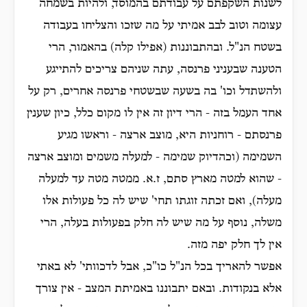
לשנות השקפתם על עבודתם בהמוסד, ולהיות בשמחה
עצומה וטוב לבב אמיתי על מה שזכו והצליחו בעבודה
בשטח הנ"ל. ובהתבוננות (אפילו קלה) בהאמור, הרי
הטענה שבעניני פרנסה, עתה שניהם צריכים להתייגע
ולהשתדל וכו' בה בשעה שבשטחי פרנסה אחרים, רק על
אחד העמל בזה - הרי דיון זה אין לו מקום כלל, כיון שענין
פרנסתם - רוחניות היא, מוצב ארצה - וראשו מגיע
השמימה (וכהדיוק שמימה - למעלה משמים ומוצב ארצה
- שהוא למטה מארץ סתם, ז.א. ממטה מטה עד למעלה
מעלה), ואם זכתה זוגתו תחי' שיש לה כל פעולות אלו
משלה, נוסף על מה שיש לה חלק בפעולות בעלה, הרי
אין לך חלק יפה מזה.
אפשר להאריך בכל הנ"ל כו"כ, אבל לדכוותי' לא באתי
אלא בנקודות. ובאם יתבוננו באמיתת המצב - אין צורך