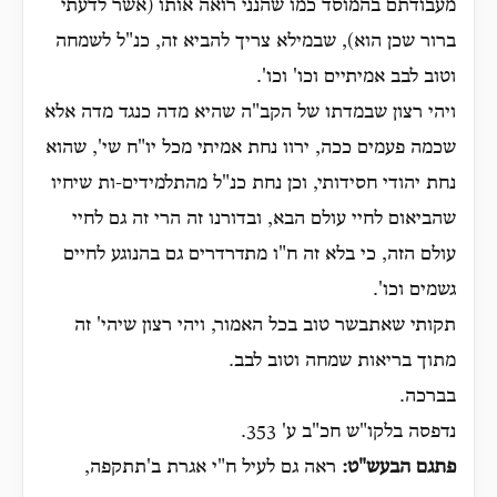
מעבודתם בהמוסד כמו שהנני רואה אותו (אשר לדעתי
ברור שכן הוא), שבמילא צריך להביא זה, כנ"ל לשמחה
וטוב לבב אמיתיים וכו' וכו'.
ויהי רצון שבמדתו של הקב"ה שהיא מדה כנגד מדה אלא
שכמה פעמים ככה, ירוו נחת אמיתי מכל יו"ח שי', שהוא
נחת יהודי חסידותי, וכן נחת כנ"ל מהתלמידים-ות שיחיו
שהביאום לחיי עולם הבא, ובדורנו זה הרי זה גם לחיי
עולם הזה, כי בלא זה ח"ו מתדרדרים גם בהנוגע לחיים
גשמים וכו'.
תקותי שאתבשר טוב בכל האמור, ויהי רצון שיהי' זה
מתוך בריאות שמחה וטוב לבב.
בברכה.
נדפסה בלקו"ש חכ"ב ע' 353.
פתגם הבעש"ט:
ראה גם לעיל ח"י אגרת ב'תתקפה,