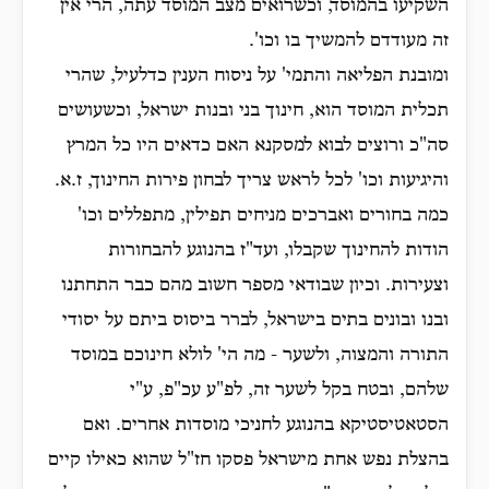
השקיעו בהמוסד, וכשרואים מצב המוסד עתה, הרי אין
זה מעודדם להמשיך בו וכו'.
ומובנת הפליאה והתמי' על ניסוח הענין כדלעיל, שהרי
תכלית המוסד הוא, חינוך בני ובנות ישראל, וכשעושים
סה"כ ורוצים לבוא למסקנא האם כדאים היו כל המרץ
והיגיעות וכו' לכל לראש צריך לבחון פירות החינוך, ז.א.
כמה בחורים ואברכים מניחים תפילין, מתפללים וכו'
הודות להחינוך שקבלו, ועד"ז בהנוגע להבחורות
וצעירות. וכיון שבודאי מספר חשוב מהם כבר התחתנו
ובנו ובונים בתים בישראל, לברר ביסוס ביתם על יסודי
התורה והמצוה, ולשער - מה הי' לולא חינוכם במוסד
שלהם, ובטח בקל לשער זה, לפ"ע עכ"פ, ע"י
הסטאטיסטיקא בהנוגע לחניכי מוסדות אחרים. ואם
בהצלת נפש אחת מישראל פסקו חז"ל שהוא כאילו קיים