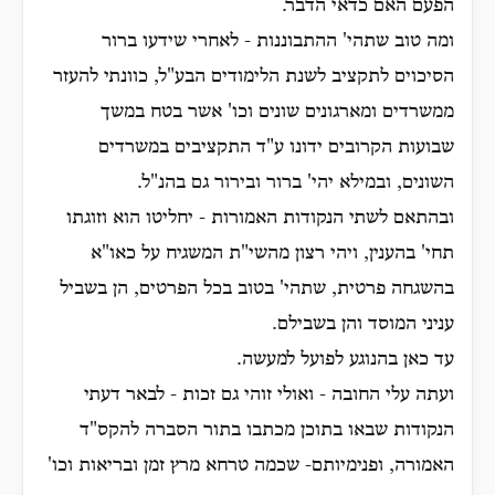
הפעם האם כדאי הדבר.
ומה טוב שתהי' ההתבוננות - לאחרי שידעו ברור
הסיכוים לתקציב לשנת הלימודים הבע"ל, כוונתי להעזר
ממשרדים ומארגונים שונים וכו' אשר בטח במשך
שבועות הקרובים ידונו ע"ד התקציבים במשרדים
השונים, ובמילא יהי' ברור ובירור גם בהנ"ל.
ובהתאם לשתי הנקודות האמורות - יחליטו הוא וזוגתו
תחי' בהענין, ויהי רצון מהשי"ת המשגיח על כאו"א
בהשגחה פרטית, שתהי' בטוב בכל הפרטים, הן בשביל
עניני המוסד והן בשבילם.
עד כאן בהנוגע לפועל למעשה.
ועתה עלי החובה - ואולי זוהי גם זכות - לבאר דעתי
הנקודות שבאו בתוכן מכתבו בתור הסברה להקס"ד
האמורה, ופנימיותם- שכמה טרחא מרץ זמן ובריאות וכו'