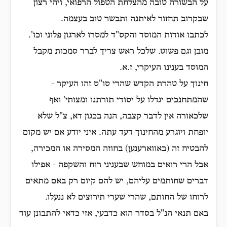
על הבשורה טובה מהצלחת הטפול הרפואי, ויהי רצון
שבקרוב תחזור לאיתנה ותבשר טוב בעצמה.
לכתבו אודות המוסד והקס"ד למסרו לארגון פלוני וכו'.
מובן וגם פשוט. שלכל ראש צריך לברר סמכות מקבל
המוסד בענינו העיקרי, ז.א.
חינוך על טהרת הקדש שהרי סו"ס זהו העיקר -
שהמתחנכים יגדלו על יסודי תורתנו ומצותי' ואף
שלכאורה אין לדבר קצבה, הנה בכגון דא, צ"ל שלא
יופחת ויוגרע מהחינוך דעד עתה. איני יודע אם יש מקום
להבטיח זה (באווארענען) בחוזה המסירה או המכירה,
אבל הרי רואים במוחש שבעניני רוח והשקפה - אפילו
דברים שחותמים עליהם, יש להם קיום רק באם מתאים
לרוחו של החותם, שהרי שערי תירוצים לא ננעלו.
באם תנאי הנ"ל בסדר הוא כדבעי, אזי כדאי להתבונן עוד