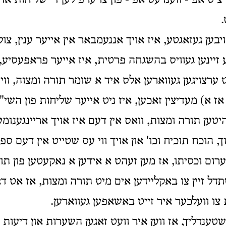
יט אפ - ווענדעט אפ - פון צו ערפילען די שליחות אויף
בען געזאגטע, איז אויך אננעמבאר אין אייער ענין, צול
 זיינען געוויס בהשגחה פרטית, איז אייער פראפעסיע, נ
ט ערצויגען געווארען אלס איד א שומר תורה ומצוה, וויי
 אז א) מעדיצין זאכען, איז ניט אייער שליחות פון השי"
יטען תורה ומצות, וואס אין דעם איז אויך אריינגענומען
 הוכח תוכיח וכו' און אויך ווי עס שטייט אין דעם ספ
רום וכסיתו, אז מען זעהט א אידען א נאקעטען פון תו
דל זיין צו באקליידען אים מיט תורה ומצות, אז אט דא
 צו וועלכער איר זייט באשאפען געווארען.
טענדליך, אז ווען איר וועט זאגען השערות און דיעות 