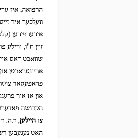
הרפואה, איז ערש
איבערפירען (קלק
זיין ח"ו, וויילע 
שוואכט דאס אייע
אריינטראכטן און 
פראפעסאר צוטראכ
און אז איר פרעגט 
הקדושה פאדערט, א
צו
היילען
, ד.ה. ד
האט געגעבען רשות