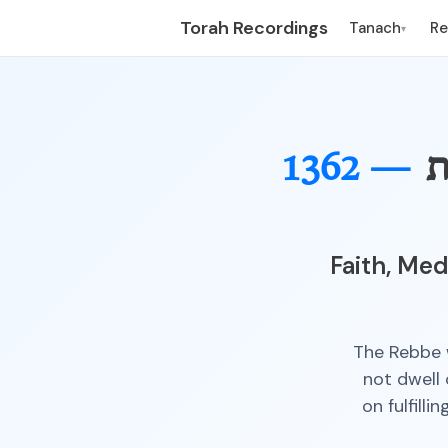
Torah Recordings
Tanach
R
▾
ת
1362 —
Faith, Med
The Rebbe w
not dwell 
on fulfill