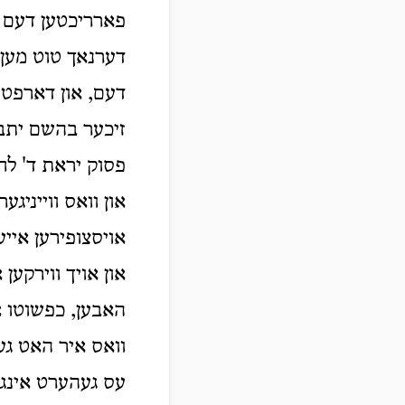
פארריכטען דעם מע
דערנאך טוט מען ד
דעם, און דארפט ד
זיכער בהשם יתברך
פסוק יראת ד' לח
און וואס ווייניגע
אויסצופירען אייע
און אויך ווירקען
האבען, כפשוטו א
וואס איר האט געל
עס געהערט אינגאנ