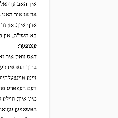
איך האב ערהאלטע
און אז איר האט 
אויף אייך, און ו
בא השי"ת, און פר
ענטפער
:
דאס וואס איר זאג
ברוך הוא איז דע
זיינע איינצעלהי
דעם רעפארט פון ד
מיט אייך, וויילע 
באשאפען געווארע