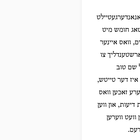
אנאנדערגעטיילט
 טאג חומש מיט
ם, וואס איינער
ארשטענדליך צו
ל שם טוב
יז דער טייטש,
דערע זאכען וואס
דיעות, און ווען
 וועט ווערען
דעם.