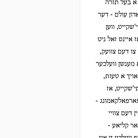
 א בעל תורה
דון עולם - דער
שקייט, ווען
 איינס זאל ניט
צו דעם צוועק,
א מענשן וועלכער
אויך א טעות,
י'שקייט, אז
 פארפאלקאמונג -
 דעם צוויי
אר קליאע -