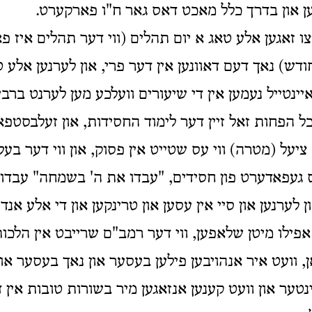
 און בדרך כלל מאכט דאס גאר ח"ו פארקערט.
צו זאגען אלע טאג א יום תהלים (ווי דער תהלים איז פ
חודש) נאך דעם דאוונען אין דער פרי, און לערנען אלע
איינטייל נעמען אין די שיעורים וועלכע מען לערנט ברבי
לכל הפחות זאל זיין דער לימוד החסידות, און זעלבסטפ
יעל (מטרה) ווי עס שטייט אין פסוק, און ווי דער בע
עפאדערט פון חסידים, "עבדו את ה' בשמחה" עבדו א
ון לערנען און סיי אין עסען און טרינקען און די אלע אנ
פילו מיטן שלאפען, ווי דער רמב"ם שרייבט אין הלכות 
ן, וועט איר אנהויבען פילען בעסער און נאך בעסער און
ינטער און וועט קענען אנזאגען מיר בשורות טובות אין 