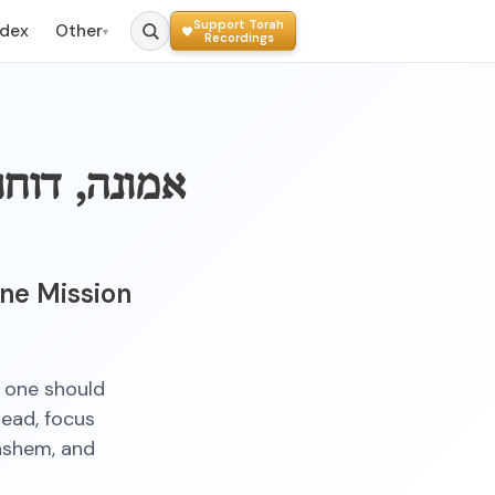
Support Torah
ndex
Other
▾
Recordings
אמונה, דוח
ine Mission
, one should
tead, focus
Hashem, and