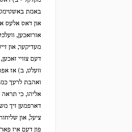
מקלקל - ב) דאס צ
באמת באשטימט.
און דאס אלעס אוי
אורזאכען, וועלכע
מעדיקער, און זיי
דעם צוויי זאכען,
וועלט, ב) אז אפה
ואהבת לרעך כמוך,
אליהו, כי תראה ע
דארפמען זיך משת
ציעל, און שליחות
פון דעם איז פארש