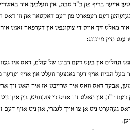
ן אייער בריף פון כ"ד טבת, אין וועלכען איר באשריי
געזעהען דעם רעפארט פון דעם דאקטאר און ווי דאס ה
וי איר מאלט זיך אויס די צוקונפט און דערפאר זאגט איר
עגט מיין מיינונג:
ט תהלים און בעט דעם רבונו של עולם, דאס איז געוויס
ר בעל הבית אויף דער גאנצער וועלט און אויף יעדער 
יטען, אבער דאס וואס איר שרייבט אז איר האט זיך ארי
עם ד"ר, און מאלט זיך אויס די צוקונפט, בין איך ניט
דאס געהערט ניט אן צו אייך לגמרי, און ניט אויף דעם זי
ן.