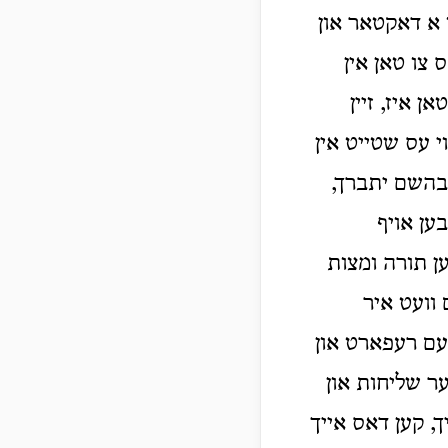
ו א דאקטאר און
 צו טאן אין
 איז, זיין
י עס שטייט אין
 בהשם יתברך,
בען אויף
ען תורה ומצות
 וועט איר
דעם רעפארט און
ער שליחות און
ך, קען דאס אייך