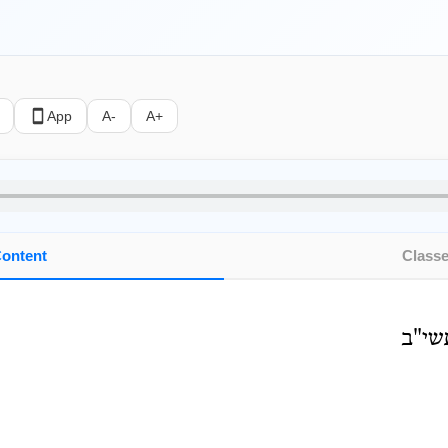
App
A-
A+
ontent
Class
שי"ב