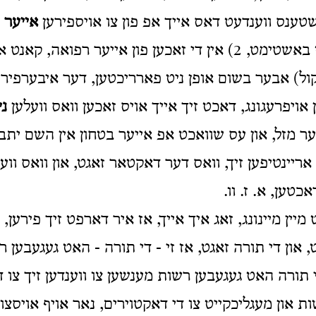
טענס ווענדעט דאס אייך אפ פון צו אויספירען
אייער
ש
וועלכער איר זייט באשטימט, 2) אין די זאכען פון אייער רפואה, 
ול) אבער בשום אופן ניט פארריכטען, דער איבערפירע
פון אויפרעגונג, דאכט זיך אייך אויס זאכען וואס וועלען
ני
ר מזל, און עס שוואכט אפ אייער בטחון אין השם יתבר
אריינטיפען זיך, וואס דער דאקטאר זאגט, און וואס ווע
טען, א. ז. וו.
מיין מיינונג, זאג איך אייך, אז איר דארפט זיך פירען, ו
ון די תורה זאגט, אז זי - די תורה - האט געגעבען ר
י תורה האט געגעבען רשות מענשען צו ווענדען זיך צו ד
 און מעגליכקייט צו די דאקטוירים, נאר אויף אויסצוה