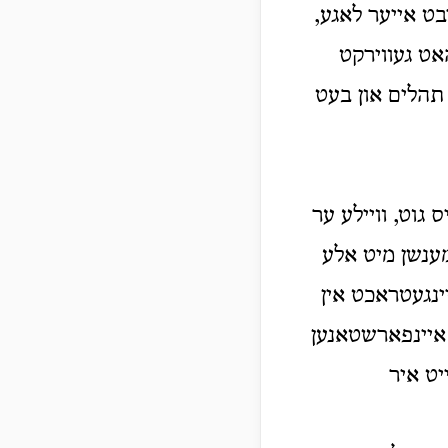
בט אייער לאגע,
אט געווירקט
 תהלים און בעט
 גוט, וויילע ער
מענשן מיט אלע
ינגעטראכט אין
 איינפארשטאנען
יט איר