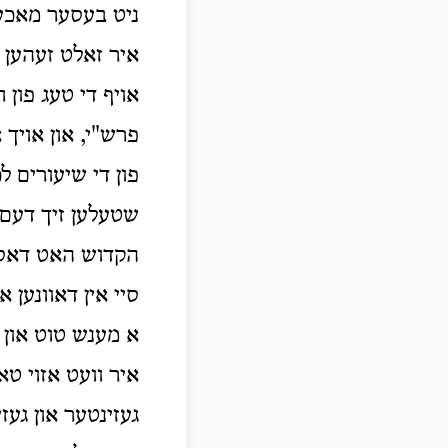
ניט בעסער מאכען
איר זאלט זעהען 
אויף די טעג פון 
פרש"י, און אויך 
פון די שיעורים 
שטעלען זיך דעם צ
הקדוש האט דאס ג
סיי אין דאוונען א
א מענש טוט און א
איר וועט אזוי טא
געזינטער און געז