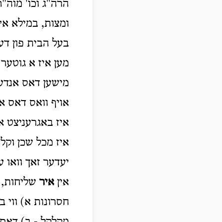
הרה"ג וכו' מוה"ר
ומצות, במילא איז
בעל הבית פון דער
מען איז א גוטער
מישען דאס אנדערע
אויף וואס דאס אי
איז באגרעניצט אי
איז מכל שכן וקל 
יעדער זאך וואו ע
אין
איר
שליחות, א
חסרונות א) ווי ב