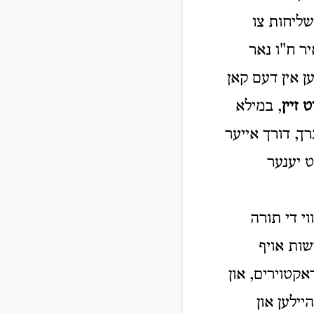
ליחות צו
קאנט איר ח"ו נאר
ן אין דעם קאן
ט זיין
, במילא
ך, דורך אייער
ט יענער
וי די תורה
שות אויף
אקטוירים, און
יילען און