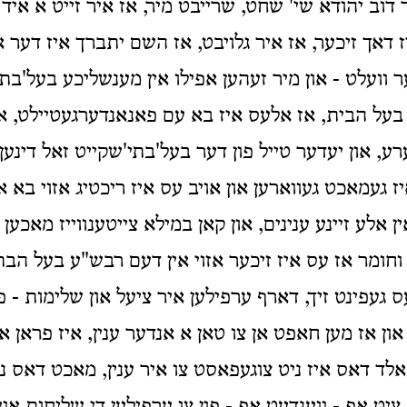
 דוב יהודא שי' שחט, שרייבט מיר, אז איר זייט א איד
 דאך זיכער, אז איר גלויבט, אז השם יתברך איז דער א
 וועלט - און מיר זעהען אפילו אין מענשליכע בעל'בתי'
 בעל הבית, אז אלעס איז בא עם פאנאנדערגעטיילט, אז
, און יעדער טייל פון דער בעל'בתי'שקייט זאל דינען 
ז געמאכט געווארען און אויב עס איז ריכטיג אזוי בא 
ן אלע זיינע ענינים, און קאן במילא צייטענווייז מאכען 
וחומר אז עס איז זיכער אזוי אין דעם רבש"ע בעל הבת
ס געפינט זיך, דארף ערפילען איר ציעל און שלימות -
ון אז מען חאפט אן צו טאן א אנדער ענין, איז פראן אין
אלד דאס איז ניט צוגעפאסט צו איר ענין, מאכט דאס נ