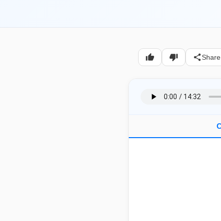
Share
C