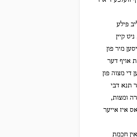
 וועלכע זי איז
יב פילע
יט קיין
סען מיר פון
ת אויף דער
 די מצוה פון
ר תנא דבי
רה ומצות,
ס איז אייער
אין חכמת