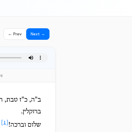
← Prev
Next →
es
ב"ה, כ"ז טבת, ת
ברוקלין.
[1]
שלום וברכה!