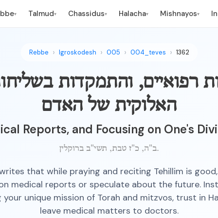
ebbe
Talmud
Chassidus
Halacha
Mishnayos
I
▾
▾
▾
▾
▾
Rebbe
Igroskodesh
005
004_teves
1362
ות רפואיים, והתמקדות בשליחו
האלוקית של האדם
ical Reports, and Focusing on One's Div
ב"ה, כ"ז טבת, תשי"ב ברוקלין.
rites that while praying and reciting Tehillim is good
on medical reports or speculate about the future. Ins
ing your unique mission of Torah and mitzvos, trust in 
leave medical matters to doctors.