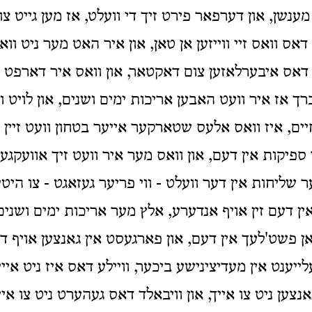
נשן, און דערפאר פירט זיך די וועלט, אז מען גייט צ
אס וואס זיי ווייזען אן טאן, און איר האט מער ניט וואס
אס איבערלאזען צום דאקטאר, און וואס איר דארפט טאן
 אז איר וועט האבען אריכות ימים ושנים, און לויט וו
יים, איז וואס אלעס שטארקער אייער בטחון וועט זיין
ר ספיקות אין דעם, און וואס מער איר וועט זיך אוועקגע
ר שליחות אין דער וועלט - ווי פריער געזאגט - צו היט
 אין דעם זין אויף אנדערע, אלץ מער אריכות ימים ושנים
ן פשט'לעך אין דעם, און פארגעסט אין גאנצען אויף 
ייענט אין מעדיצינישע ביכער, וויילע דאס איז ניט איי
צען ניט צו אייך, און וויבאלד דאס געהערט ניט צו איי