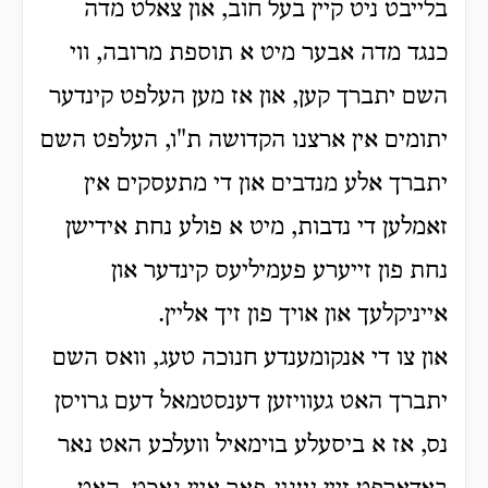
בלייבט ניט קיין בעל חוב, און צאלט מדה
כנגד מדה אבער מיט א תוספת מרובה, ווי
השם יתברך קען, און אז מען העלפט קינדער
יתומים אין ארצנו הקדושה ת"ו, העלפט השם
יתברך אלע מנדבים און די מתעסקים אין
זאמלען די נדבות, מיט א פולע נחת אידישן
נחת פון זייערע פעמיליעס קינדער און
אייניקלעך און אויך פון זיך אליין.
און צו די אנקומענדע חנוכה טעג, וואס השם
יתברך האט געוויזען דענסטמאל דעם גרויסן
נס, אז א ביסעלע בוימאיל וועלכע האט נאר