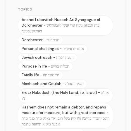
TOPICS
Anshei Lubavitch Nusach Ari Synagogue of
Dorchester -
בית הכנסת נוסח ארי אנשי ליובאוויטש
דארטשעסטער
Dorchester -
דורצ'סטר
Personal challenges -
אתגרים אישיים
Jewish outreach -
הפצת יהדות
Purpose in life -
תכלית בחיים
Family life -
חיי משפחה
Moshiach and Geulah -
משיח וגאולה
Eretz Hakodesh (the Holy Land, i.e. Israel) -
אה"ק
ת"ו
Hashem does not remain a debtor, and repays
measure for measure, but with great increase -
השם יתברך בלייבט ניט קיין בעל חוב, און צאלט מדה כנגד מדה
אבער מיט א תוספת מרובה