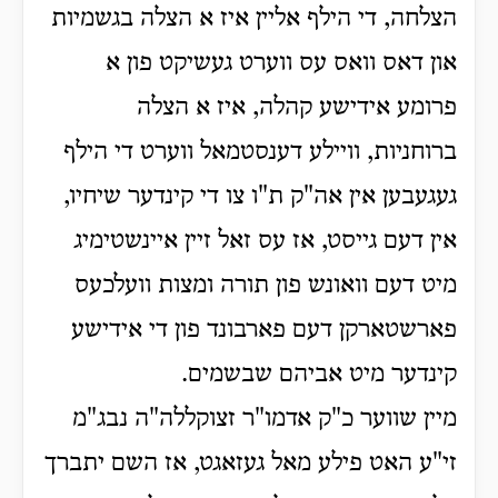
הצלחה, די הילף אליין איז א הצלה בגשמיות
און דאס וואס עס ווערט געשיקט פון א
פרומע אידישע קהלה, איז א הצלה
ברוחניות, וויילע דענסטמאל ווערט די הילף
געגעבען אין אה"ק ת"ו צו די קינדער שיחיו,
אין דעם גייסט, אז עס זאל זיין איינשטימיג
מיט דעם וואונש פון תורה ומצות וועלכעס
פארשטארקן דעם פארבונד פון די אידישע
קינדער מיט אביהם שבשמים.
מיין שווער כ"ק אדמו"ר זצוקללה"ה נבג"מ
זי"ע האט פילע מאל געזאגט, אז השם יתברך