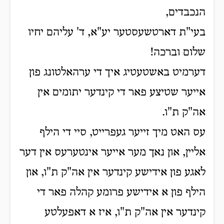
הנכבדים,
בעי"ת דארטשעסטער יע"א, ד' עליהם יחיו
שלום וברכה!
דערמיט באשטעטיג איך די ערהאלטונג פון
אייער שטיצע פאר די קינדער יתומים אין
אה"ק ת"ו.
עס האט מיך זייער געפרייט, סיי די הילף
אליין, און נאך מער אייער אינטערעס אין דער
לאגע פון אידישע קינדער אין אה"ק ת"ו, און
הילף פון א אידישע פרומע קהלה פאר די
קינדער אין אה"ק ת"ו, איז א דאפעלטע