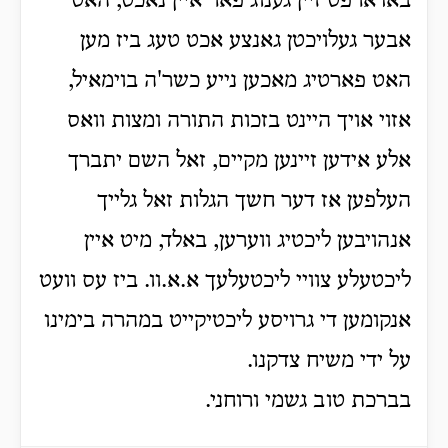
באדארפט זיין גענוג פאר איין נאכט, האט
אבער געלויכטן גאנצע אכט טעג ביז מען
האט פארטיג מאכען נייע כשר'ה בוימאיל,
אזוי אויך היינט בזכות התורה ומצות וואס
אלע אידען זיינען מקיים, זאל השם יתברך
העלפען אז דער חשך הגלות זאל גלייך
אנהויבען ליכטיג ווערען, באלד, מיט איין
ליכטעלע צוויי ליכטעלעך א.א.וו. ביז עס וועט
אנקומען די גרויסע ליכטיקייט במהרה בימינו
על ידי משיח צדקנו.
בברכת טוב גשמי ורוחני.