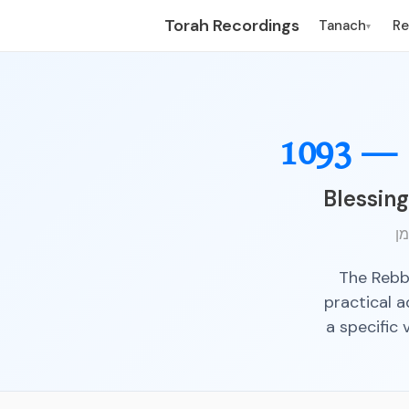
Torah Recordings
Tanach
R
▾
1093 —
Blessing
The Rebbe
practical a
a specific 