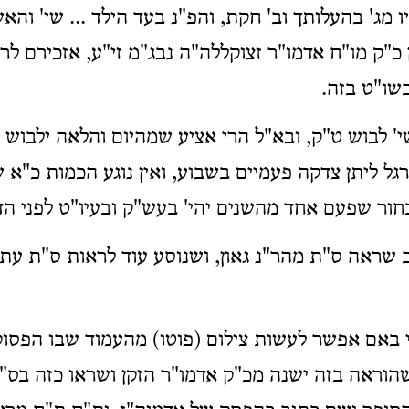
 מג' בהעלותך וב' חקת, והפ"נ בעד הילד ... שי' והאשה
ן כ"ק מו"ח אדמו"ר זצוקללה"ה נבג"מ זי"ע, אזכירם לר
שו"ט בזה.
י' לבוש ט"ק, ובא"ל הרי אציע שמהיום והלאה ילבוש 
ל ליתן צדקה פעמיים בשבוע, ואין נוגע הכמות כ"א ש
חור שפעם אחד מהשנים יהי' בעש"ק ובעיו"ט לפני הד
 שראה ס"ת מהר"נ גאון, ושנוסע עוד לראות ס"ת עת
 באם אפשר לעשות צילום (פוטו) מהעמוד שבו הפסוק 
 שהוראה בזה ישנה מכ"ק אדמו"ר הזקן ושראו כזה בס