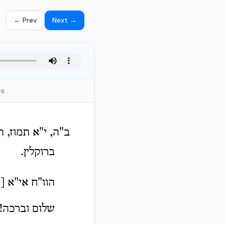
← Prev
Next →
es
ב"ה, י"א תמוז, 
ברוקלין.
הוו"ח אי"א [נ
שלום וברכה!