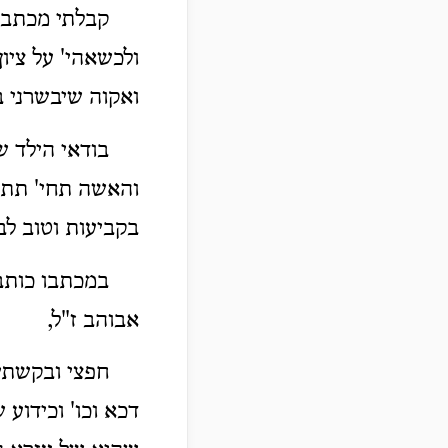
קבלתי מכתביו
ולכשאהי' על ציו
ואקוה שיבשרני ב
בודאי הילד ש
והאשה תחי' תתרג
בקביעות וטוב לב
במכתבו כותב
אבוהב ז"ל,
חפצי ובקשתי
דכא וכו' וכידוע