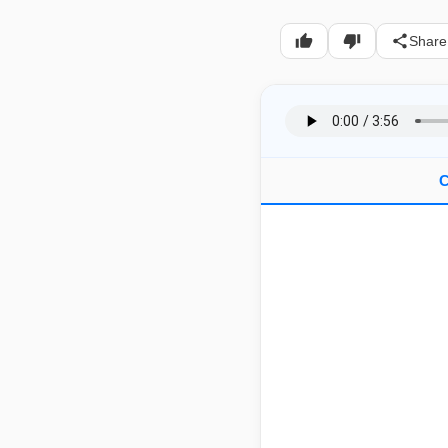
Share
C