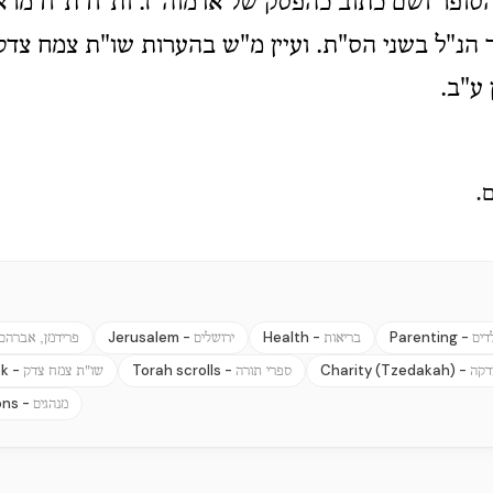
סופר ושם כתוב כהפסק של אדמוה"ז. ות"ח ת"ח מר
 הנ"ל בשני הס"ת. ועיין מ"ש בהערות שו"ת צמח צדק
 ע"ב.
.
Jerusalem -
Health -
Parenting -
לדים
בריאות
ירושלים
פרידמן, אברהם
k -
Torah scrolls -
Charity (Tzedakah) -
דקה
ספרי תורה
שו"ת צמח צדק
ons -
מנהגים