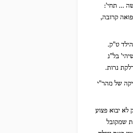
 ... תחי':
פואה קרובה,
הילד ט"ק.
יהי' בל"נ
לקת נרות.
יקה של מהר"י
לא יבוא פצוע
"ת שמקובל