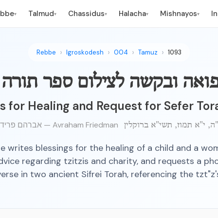
ebbe
Talmud
Chassidus
Halacha
Mishnayos
I
▾
▾
▾
▾
▾
Rebbe
Igroskodesh
004
Tamuz
1093
ואה ובקשה לצילום ספר תורה
s for Healing and Request for Sefer To
אברהם פרידמן — Avraham Friedman
 writes blessings for the healing of a child and a wo
dvice regarding tzitzis and charity, and requests a p
verse in two ancient Sifrei Torah, referencing the tzt"z