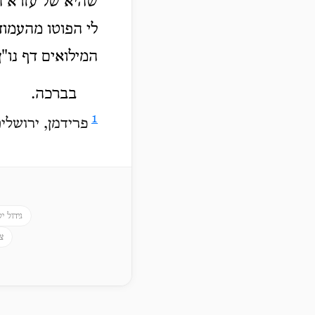
שהיא של עזרא ה
לי הפוטו מהעמוד
המילואים דף נו"ן
בברכה.
1
פרידמן, ירושלים
גידול י
צ