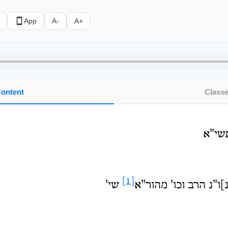
App
A-
A+
ontent
Class
תשי"א
[1]
]ו"נ הרב וכו' מהור"א
שי'