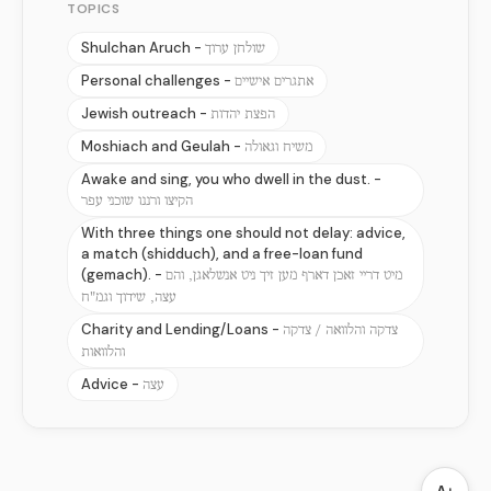
TOPICS
Shulchan Aruch -
שולחן ערוך
Personal challenges -
אתגרים אישיים
Jewish outreach -
הפצת יהדות
Moshiach and Geulah -
משיח וגאולה
Awake and sing, you who dwell in the dust. -
הקיצו ורננו שוכני עפר
With three things one should not delay: advice,
a match (shidduch), and a free-loan fund
(gemach). -
מיט דריי זאכן דארף מען זיך ניט אנשלאגן, והם
עצה, שידוך וגמ"ח
Charity and Lending/Loans -
צדקה והלוואה / צדקה
והלוואות
Advice -
עצה