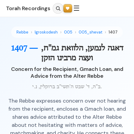
☰
Torah Recordings
Rebbe
Igroskodesh
005
005_shevat
1407
דאגה לנמען, הלוואת גמ"ח,
1407 —
ועצה מרבינו הזקן
Concern for the Recipient, Gmach Loan, and
Advice from the Alter Rebbe
ב"ה, ד' שבט ה'תשי"ב ברוקלין, נ.י.
The Rebbe expresses concern over not hearing
from the recipient, encloses a Gmach loan, and
shares advice attributed to the Alter Rebbe
about not hesitating with matters of advice,
matchmaking, and charity. He connects these