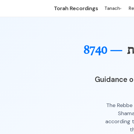
Torah Recordings
Tanach
R
▾
ת
8740 —
Guidance on
The Rebbe w
Shamay
according t
t