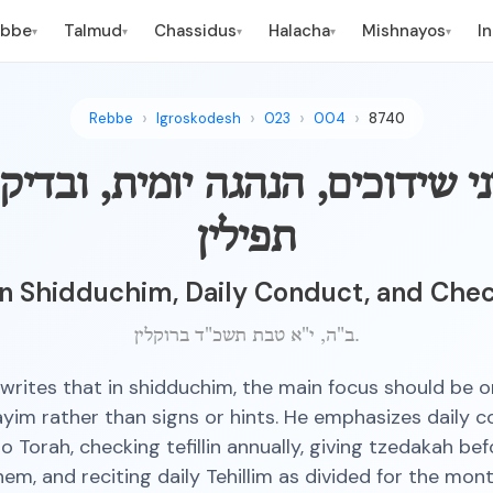
ebbe
Talmud
Chassidus
Halacha
Mishnayos
I
▾
▾
▾
▾
▾
Rebbe
Igroskodesh
023
004
8740
י שידוכים, הנהגה יומית, ובדיק
תפילין
 Shidduchim, Daily Conduct, and Check
ב"ה, י"א טבת תשכ"ד ברוקלין.
rites that in shidduchim, the main focus should be o
im rather than signs or hints. He emphasizes daily 
o Torah, checking tefillin annually, giving tzedakah be
hem, and reciting daily Tehillim as divided for the mont