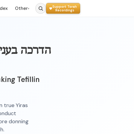
Support Torah
ndex
Other
▾
Recordings
הדרכה בענינ
ing Tefillin
n true Yiras
conduct
fore donning
h.