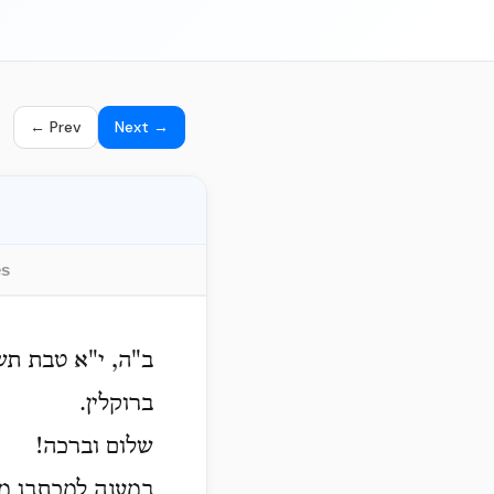
← Prev
Next →
es
ב"ה, י"א טבת תש
ברוקלין.
שלום וברכה!
במענה למכתבו מע