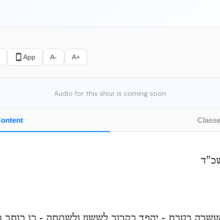
App
A-
A+
Audio for this shiur is coming soon
ontent
Class
כ"ד
שרה בטבת - יהפך בקרוב לששון ולשמחה - בו כותב 