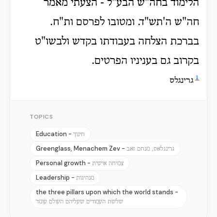
הלימוד בחה"ש הבע"ל - הצעתי מאמר
חה"ש ה'תש"ד. ומטובו לפרסם ות"ח.
בברכת הצלחה בעבודתו בקדש ולבשו"ט
בקרוב גם בעניניו הפרטים.
1
גרינגלס
TOPICS
Education -
חינוך
Greenglass, Menachem Zev -
גרינגלאס, מנחם זאב
Personal growth -
צמיחה אישית
Leadership -
מנהיגות
the three pillars upon which the world stands -
שלשת העמודים שעליהם העולם עומד