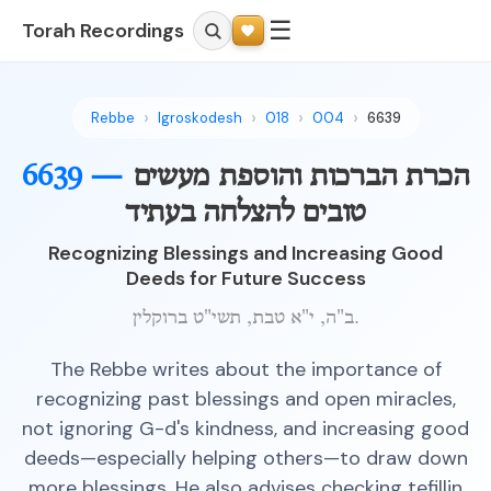
☰
Torah Recordings
Rebbe
Igroskodesh
018
004
6639
הכרת הברכות והוספת מעשים
6639 —
טובים להצלחה בעתיד
Recognizing Blessings and Increasing Good
Deeds for Future Success
ב"ה, י"א טבת, תשי"ט ברוקלין.
The Rebbe writes about the importance of
recognizing past blessings and open miracles,
not ignoring G-d's kindness, and increasing good
deeds—especially helping others—to draw down
more blessings. He also advises checking tefillin