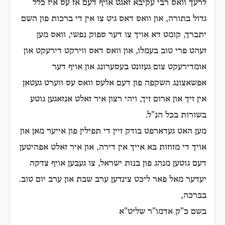
לרעך וואס רבי עקיבא זאגט אויף דעם אז עס איז כלל
גדול בתורה, און וואס דאס גיט צו אין די ברכות פון השם
יתברך, קומט דא אויך צו דער ספוק נפשי, וואס מען
זעהט פרי טוב בעמלו, און וואס דאס ווירקט דירעקט און
אומדירעקט צום געזונט בעסערונג און אויף דער
אפשאצונג השקפה פון דעם אלעס וואס עס ווערט געטאן
אין זיך און ארום זיך, ויהי רצון איר זאלט אנזאגען גוטע
בשורות בכל הנ"ל.
מען האט געדארפט בודק זיין די תפילין פון אייער מאן און
אויך די מזוזות בא אייך אין דירה, און איר זאלט אפהיטען
דעם גוטען מנהג פון בנות ישראל, צו געבען אויף צדקה
יעדער מאל פאר ליכט צינדען ערב שבת און ערב יום טוב.
בברכה,
בשם כ"ק אדמו"ר שליט"א