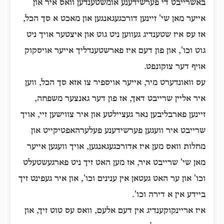
באשרייבט די פערשידענע אומשטענדען וואס איר און
אייער מאן שי' זיינען דורכגעגאנגען און מאכט א סך הכל,
אז עס איז שטענדיג געווען ניט גוט און איצטער אויך ניט
גוט וכו', און פון דעם איז פארשטענדליך אייער אויסקוק
אויף דער צוקונפט.
עס וואונדערט מיר, אייער אויספיר צו אזא סך הכל, ווען
איר אליין שרייבט דאך, אז פון דער גאנצער משפחה,
זיינען פארבליבען נאר געציילטע און איר צווישען זיי, אויך
שרייבט איר וועגען פערשידענע פעלערהאפטיקייט און
מחלות וואס מען איז אדורכגעגאנגען, אויך וועגען אייער
מאן שי' שרייבט איר, אז מען האט זיך ניט פארגעשטעלט
וכו' און ער האט געטאן אין ענינים וכו', און איר געפינט זיך
ביידע אין א דירה וכו'.
איז אריינקוקענדיג אין דעם אלעם, וואס עס טוט זיך, און