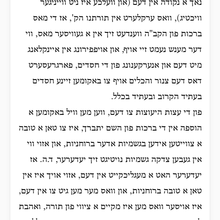
נאך א נקודה אין דעם (און וועלכע איז ניט ווייניגער
וויכטיג), וואס ערקלערט אין תורתנו הק', אז די מאס
ברכות פון הקב"ה ווענדעט זיך אין א געוויסער מאס, ווי
דער מענש נעמט זיי אויף, און אויפפירונג אין איינקלאנג
מיט דעם און אנערקענונג פון די חסדים, פארגרעסערט
דאס דעם צנור והכלים אויף צו באקומען זיינע חסדים
בעתיד הקרוב ובעתיד בכלל.
פון די עצות היעוצות צו דעם, ווען מען וויל באקומען א
הוספה אין די ברכות פון השם יתברך, איז צו טאן א טובה
א צווייטען אידען בגשמיות אדער ברוחניות, און אזוי ווי
אין געבען צדקה גשמיות נויטיגט זיך יעדערער, ד.ה. אז
יעדערער האט א מעגליכקייט אין דעם, אזוי אויך איז אין
טאן א טובה ברוחניות, און וואס מער מען גיט צו אין דעם,
איז אויסער וואס מען איז מקיים א ציווי פון תורה, ואהבת