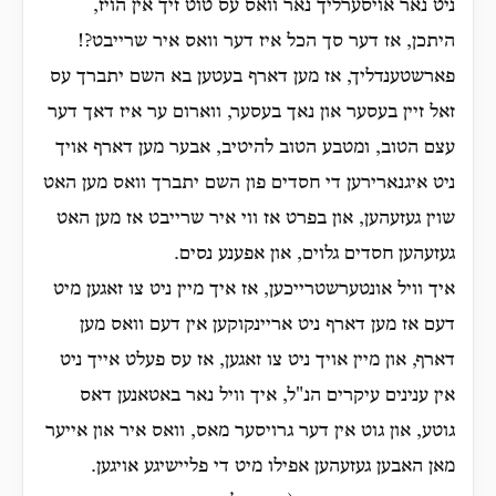
ניט נאר אויסערליך נאר וואס עס טוט זיך אין הויז,
היתכן, אז דער סך הכל איז דער וואס איר שרייבט?!
פארשטענדליך, אז מען דארף בעטען בא השם יתברך עס
זאל זיין בעסער און נאך בעסער, ווארום ער איז דאך דער
עצם הטוב, ומטבע הטוב להיטיב, אבער מען דארף אויך
ניט איגנארירען די חסדים פון השם יתברך וואס מען האט
שוין געזעהען, און בפרט אז ווי איר שרייבט אז מען האט
געזעהען חסדים גלוים, און אפענע נסים.
איך וויל אונטערשטרייכען, אז איך מיין ניט צו זאגען מיט
דעם אז מען דארף ניט אריינקוקען אין דעם וואס מען
דארף, און מיין אויך ניט צו זאגען, אז עס פעלט אייך ניט
אין ענינים עיקרים הנ"ל, איך וויל נאר באטאנען דאס
גוטע, און גוט אין דער גרויסער מאס, וואס איר און אייער
מאן האבען געזעהען אפילו מיט די פליישיגע אויגען.