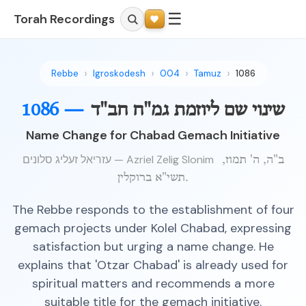
☰
Torah Recordings
Rebbe
Igroskodesh
004
Tamuz
1086
שינוי שם ליוזמת גמ"ח חב"ד
1086 —
Name Change for Chabad Gemach Initiative
עזריאל זעליג סלונים — Azriel Zelig Slonim
ב"ה, ה' תמוז,
תשי"א ברוקלין.
The Rebbe responds to the establishment of four
gemach projects under Kolel Chabad, expressing
satisfaction but urging a name change. He
explains that 'Otzar Chabad' is already used for
spiritual matters and recommends a more
suitable title for the gemach initiative.