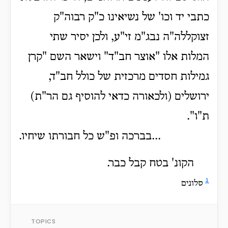
כתבי יד וכו' של נשיאינו כ"ק רבוה"ק
זצוקללה"ה נבג"מ זי"ע, ולכן יסיר שתי
המלות אלו "אוצר חב"ד" וישאר השם "קרן
גמילות חסדים מרכזית של כולל חב"ד,
ירושלים (ולכאורה כדאי להוסיף גם הר"ת)
ת"ו".
...בברכה ופ"ש כל חבורתו שיחיו.
הקונ' בטח קבל כבר.
1
סלונים
TOPICS