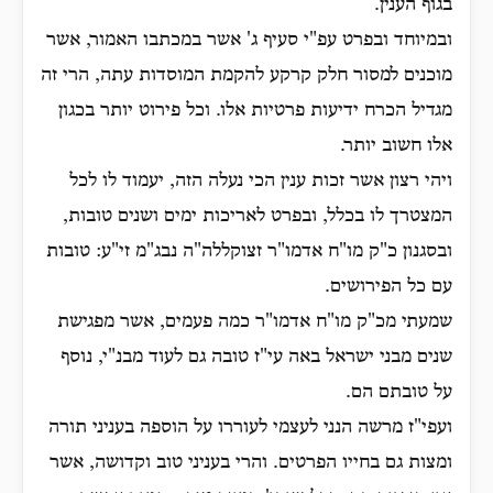
בגוף הענין.
ובמיוחד ובפרט עפ"י סעיף ג' אשר במכתבו האמור, אשר
מוכנים למסור חלק קרקע להקמת המוסדות עתה, הרי זה
מגדיל הכרח ידיעות פרטיות אלו. וכל פירוט יותר בכגון
אלו חשוב יותר.
ויהי רצון אשר זכות ענין הכי נעלה הזה, יעמוד לו לכל
המצטרך לו בכלל, ובפרט לאריכות ימים ושנים טובות,
ובסגנון כ"ק מו"ח אדמו"ר זצוקללה"ה נבג"מ זי"ע: טובות
עם כל הפירושים.
שמעתי מכ"ק מו"ח אדמו"ר כמה פעמים, אשר מפגישת
שנים מבני ישראל באה עי"ז טובה גם לעוד מבנ"י, נוסף
על טובתם הם.
ועפי"ז מרשה הנני לעצמי לעוררו על הוספה בעניני תורה
ומצות גם בחייו הפרטים. והרי בעניני טוב וקדושה, אשר