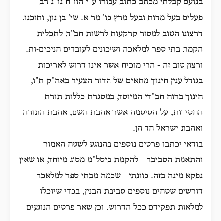
בנועם קבלתי מכתב כתוב עבורו ע"י הוו"ח נו"נ רב
פעלים בעל מדות ובעל מרץ כו' מר א. שי' בן נון, ותוכנו.
דרצונו הטוב למסור קרקעות לרשות חב"ד, לתכלית
הקמת בתי ספר למלאכה ושיכונים לעובדים חניכים-ות.
ורצון טוב זה - הרי מוכיח אשר אינו דרוש לאריכות
בגודל ענין חינוך מתאים של הדור הצעיר באה"ק ת"ו,
חינוך ברוח חב"די המיוסד, במסגרת כללות תורת
החסידות, על הסיסמה אשר אהבת השם, אהבת התורה
ואהבת ישראל חד הן.
בודאי יכתבו פרטים נוספים בהנוגע לשטח האמור
והתאמת הסביבה - להקמת ביסל"מ מסוג מיוחד, או שאין
נפקא מינה בזה. כוונתי - שכמה מבתי ספר למלאכה
דורשים שטחים נוספים סביבת הבנין, בכדי שיוכלו
למלאות תפקידם ככל הדרוש. וכן שאר פרטים הנוגעים