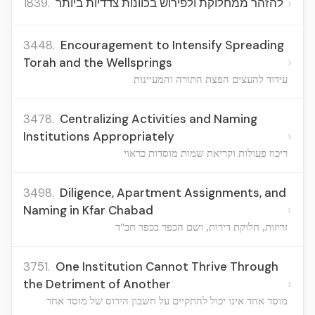
›
1839.
להזהר ממחלוקת ולפירוש בכוונות צדדיות ביותר
3448.
Encouragement to Intensify Spreading
›
Torah and the Wellsprings
עידוד להעצים הפצת התורה והמעיינות
3478.
Centralizing Activities and Naming
›
Institutions Appropriately
ריכוז פעולות וקריאת שמות מוסדות כראוי
3498.
Diligence, Apartment Assignments, and
›
Naming in Kfar Chabad
זריזות, חלוקת דירות, ושם הכפר בכפר חב"ד
3751.
One Institution Cannot Thrive Through
›
the Detriment of Another
מוסד אחד אינו יכול להתקיים על חשבון הירוס של מוסד אחר