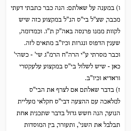
ו) במענה על שאלתם: הנה כבר כתבתי דעתי
מכבר, שצ"ל בי"ס הנ"ל במקצוע כזה שיש
לקוות ממנו פרנסה באה"ק ת"ו. וכמדומה,
שענין הדפוס ונגרות וכיו"ב מתאים לזה.
וכבר מסרתי ע"י הרה"ח הרמ"ג שי' - כשהי'
כאן - שיש לשלול בי"ס במקצוע עלעקטרי
וראדיא וכיו"ב.
ז) בדבר שאלתם אם לצרף את הבי"ס
למלאכה עם ההצעה דבי"ס חקלאי מעליית
הנוער, הנה חשש גדול בדבר שתכנית אחת
תבלבל את השני', ותעורר, בין המוסדות