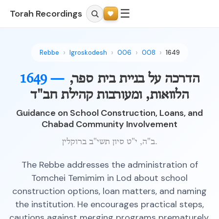
☰
Torah Recordings
Rebbe
Igroskodesh
006
008
1649
הדרכה על בניית בית ספר,
1649 —
הלוואות, ומעורבות קהילת חב"ד
Guidance on School Construction, Loans, and
Chabad Community Involvement
ב"ה, י"ט סיון תשי"ב ברוקלין.
The Rebbe addresses the administration of
Tomchei Temimim in Lod about school
construction options, loan matters, and naming
the institution. He encourages practical steps,
cautions against merging programs prematurely,