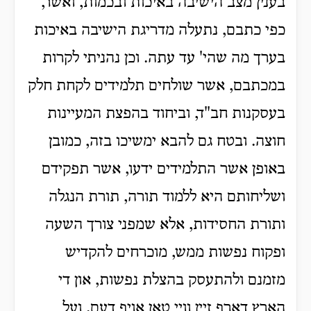
בענין מצב הישיבה באיכות ובכמות, ואשר,
כפי כתבם, נתעלה מדריגת הישיבה באיכות
בערך מה שהי' עד עתה. וכן נהניתי לקרות
במכתבם, אשר שולחים תלמידים לקחת חלק
בעסקנות חב"ד, וביחוד בהפצת המעיינות
חוצה. ובטח גם להבא ימשיכו בזה, כמובן
באופן אשר התלמידים ידעו, אשר תפקידם
ושליחותם היא ללמוד תורה, תורת הנגלה
ותורת החסידות, אלא שמפני צורך השעה
ופקוח נפשות ממש, מוכרחים להקדיש
מזמנם ולהתעסק בהצלת נפשות, און די
הארץ דארף זיין וויי טאן אויף דעם. ועל