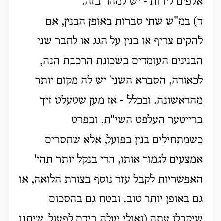
אלפים לירות - יש למהר בזה.
ד) במ"ש שתי סברות באופן הבנין, אם
להקים צריף או בנין על הגג או לחבר שני
הבנינים העומדים בשכונת הרכבת הנה,
לכאורה, הסברא השני' יש לה מקום יותר
מהראשונה. ובכלל - אז מען שטעלט זיך
ברייטער העלפט השי"ת. ובפרט
כשמתחילים בנין בפועל, אלא שחסרים
אמצעים לגמור אותו, הרי בנקל יותר תהי'
האפשריות לקבל עזר נוסף בצורת הלואה, או
גם באופן יותר טוב. ובטח גם בהסכום
שיקבלו עתה (ואולי יעלה בידם לפעול, שיתנו