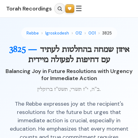
☰
Torah Recordings
Rebbe
Igroskodesh
012
001
3825
איזון שמחה בהחלטות לעתיד
3825 —
עם דחיפות לפעולה מיידית
Balancing Joy in Future Resolutions with Urgency
for Immediate Action
ב"ה, י"ז תשרי, תשט"ז ברוקלין.
The Rebbe expresses joy at the recipient's
resolutions for the future but urges that
immediate action is crucial, especially in
education. He emphasizes that every moment
counts and true commitment requires