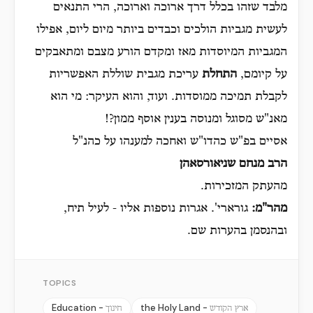
מלבד שזהו בכלל דרך ארוכה וארוכה, הרי התנאים
לעשית מגביות הולכים וכבדים ביותר מיום ליום, אפילו
המגביות המיוסדות מאז ומקדם הורע מצבם ומתאבקים
על קיומם,
התחלת
עריכת מגבית שוללת האפשריות
לקבלת תמיכה ממוסדות. ועוד, והוא העיקר: מי הוא
מאנ"ש מסוגל ומנוסה בענין אוסף ממון?!
אסיים בפ"ש כהדו"ש ואחכה למענהו על כהנ"ל
הרב מנחם שניאורסאהן
מהעתק המזכירות.
מהר
"
מ
:
גורארי'. אגרות נוספות אליו - לעיל תיח,
ובהנסמן בהערות שם.
TOPICS
Education -
the Holy Land -
ארץ הקודש
חינוך