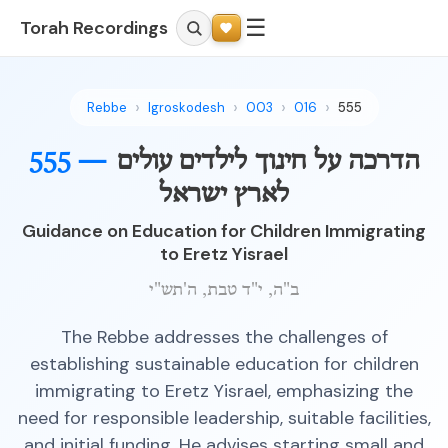
☰
Torah Recordings
Rebbe
Igroskodesh
003
016
555
הדרכה על חינוך לילדים עולים
555 —
לארץ ישראל
Guidance on Education for Children Immigrating
to Eretz Yisrael
ב"ה, י"ד טבת, ה'תש"י
The Rebbe addresses the challenges of
establishing sustainable education for children
immigrating to Eretz Yisrael, emphasizing the
need for responsible leadership, suitable facilities,
and initial funding. He advises starting small and