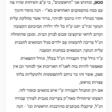
מכאן,
ומדגיש אני "הראשונים", כי ע"פ השיחות שהיו פה
עם כמה מהעסקנים האחראים בא"י - הנה מוסד חינוך
אשר מנהליו יהיו כדבעי למיהוי, ברור אשר מחלקת עלית
הנוער וכיו"ב יתנו ע"ח כל ילד וילדה תמיכתם הקצובה
וקרוב לודאי שיקציבו סכום לבדק הבית. ומובן שהתחלה
הנ"ל צריכה להעשות עם ילדים מגיל המתאים לתכנית
עלית הנוער, הנמצאים במחנות המעבר.
ע"ד גודל ערך העבודה הנ"ל בכלל, וגודל התפארת
שאפשר להיות בזה לאגו"ח האריכות אך למותר וכן אין
ספק, אשר זהו כר נרחב להתפשטות ולתועליות בלתי
צפויות מראש,
אם רק תתנהל העבודה ע"י איש מתאים ומסור לזה.
הצעתו שיתחילו מאה"ק בעריכת מגבית לצורך עבודה
הנ"ל, שיקבלו מכתבים מהרבנות הראשית וכו' - הנה