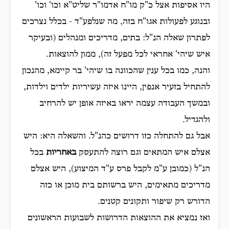
היו אסיפות אצל כ"ק מו"ח אדמו"ר שליט"א וכו' וכו'
ובנוגע לפעולות אגו"ח בזה, מה שנלפע"ד - בכלל נצרכים
לפתרון שאלה הנ"ל: בתים, מדריכים ומנהלים (ובעיקר
איש שיהי' אחראי לכל מפעל זה), ממון להוצאות.
והנה, כמו בכל ענין שהכוונה בו שיהי' בר קיימא, מהנכון
להתחיל בזעיר אנפין, היינו איזה עשיריות ילדים וילדות,
ובמשך העבודה עצמה יראו באיזה אופן יש להרחיב
ולהגדיל.
אבל גם להתחלה כזו דרושים כהנ"ל. והשאלה היא: היש
אצלם איש המתאים וגם רוצה להתעסק
באחריות
בכל
הנ"ל (כמובן ע"מ לקבל פרס ע"ד המיצוע), היש אצלם
מדריכים מתאימים, היש ברשותם בית מוכן או כזה
הדורש רק שיפור ותקונים קטנים.
ואז נמציא את ההוצאות הדרושות לשבועות הראשונים