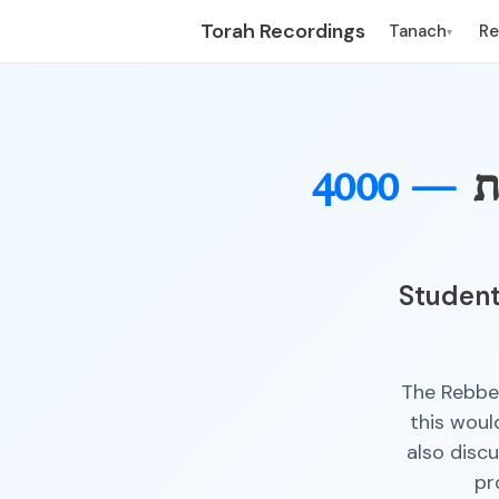
Torah Recordings
Tanach
R
▾
ת
4000 —
Student
The Rebbe 
this woul
also disc
pr