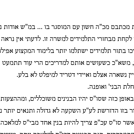
מכתבם מכ"ה חשון עם המוסגר בו ... במ"ש אודות נח
 לקחת מבחורי התלמידים למשרה זו. לדעתי אין נראה ה
ו בתור תלמידים ישתלמו יותר בלימוד המקצוע אפילו 
ש, משא"כ כשעושים אותם למדריכים הרי עוד תתמעט 
ן נשארה אצלם ואיידי דטריד למיפלט לא בלע.
ת הבני' ואופנה.
אופן כזה שסו"ס יהיו הבנינים משוכללים, ומההצעות
ר בזו הדורשת לע"ע השקעה לא גדולה ותנאים יותר נו
שר סו"ס עכ"פ צריך להיות בנין אחד מבי"ס למלאכה 