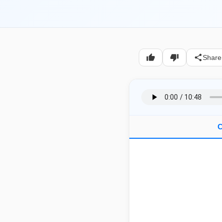
Share
C