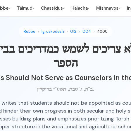
ebbe
Talmud
Chassidus
Halacha
Mishnayos
I
▾
▾
▾
▾
▾
Rebbe
Igroskodesh
012
004
4000
א צריכים לשמש כמדריכים בבי
הספר
s Should Not Serve as Counselors in th
ב"ה, ג' טבת, תשט"ז ברוקלין.
writes that students should not be appointed as cou
d hinder their own progress in both secular and holy s
usses building plans and emphasizes prioritizing Torah
oper structure in the vocational and agricultural schoo