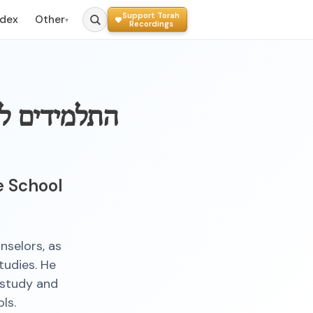
Support Torah
ndex
Other
▾
Recordings
התלמידים ל
e School
nselors, as
tudies. He
 study and
ls.