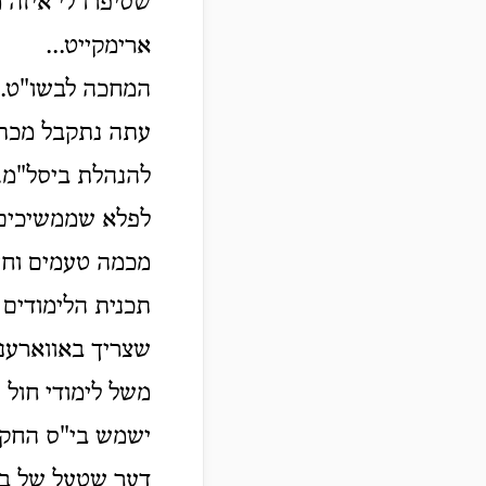
שסיפרו לי איזה 
ארימקייט...
המחכה לבשו"ט.
עתה נתקבל מכתבם
להנהלת ביסל"מ.
לפלא שממשיכים 
מכמה טעמים וח
תכנית הלימודים 
שצריך באווארענע
משל לימודי חול 
ישמש בי"ס החקלא
דער שטעל של בי"