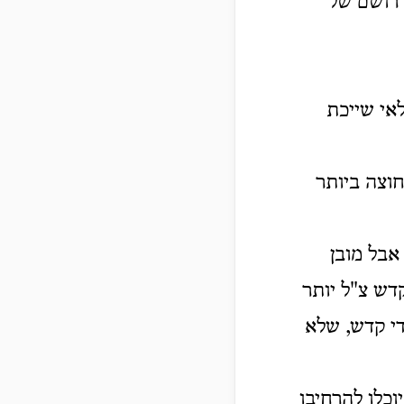
 רושם של
אי שייכת
וצה ביותר
אבל מובן
דש צ"ל יותר
די קדש, שלא
כלו להרחיבו