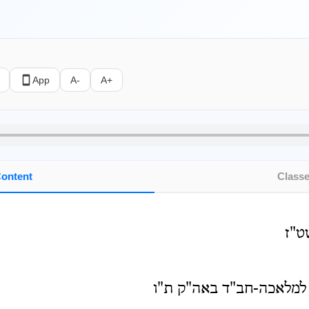
App
A-
A+
ontent
Class
ט"ז
למלאכה-חב"ד באה"ק ת"ו