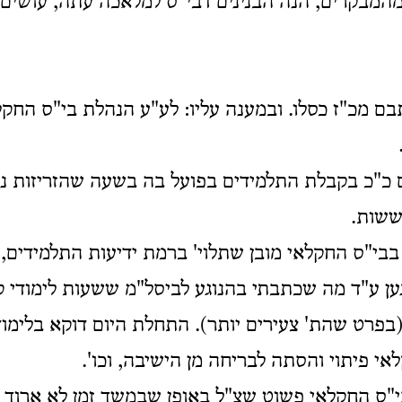
מהמבקרים, הנה הבנינים דבי"ס למלאכה עתה, עושים
 מכ"ז כסלו. ובמענה עליו: לע"ע הנהלת בי"ס החקל
כ"כ בקבלת התלמידים בפועל בה בשעה שהזריזות נח
ששות.
בבי"ס החקלאי מובן שתלוי' ברמת ידיעות התלמידים, 
ן ע"ד מה שכתבתי בהנוגע לביסל"מ ששעות לימודי ק
(בפרט שהת' צעירים יותר). התחלת היום דוקא בלימו
י פיתוי והסתה לבריחה מן הישיבה, וכו'.
ס החקלאי פשוט שצ"ל באופן שבמשך זמן לא ארוך יו