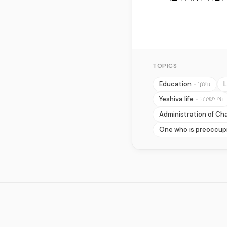
TOPICS
Education -
L
חינוך
Yeshiva life -
חיי ישיבה
Administration of Ch
One who is preoccupi