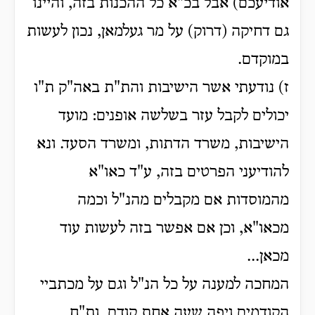
אודיעכם) אבל בכ"א כל ההכנות בזה, והיינו
גם דחיקה (דרוק) על מר געלמאן, נכון לעשות
במוקדם.
ז) נודעתי אשר הישיבות והת"ת באה"ק ת"ו
יכולים לקבל עזר בשלשה אופנים: מועד
הישיבות, משרד הדתות, ומשרד הסעד. ונא
להודיעני הפרטים בזה, ע"ד כאו"א
מהמוסדות אם מקבלים מהנ"ל וכמה
מכאו"א, וכן אם אפשר בזה לעשות עוד
מכאן...
המחכה למענה על כל הנ"ל וגם על מכתביי
הקודמים ויפה שעה אחת קודם, ות"ח