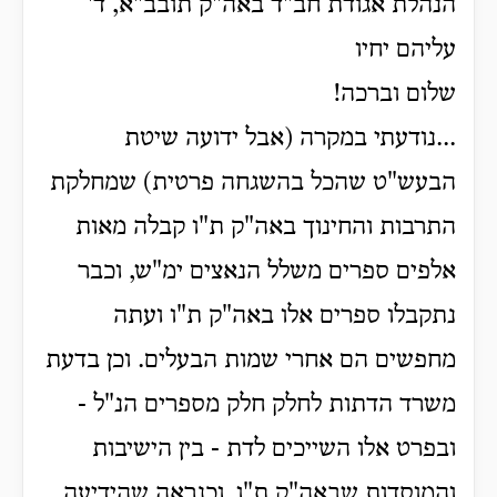
הנהלת אגודת חב"ד באה"ק תובב"א, ד'
עליהם יחיו
שלום וברכה!
...נודעתי במקרה (אבל ידועה שיטת
הבעש"ט שהכל בהשגחה פרטית) שמחלקת
התרבות והחינוך באה"ק ת"ו קבלה מאות
אלפים ספרים משלל הנאצים ימ"ש, וכבר
נתקבלו ספרים אלו באה"ק ת"ו ועתה
מחפשים הם אחרי שמות הבעלים. וכן בדעת
משרד הדתות לחלק חלק מספרים הנ"ל -
ובפרט אלו השייכים לדת - בין הישיבות
והמוסדות שבאה"ק ת"ו. וכנראה שהידיעה