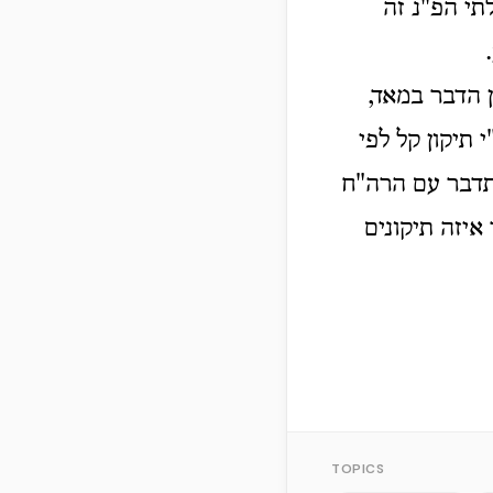
תי הפ"נ זה
 הדבר במאד,
תיקון קל לפי
יתדבר עם הרה"ח
איזה תיקונים
TOPICS