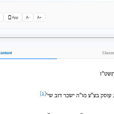
App
A-
A+
ontent
Class
תשט"ז
[1]
 עוסק בצ"צ מו"ה ישכר דוב שי'