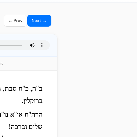
← Prev
Next →
es
ב"ה, כ"ח טבת, 
ברוקלין.
הרה"ח אי"א נו"נ
שלום וברכה!