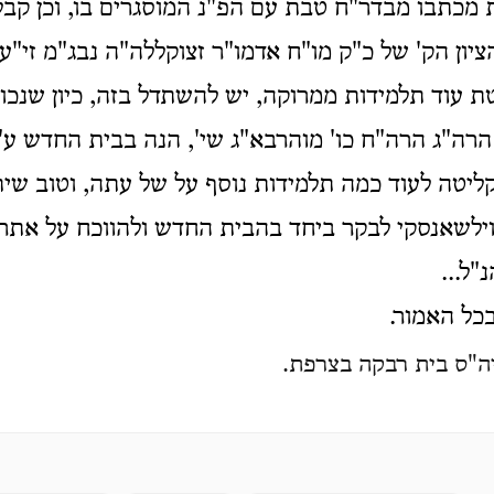
מכתבו מבדר"ח טבת עם הפ"נ המוסגרים בו, וכן קבל
ציון הק' של כ"ק מו"ח אדמו"ר זצוקללה"ה נבג"מ זי"ע.
ת עוד תלמידות ממרוקה, יש להשתדל בזה, כיון שנכון
הרה"ג הרה"ח כו' מוהרבא"ג שי', הנה בבית החדש ע"י 
קליטה לעוד כמה תלמידות נוסף על של עתה, וטוב ש
וילשאנסקי לבקר ביחד בהבית החדש ולהווכח על אתר 
"ל...
כל האמור.
יה"ס בית רבקה בצרפת.