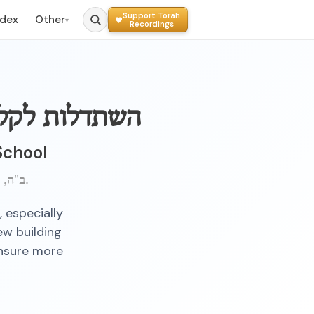
Support Torah
ndex
Other
▾
Recordings
השתדלות לקלו
 School
ב"ה, כ"ח טבת, תשט"ז ברוקלין.
 especially
ew building
ensure more