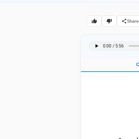
Share
C