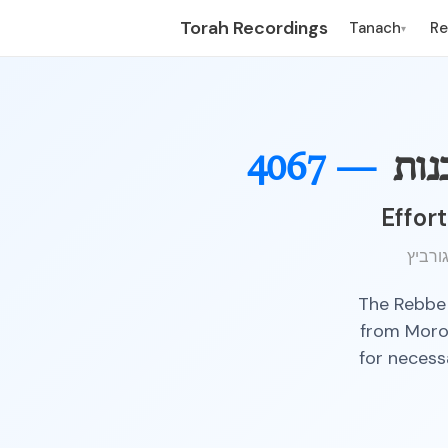
Torah Recordings
Tanach
R
▾
נות
4067 —
Effort
The Rebbe 
from Moroc
for necess