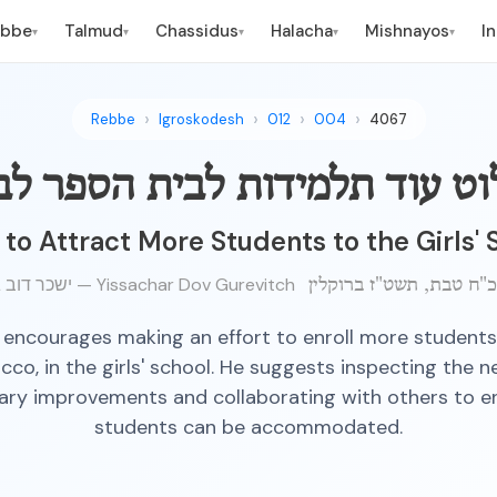
ebbe
Talmud
Chassidus
Halacha
Mishnayos
I
▾
▾
▾
▾
▾
Rebbe
Igroskodesh
012
004
4067
ט עוד תלמידות לבית הספר לב
 to Attract More Students to the Girls'
ישכר דוב גורביץ — Yissachar Dov Gurevitch
encourages making an effort to enroll more students,
co, in the girls' school. He suggests inspecting the n
ary improvements and collaborating with others to 
students can be accommodated.