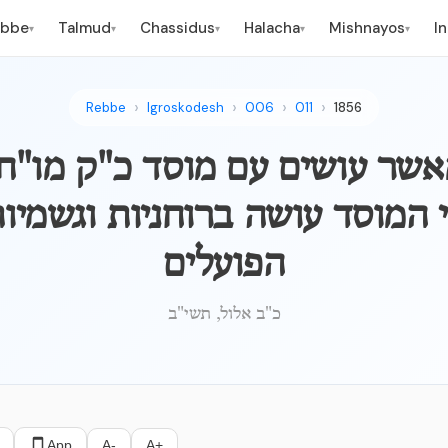
ebbe
Talmud
Chassidus
Halacha
Mishnayos
I
▾
▾
▾
▾
▾
Rebbe
Igroskodesh
006
011
1856
מאשר עושים עם מוסד כ"ק מו"ח
 המוסד עושה ברוחניות וגשמיו
הפועלים
כ"ב אלול, תשי"ב
App
A-
A+