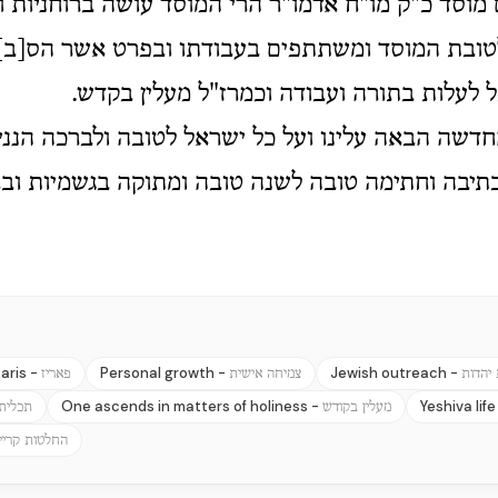
וסד כ"ק מו"ח אדמו"ר הרי המוסד עושה ברוחניות ו
טובת המוסד ומשתתפים בעבודתו ובפרט אשר הס[ב]
ל לעלות בתורה ועבודה וכמרז"ל מעלין בקדש.
דשה הבאה עלינו ועל כל ישראל לטובה ולברכה הנני
תיבה וחתימה טובה לשנה טובה ומתוקה בגשמיות וברו
aris -
Personal growth -
Jewish outreach -
יהדות
צמיחה אישית
פאריז
One ascends in matters of holiness -
Yeshiva life
מעלין בקודש
תכלית 
החלטות קריי