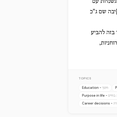
גשמיות עם
יבה שם ג"כ
 בזה להביע
חניות,
TOPICS
Education -
P
חינוך
Purpose in life -
בחיים
Career decisions -
רה