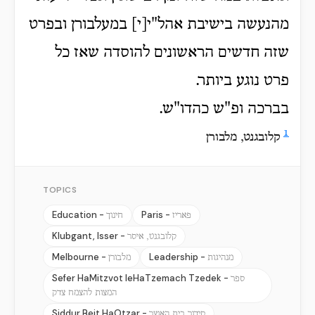
מהנעשה בישיבת אהל"י[י] במעלבורן ובפרט
שזה חדשים הראשונים להוסדה שאז כל
פרט נוגע ביותר.
בברכה ופ"ש כהדו"ש.
1
קלובגנט, מלבורן
TOPICS
Education -
Paris -
פאריז
חינוך
Klubgant, Isser -
קלובגנט, איסר
Melbourne -
Leadership -
מנהיגות
מלבורן
Sefer HaMitzvot leHaTzemach Tzedek -
ספר
המצות להצמח צדק
Siddur Beit HaOtzar -
סידור בית האוצר