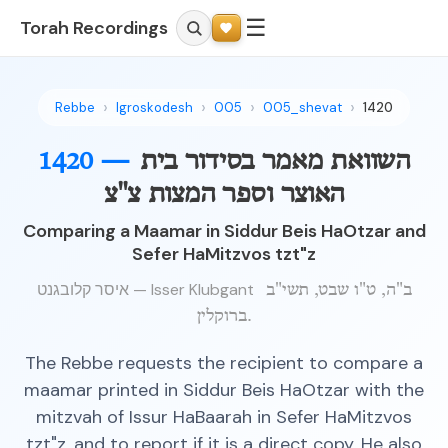
☰
Torah Recordings
Rebbe
Igroskodesh
005
005_shevat
1420
1420 —
השוואת מאמר בסידור בית
האוצר וספר המצות צ"צ
Comparing a Maamar in Siddur Beis HaOtzar and
Sefer HaMitzvos tzt"z
איסר קלובגנט — Isser Klubgant
ב"ה, ט"ו שבט, תשי"ב
ברוקלין.
The Rebbe requests the recipient to compare a
maamar printed in Siddur Beis HaOtzar with the
mitzvah of Issur HaBaarah in Sefer HaMitzvos
tzt"z, and to report if it is a direct copy. He also