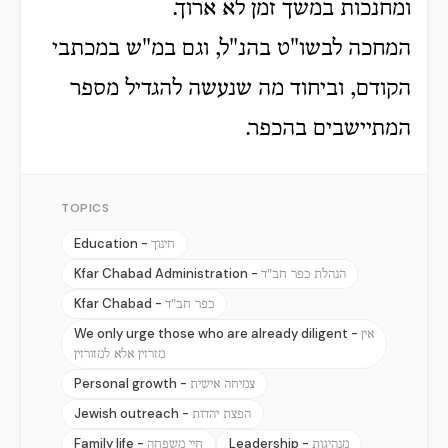
ומחנכות במשך זמן לא ארוך.
המחכה לבשו"ט בהנ"ל, וגם במ"ש במכתבי
הקודם, וביחוד מה שנעשה להגדיל מספר
המתיישבים בהכפר.
TOPICS
Education -
חינוך
Kfar Chabad Administration -
הנהלת כפר חב"ד
Kfar Chabad -
כפר חב"ד
We only urge those who are already diligent -
אין
מזרזין אלא למזורזין
Personal growth -
צמיחה אישית
Jewish outreach -
הפצת יהדות
Family life -
Leadership -
מנהיגות
חיי משפחה