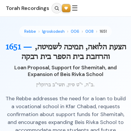
☰
Torah Recordings
Rebbe
Igroskodesh
006
008
1651
הצעת הלואה, תמיכה לשמיטה,
1651 —
והרחבת בית הספר בית רבקה
Loan Proposal, Support for Shemitah, and
Expansion of Beis Rivka School
ב"ה, י"ט סיון, תשי"ב ברוקלין.
The Rebbe addresses the need for a loan to build
a vocational school in Kfar Chabad, requests
confirmation about support funds for Shemitah,
and encourages expanding Beis Rivka School to
accommodate more students and future