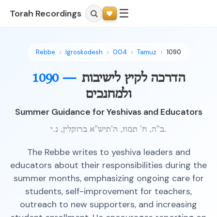
☰
Torah Recordings
Rebbe
Igroskodesh
004
Tamuz
1090
הדרכה לקיץ לישיבות
1090 —
ולמחנכים
Summer Guidance for Yeshivas and Educators
ב"ה, ח' תמוז, ה'תיש"א ברוקלין, נ.י.
The Rebbe writes to yeshiva leaders and
educators about their responsibilities during the
summer months, emphasizing ongoing care for
students, self-improvement for teachers,
outreach to new supporters, and increasing