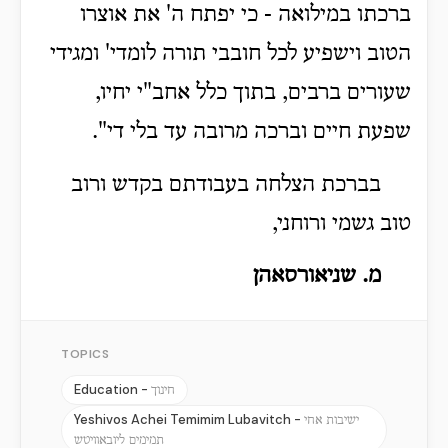
ברכתו במילואה - כי יפתח ה' את אוצרו
הטוב וישפיע לכל חובבי תורה לומדי' ומגידי
שעורים ברבים, בתוך כלל אחב"י יחיו,
שפעת חיים וברכה מרובה עד בלי די".
בברכת הצלחה בעבודתם בקדש ורוב
טוב גשמי ורוחני,
מ. שניאורסאהן
TOPICS
Education -
חינוך
Yeshivos Achei Temimim Lubavitch -
ישיבות אחי
תמימים ליובאוויטש