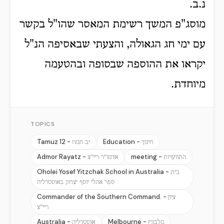
נ.ב.
מוסג"פ המשך רשימת המאסר שהו"ל בקשר
עם ימי חג הגאולה, והצעתי שבאסיפה הנ"ל
יקראו את ההוספה שבסופה ובהטעמה
מיוחדת.
TOPICS
Tamuz 12 -
Education -
חינוך
יב תמוז
Admor Rayatz -
meeting -
התוועדות
אדמו"ר ריי"צ
Oholei Yosef Yitzchak School in Australia -
בית
ספר אהלי יוסף יצחק באוסטרליה
Commander of the Southern Command. -
ציון
ריי"צ
Australia -
Melbourne -
מלבורן
אוסטרליה