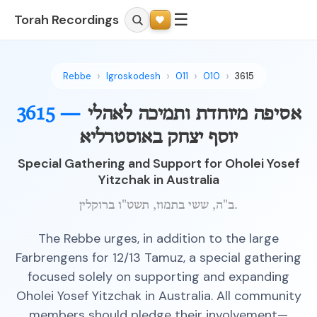
☰
Torah Recordings
Rebbe
Igroskodesh
011
010
3615
אסיפה מיוחדת ותמיכה לאהלי
3615 —
יוסף יצחק באוסטרליא
Special Gathering and Support for Oholei Yosef
Yitzchak in Australia
ב"ה, ששי בתמוז, תשט"ו ברוקלין.
The Rebbe urges, in addition to the large
Farbrengens for 12/13 Tamuz, a special gathering
focused solely on supporting and expanding
Oholei Yosef Yitzchak in Australia. All community
members should pledge their involvement—