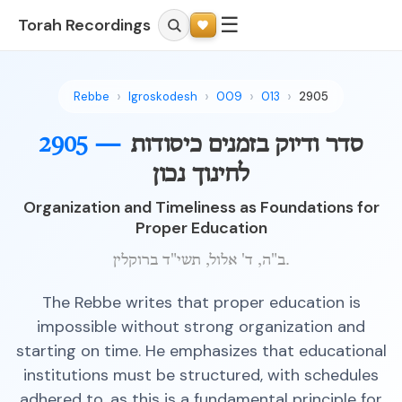
☰
Torah Recordings
Rebbe
Igroskodesh
009
013
2905
סדר ודיוק בזמנים כיסודות
2905 —
לחינוך נכון
Organization and Timeliness as Foundations for
Proper Education
ב"ה, ד' אלול, תשי"ד ברוקלין.
The Rebbe writes that proper education is
impossible without strong organization and
starting on time. He emphasizes that educational
institutions must be structured, with schedules
adhered to, as this is a fundamental principle for