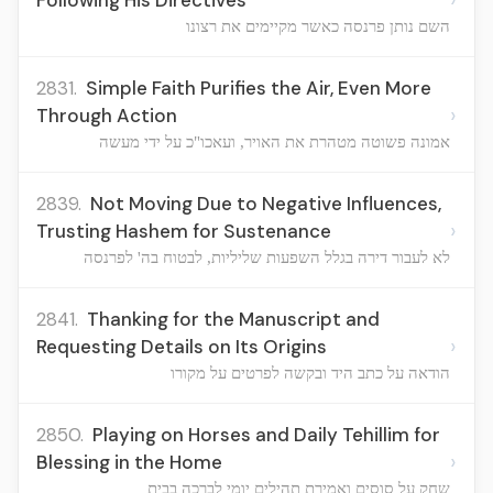
Following His Directives
השם נותן פרנסה כאשר מקיימים את רצונו
2831.
Simple Faith Purifies the Air, Even More
›
Through Action
אמונה פשוטה מטהרת את האויר, ועאכו"כ על ידי מעשה
2839.
Not Moving Due to Negative Influences,
›
Trusting Hashem for Sustenance
לא לעבור דירה בגלל השפעות שליליות, לבטוח בה' לפרנסה
2841.
Thanking for the Manuscript and
›
Requesting Details on Its Origins
הודאה על כתב היד ובקשה לפרטים על מקורו
2850.
Playing on Horses and Daily Tehillim for
›
Blessing in the Home
שחק על סוסים ואמירת תהילים יומי לברכה בבית