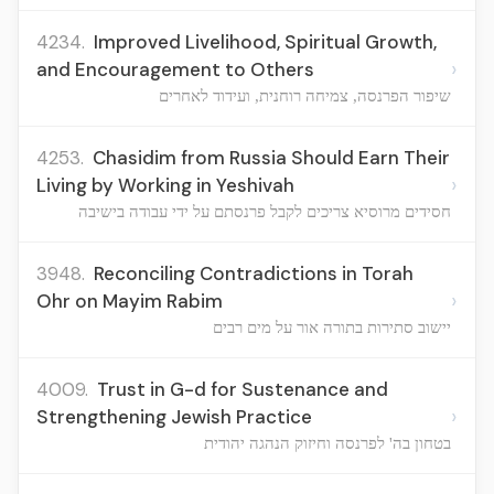
4234.
Improved Livelihood, Spiritual Growth,
›
and Encouragement to Others
שיפור הפרנסה, צמיחה רוחנית, ועידוד לאחרים
4253.
Chasidim from Russia Should Earn Their
›
Living by Working in Yeshivah
חסידים מרוסיא צריכים לקבל פרנסתם על ידי עבודה בישיבה
3948.
Reconciling Contradictions in Torah
›
Ohr on Mayim Rabim
יישוב סתירות בתורה אור על מים רבים
4009.
Trust in G-d for Sustenance and
›
Strengthening Jewish Practice
בטחון בה' לפרנסה וחיזוק הנהגה יהודית