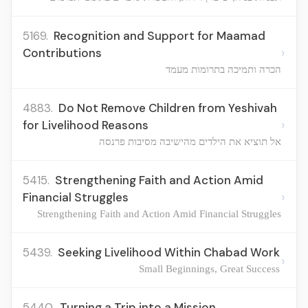
5169.
Recognition and Support for Maamad
›
Contributions
הכרה ותמיכה בתרומות מעמד
4883.
Do Not Remove Children from Yeshivah
›
for Livelihood Reasons
אל תוציא את הילדים מהישיבה מסיבות פרנסה
5415.
Strengthening Faith and Action Amid
›
Financial Struggles
Strengthening Faith and Action Amid Financial Struggles
5439.
Seeking Livelihood Within Chabad Work
›
Small Beginnings, Great Success
5440.
Turning a Trip into a Mission