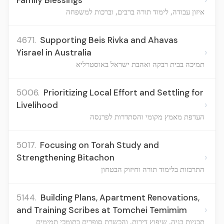
Family Blessings
איזון עבודה, לימוד תורה ברבים, וברכות למשפחה
4671.
Supporting Beis Rivka and Ahavas
›
Yisrael in Australia
תמיכה בבית רבקה ואהבת ישראל באוסטרליא
5006.
Prioritizing Local Effort and Settling for
›
Livelihood
העדפת מאמץ מקומי והסתדרות לפרנסה
5017.
Focusing on Torah Study and
›
Strengthening Bitachon
התרכזות בלימוד תורה וחיזוק הבטחון
5144.
Building Plans, Apartment Renovations,
›
and Training Scribes at Tomchei Temimim
תכניות בניה, שיפוץ דירות, והכשרת סופרים בתומכי תמימים