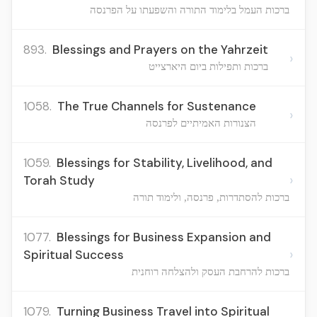
ברכות העמל בלימוד התורה והשפעתו על הפרנסה
893.
Blessings and Prayers on the Yahrzeit
›
ברכות ותפילות ביום היארצייט
1058.
The True Channels for Sustenance
›
הצנורות האמיתיים לפרנסה
1059.
Blessings for Stability, Livelihood, and
›
Torah Study
ברכות להסתדרות, פרנסה, ולימוד תורה
1077.
Blessings for Business Expansion and
›
Spiritual Success
ברכות להרחבת העסק ולהצלחה רוחנית
1079.
Turning Business Travel into Spiritual