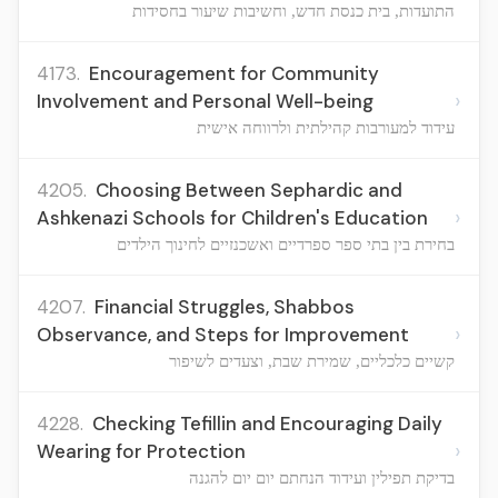
התועדות, בית כנסת חדש, וחשיבות שיעור בחסידות
4173.
Encouragement for Community
›
Involvement and Personal Well-being
עידוד למעורבות קהילתית ולרווחה אישית
4205.
Choosing Between Sephardic and
›
Ashkenazi Schools for Children's Education
בחירת בין בתי ספר ספרדיים ואשכנזיים לחינוך הילדים
4207.
Financial Struggles, Shabbos
›
Observance, and Steps for Improvement
קשיים כלכליים, שמירת שבת, וצעדים לשיפור
4228.
Checking Tefillin and Encouraging Daily
›
Wearing for Protection
בדיקת תפילין ועידוד הנחתם יום יום להגנה