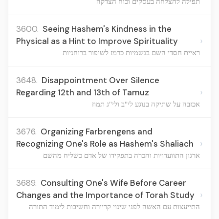
תפילה להצלחה בעסקים וכוח הצדקה
3600.
Seeing Hashem's Kindness in the
›
Physical as a Hint to Improve Spirituality
ראיית חסדי השם בגשמיות כרמז לשיפור ברוחניות
3648.
Disappointment Over Silence
›
Regarding 12th and 13th of Tamuz
אכזבה על שתיקה בנוגע לי"ב ולי"ג תמוז
3676.
Organizing Farbrengens and
›
Recognizing One's Role as Hashem's Shaliach
ארגון התוועדויות והכרה בתפקידו של אדם כשליח מהשם
3689.
Consulting One's Wife Before Career
›
Changes and the Importance of Torah Study
התייעצות עם האשה לפני שינוי קריירה וחשיבות לימוד התורה