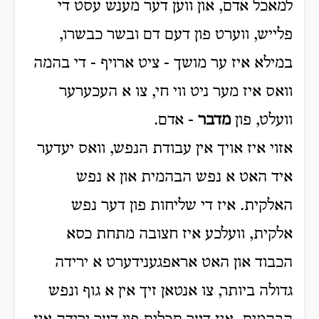
למאכל אדם, און ווען דער מענש עסט די
פלייש, ווערט פון דעם דם ובשר כבשרו,
במילא איז ער מושך - ציט ארויף - די בהמה
וואס איז מער ניט ווי חי, צו א העכערער
וועלט, פון
מדבר
- אדם.
אזוי איז אויך אין עבודת הנפש, וואס יעדער
איד האט א נפש הבהמית און א נפש
האלקית. איז די שליחות פון דער נפש
אלקית, וועלכע איז חצובה מתחת כסא
הכבוד און האט אראפגענידערט א ירידה
גדולה ביותר, צו אנטאן זיך אין א גוף ונפש