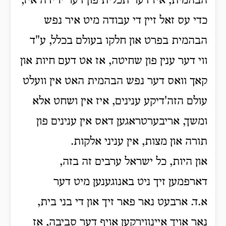
הבהמית, איז דער תכלית פון דער ירידה איז,
כדי עס זאל זיין די עבודה מיט איר נפש
הבהמית בפרט און חלקו בעולם בכלל, ע"ד
ווי דער ענין פון שחיטה, אז אט דעם חיות און
קאך וואס דער נפש הבהמית האט אין וועלט
עולם הזה'דיקע ענינים, איז אין ושחט אלא
ומשך, אריבערטראגען דאס אין ענינים פון
תורה און מצות, אין עניני אלקות.
און היות, כל ישראל ערבים זה בזה,
דארפמען זיך ניט באנוגענען מיט דער
א.ד. ארבעט נאר פאר זיך און די בני בית,
נאר אויך איינווירקען אויף דער סביבה, אז