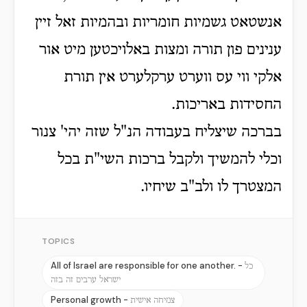
אנשטאט גשמיות חומריות ובהמיות זאל זיין
ענינים פון תורה ומצות באלויכטען מיט אור
אלקי ווי עס ווערט ערקלערט אין תורת
החסידות באריכות.
בברכה שיצליח בעבודה הנ"ל שזה יהי' צנור
וכלי להמשיך ולקבל ברכות השי"ת בכל
המצטרך לו ולב"ב שיחיו.
TOPICS
All of Israel are responsible for one another. -
כל
ישראל ערבים זה בזה
Personal growth -
צמיחה אישית