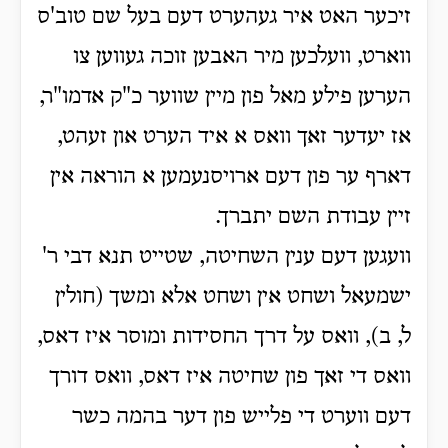
זיכער האט איר געהערט דעם בעל שם טוב'ס
ווארט, וועלכען מיר האבען זוכה געווען צו
הערען פילע מאל פון מיין שווער כ"ק אדמו"ר,
אז יעדער זאך וואס א איד הערט און זעהט,
דארף ער פון דעם ארויסנעמען א הוראה אין
זיין עבודת השם יתברך.
וועגען דעם ענין השחיטה, שטייט תנא דבי ר'
ישמעאל ושחט אין ושחט אלא ומשך (חולין
ל, ב), וואס על דרך החסידות ומוסר איז דאס,
וואס די זאך פון שחיטה איז דאס, וואס דורך
דעם ווערט די פלייש פון דער בהמה כשר