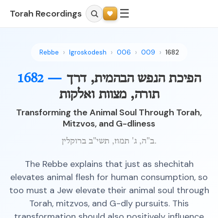
☰
Torah Recordings
Rebbe
Igroskodesh
006
009
1682
הפיכת הנפש הבהמית, דרך
1682 —
תורה, מצוות ואלקות
Transforming the Animal Soul Through Torah,
Mitzvos, and G-dliness
ב"ה, ג' תמוז, תשי"ב ברוקלין.
The Rebbe explains that just as shechitah
elevates animal flesh for human consumption, so
too must a Jew elevate their animal soul through
Torah, mitzvos, and G-dly pursuits. This
transformation should also positively influence