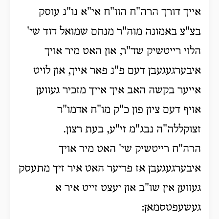
אייך דורך הרה"ח הוו"ח אי"א נו"נ עוסק
בצ"צ באמונה מוה"ר מנחם שמואל דוד שי'
הלוי רייטשיק שד"ר, און האט מיר אויך
איבערגעגעבן דעם פ"נ פאר אייך, און לויט
אייער בקשה האב איך אייך מזכיר געווען
אויף דעם ציון פון כ"ק מו"ח אדמו"ר
זצוקללה"ה נבג"מ זי"ע, בעת רצון.
הרה"ח רייטשיק שי' האט מיר אויך
איבערגעגעבן אז פריער האט איר זיך מתעסק
געווען אין שו"ב און יעצט זייט איר א
געשעפטסמאן: