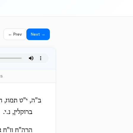
← Prev
Next →
es
ב"ה, י"ט תמוז, 
ברוקלין, נ.י.
הרה"ח וו"ח א