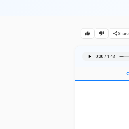
Share
C