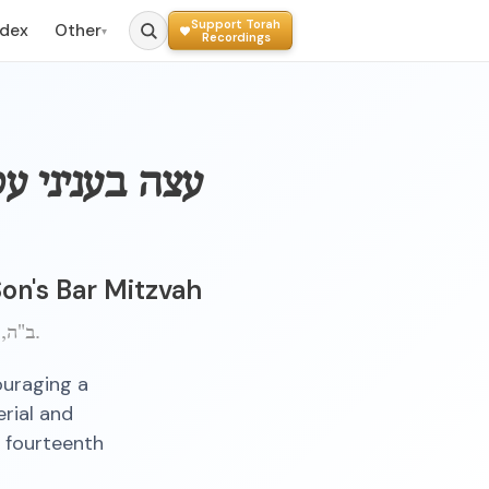
Support Torah
ndex
Other
▾
Recordings
עצה בעניני ע
Son's Bar Mitzvah
ב"ה, י"ט תמוז, ה'תיש"א ברוקלין, נ.י.
ouraging a
rial and
s fourteenth