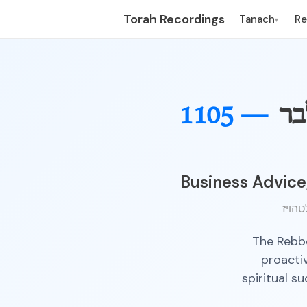
Torah Recordings
Tanach
R
▾
בר
1105 —
Business Advice,
The Rebbe
proacti
spiritual s