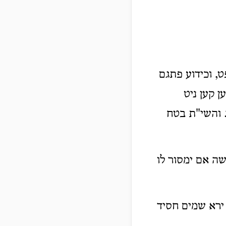
, וכידוע פתגם
ן קען ניט
. והשי"ת בטח
שה אם ימסור לו
 ירא שמים חסיד