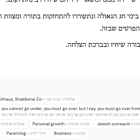
' שי' ירוו ממנו ומשאר ילידיהם שיחיו רב נחת ועונג.
בימי חג הגאולה ונתעוררו להתחזקות בתורה ומצוות 
 הפרטים שבזה.
ורה שיחיו ובברכת הצלחה.
lthaus, Shabbetai Zvi -
אלטהויז, שבתי צבי
f you cannot go under, you must go over; but I say, you must go over fro
-
 זאגט אז מען קען ניט ארונטער דארף מען אַריבער און איך זאג אז מען דארף לכתחילה אריבער
-
Personal growth -
Jewish outreach -
דות
צמיחה אישית
אתגרים אישיים
Parenting -
Business -
עסקים
גידול ילדים