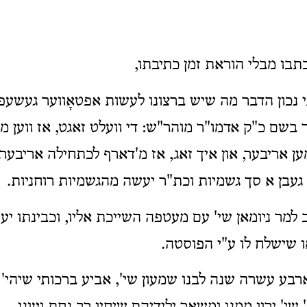
בו מבלי הוראת זמן כתיבתו,
 נכון הדבר מה שיש ברצונו לעשות אפטאָווער געשעפט
בשם כ"ק אדמו"ר מוהר"ש: די וועלט זאגט, אז ווען מע
ן אריבער, און איך זאג, אז מ'דארף לכתחילה אריבער
געבן א סך גשמיות וכת"ר יעשה מהגשמיות רוחניות.
למר ניומאן שי' עם מעטפה השייכת אליו, וכבינתו יע
 שישלח לו ע"י הפוסטה.
רבע עשרה שנה לבנו שמעון שי', אביע ברכותי שיהי'