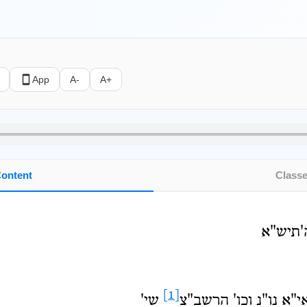
App
A-
A+
ontent
Class
ה'תיש"א
[1]
י"א נו"נ וכו' הרשב"צ
שי'