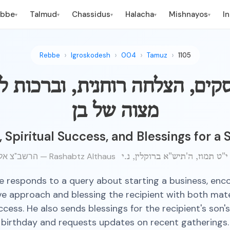
ebbe
Talmud
Chassidus
Halacha
Mishnayos
I
▾
▾
▾
▾
▾
Rebbe
Igroskodesh
004
Tamuz
1105
סקים, הצלחה רוחנית, וברכות ל
מצוה של בן
 Spiritual Success, and Blessings for a 
הרשב"צ אלטהויז — Rashabtz Althaus
 responds to a query about starting a business, enc
ve approach and blessing the recipient with both mate
uccess. He also sends blessings for the recipient's son'
birthday and requests updates on recent gatherings.