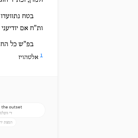
ולמדן, וכת"ר וזוג
בטח נתוועדו 
ות"ח אם יודיעני
בפ"ש כל החב
1
אלטהויז
m the outset
די וועלט
הפצת יה