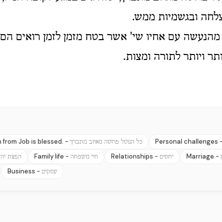
לחה ובגשמיות ממש.
מהנעשה עם אחיו שי' אשר בטח מזמן לזמן רואים הם 
תר ויותר לתורה ומצות.
 from Job is blessed. -
Personal challenges 
כל הנוטל פרוטה מאיוב מתברך
Family life -
Relationships -
Marriage -
יחסים
חיי משפחה
הפצת יהד
Business -
עסקים