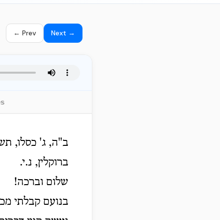
← Prev
Next →
es
ב"ה, ג' כסלו, תש
ברוקלין, נ.י.
שלום וברכה!
בנועם קבלתי מכתב