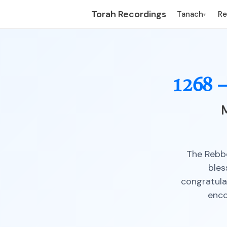
Torah Recordings
Tanach
R
▾
1268 
M
The Rebbe
bles
congratula
enco