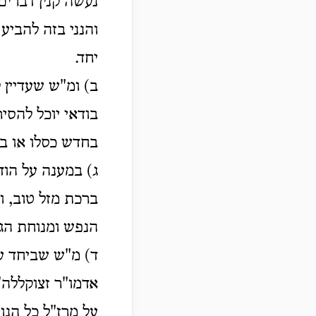
נעשה קנין דברים,
והנני בזה להביע
יחד.
ב) ומ"ש שעדיין 
בודאי יוכל להסי
בחדש כסלו או בא
ג) במענה על הוד
ברכת מזל טוב, ו
הנפש ומנוחת הגו
ד) מ"ש שביחד עם
אדמו"ר זצוקללה"
על מרז"ל כל הנו