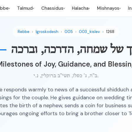
ebbe
Talmud
Chassidus
Halacha
Mishnayos
I
▾
▾
▾
▾
▾
Rebbe
Igroskodesh
005
003_kislev
1268
רך של שמחה, הדרכה, וברכה
—
ilestones of Joy, Guidance, and Blessi
ב"ה, ג' כסלו, תשי"ב ברוקלין, נ.י.
 responds warmly to news of a successful shidduch 
sings for the couple. He gives guidance on wedding ti
tes the birth of a nephew, sends a coin for business s
urages ongoing efforts to bring a brother closer to T