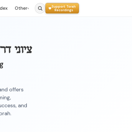
Support Torah
ndex
Other
▾
Recordings
ציוני ד
ng
and offers
ming,
uccess, and
orah.