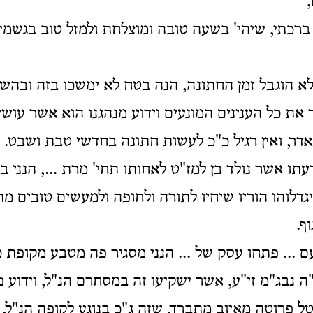
 ברכתי, שיהי' בשעה טובה ומוצלחת ולמזל טוב בגשמיו
לא הוגבל זמן החתונה, הנה בטח לא ימשכו בזה ובהשת
ר את כל הענינים המונעים וידוע מנהגנו הוא אשר עוש
דר, ואין רגיל כ"כ לעשות חתונה בחדשי טבת ושבט.
עתו אשר נולד בן למז"ט לאחותו תחי' מרת ..., הנני ב
יגדלוהו הוריו שיחיו לתורה ולחופה ולמעשים טובים מ
ף.
 ... פתחו עסק של ... הנני מסגיר פה מטבע מקופת כ
ה נבג"מ זי"ע, אשר ישקיעו זה במסחרם הנ"ל, וידוע 
טל פרוטה מאיוב מתברך, שזה ג"כ בנוגע לקופה הנ"ל,