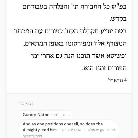
בפ"ש כל החבורה תי' והצלחה בעבודתם
בקדש.
בטח יודיע מקבלת הקונ' לפורים עם המכתב
המצורף אליו ומפירסומו באופן המתאים,
ופשיטא אשר תוכנו הנה גם אחרי ימי
הפורים זמנו הוא.
1
גורארי'.
TOPICS
Gurary, Natan -
גורארי, נתן
And as one positions oneself, so does the
Almighty lead him -
און ווי מען שטעלט זיך אזוי פירט דער
אויבערשטער