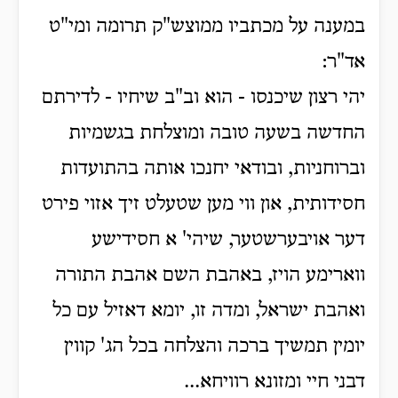
במענה על מכתביו ממוצש"ק תרומה ומי"ט
אד"ר:
יהי רצון שיכנסו - הוא וב"ב שיחיו - לדירתם
החדשה בשעה טובה ומוצלחת בגשמיות
וברוחניות, ובודאי יחנכו אותה בהתועדות
חסידותית, און ווי מען שטעלט זיך אזוי פירט
דער אויבערשטער, שיהי' א חסידישע
ווארימע הויז, באהבת השם אהבת התורה
ואהבת ישראל, ומדה זו, יומא דאזיל עם כל
יומין תמשיך ברכה והצלחה בכל הג' קווין
דבני חיי ומזונא רוויחא...