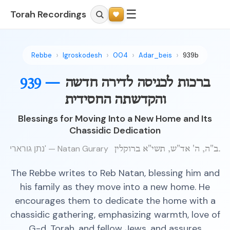
☰
Torah Recordings
Rebbe
Igroskodesh
004
Adar_beis
939b
ברכות לכניסה לדירה חדשה
939 —
והקדשתה החסידית
Blessings for Moving Into a New Home and Its
Chassidic Dedication
נתן גורארי' — Natan Gurary
ב"ה, ה' אד"ש, תשי"א ברוקלין.
The Rebbe writes to Reb Natan, blessing him and
his family as they move into a new home. He
encourages them to dedicate the home with a
chassidic gathering, emphasizing warmth, love of
G-d, Torah, and fellow Jews, and assures